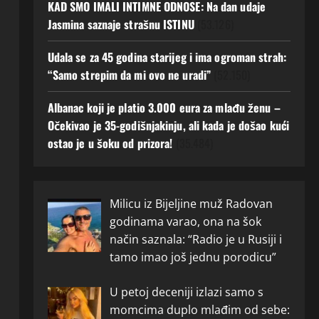
KAD SMO IMALI INTIMNE ODNOSE: Na dan udaje
Jasmina saznaje strašnu ISTINU
(53.126)
Udala se za 45 godina starijeg i ima ogroman strah:
“Samo strepim da mi ovo ne uradi”
(52.150)
Albanac koji je platio 3.000 eura za mlađu ženu –
Očekivao je 35-godišnjakinju, ali kada je došao kući
ostao je u šoku od prizora!
(35.484)
Milicu iz Bijeljine muž Radovan
godinama varao, ona na šok
način saznala: “Radio je u Rusiji i
tamo imao još jednu porodicu”
U petoj deceniji izlazi samo s
momcima duplo mlađim od sebe: