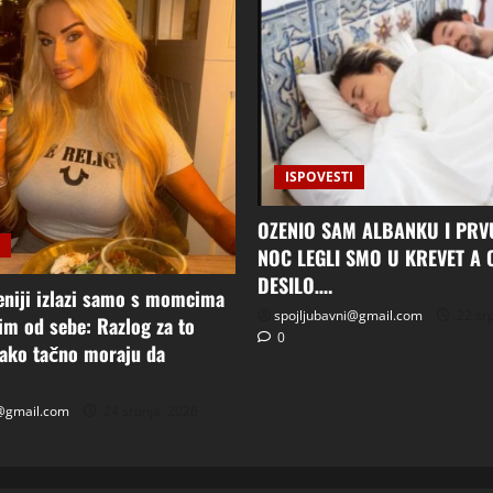
ISPOVESTI
OZENIO SAM ALBANKU I PR
NOC LEGLI SMO U KREVET A 
DESILO….
eniji izlazi samo s momcima
spojljubavni@gmail.com
22 srp
m od sebe: Razlog za to
0
vako tačno moraju da
i@gmail.com
24 srpnja, 2026