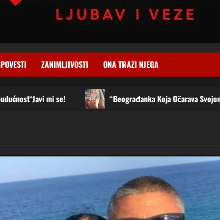
SPOVESTI
ZANIMLJIVOSTI
ONA TRAZI NJEGA
“Beograđanka Koja Očarava Svojom Energijom Traži Muška