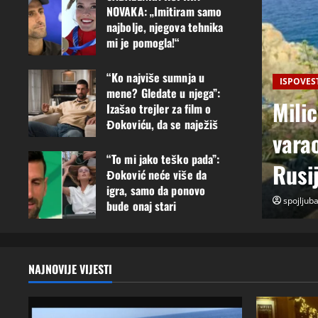
NOVAKA: „Imitiram samo
najbolje, njegova tehnika
mi je pomogla!“
26 srpnja, 2026
0
“Ko najviše sumnja u
ISPOVES
mene? Gledate u njega”:
e muž Radovan godinama
U pe
Izašao trejler za film o
Đokoviću, da se naježiš
način saznala: “Radio je u
dupl
23 srpnja, 2026
0
“To mi jako teško pada”:
 još jednu porodicu”
a ov
Đoković neće više da
igra, samo da ponovo
, 2026
0
spojljub
bude onaj stari
23 srpnja, 2026
0
NAJNOVIJE VIJESTI