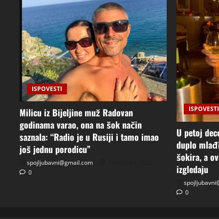
ISPOVESTI
ISPOVESTI
Milicu iz Bijeljine muž Radovan
godinama varao, ona na šok način
U petoj dec
saznala: “Radio je u Rusiji i tamo imao
duplo mlađi
još jednu porodicu”
šokira, a o
spojljubavni@gmail.com
3 kolovoza, 2026
izgledaju
0
spojljubavn
0