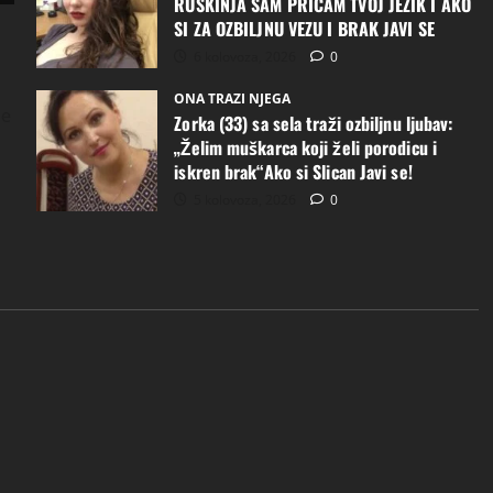
RUSKINJA SAM PRICAM TVOJ JEZIK I AKO
SI ZA OZBILJNU VEZU I BRAK JAVI SE
6 kolovoza, 2026
0
ONA TRAZI NJEGA
je
Zorka (33) sa sela traži ozbiljnu ljubav:
„Želim muškarca koji želi porodicu i
iskren brak“Ako si Slican Javi se!
5 kolovoza, 2026
0