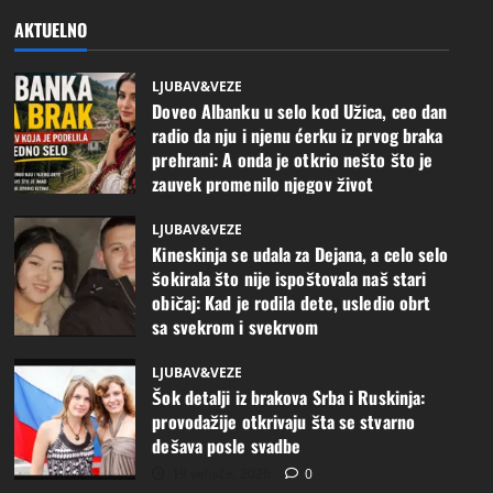
AKTUELNO
LJUBAV&VEZE
Doveo Albanku u selo kod Užica, ceo dan
radio da nju i njenu ćerku iz prvog braka
prehrani: A onda je otkrio nešto što je
zauvek promenilo njegov život
22 travnja, 2026
0
LJUBAV&VEZE
Kineskinja se udala za Dejana, a celo selo
šokirala što nije ispoštovala naš stari
običaj: Kad je rodila dete, usledio obrt
sa svekrom i svekrvom
24 veljače, 2026
0
LJUBAV&VEZE
Šok detalji iz brakova Srba i Ruskinja:
provodažije otkrivaju šta se stvarno
dešava posle svadbe
19 veljače, 2026
0