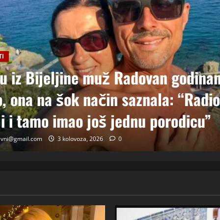
TI
toj deceniji izlazi samo s momcima
o mlađim od sebe: Razlog za to šok
ako tačno moraju da izgledaju
avni@gmail.com
24 srpnja, 2026
0