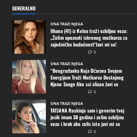
GENERALNO
ONA TRAZI NJEGA
Ilhana (41) iz Kelna traži ozbiljnu vezu:
„Želim upoznati iskrenog muškarca za
zajedničku budućnost“Javi mi se!
7 kolovoza, 2026
0
ONA TRAZI NJEGA
“Beograđanka Koja Očarava Svojom
Energijom Traži Muškarca Dostojnog
Njene Snage Ako ssi slican Javi se
7 kolovoza, 2026
0
ONA TRAZI NJEGA
TATJANA Ruskinja sam i govorim tvoj
jezik imam 38 godina i zelim ozbiljnu
vezu i brak ako zelis isto javi mi se
6 kolovoza, 2026
0