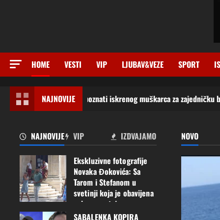
HOME
VESTI
VIP
LJUBAV&VEZE
SPORT
I
Želim upoznati iskrenog muškarca za zajedničku budućnost“Javi mi se!
NAJNOVIJE
NAJNOVIJE
VIP
IZDVAJAMO
NOVO
Ekskluzivne fotografije
Novaka Đokovića: Sa
Tarom i Stefanom u
svetinji koja je obavijena
vekovnom tajnom
SABALENKA KOPIRA
27 srpnja, 2026
0