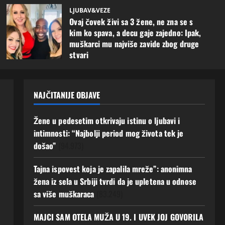
LJUBAV&VEZE
Ovaj čovek živi sa 3 žene, ne zna se s
kim ko spava, a decu gaje zajedno: Ipak,
muškarci mu najviše zavide zbog druge
stvari
17 veljače, 2026
0
NAJČITANIJE OBJAVE
Žene u pedesetim otkrivaju istinu o ljubavi i
intimnosti: “Najbolji period mog života tek je
došao”
(94.973)
Tajna ispovest koja je zapalila mreže”: anonimna
žena iz sela u Srbiji tvrdi da je upletena u odnose
sa više muškaraca
(83.249)
MAJCI SAM OTELA MUŽA U 19. I UVEK JOJ GOVORILA