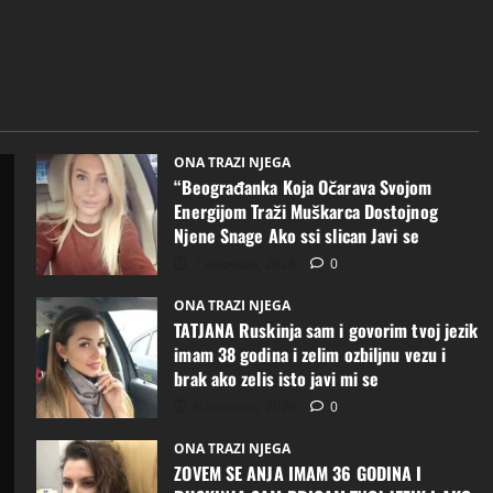
ONA TRAZI NJEGA
“Beograđanka Koja Očarava Svojom
Energijom Traži Muškarca Dostojnog
Njene Snage Ako ssi slican Javi se
7 kolovoza, 2026
0
ONA TRAZI NJEGA
TATJANA Ruskinja sam i govorim tvoj jezik
imam 38 godina i zelim ozbiljnu vezu i
brak ako zelis isto javi mi se
6 kolovoza, 2026
0
ONA TRAZI NJEGA
ZOVEM SE ANJA IMAM 36 GODINA I