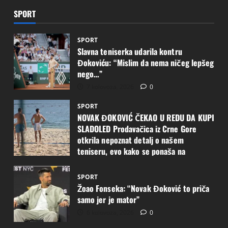
SPORT
SPORT
Slavna teniserka udarila kontru
Đokoviću: “Mislim da nema ničeg lepšeg
nego…”
7 kolovoza, 2026
0
SPORT
NOVAK ĐOKOVIĆ ČEKAO U REDU DA KUPI
SLADOLED Prodavačica iz Crne Gore
otkrila nepoznat detalj o našem
teniseru, evo kako se ponaša na
letovanju
7 kolovoza, 2026
0
SPORT
Žoao Fonseka: “Novak Đoković to priča
samo jer je mator”
6 kolovoza, 2026
0