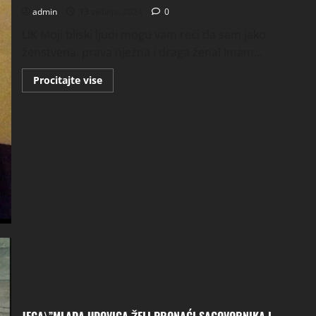
admin
13 svibnja, 2024
0
LIK Moji bliski ljudi mogu vam reći da sam jako
ženstvena, prava nježna i draga žena! Imam...
Read
Procitajte vise
more
about
BUDIMIRKA\”MUŽ
ME
OSTAVIO
I
ŽELIM
DRUŽENJE
I
SUSRET
JAVITE
MI
SE\”