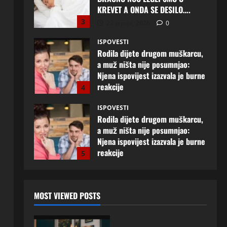
Njena ispovijest izazvala je burne
reakcije
4
22 srpnja, 2026
0
ISPOVESTI
Rodila dijete drugom muškarcu,
a muž ništa nije posumnjao:
Njena ispovijest izazvala je burne
reakcije
5
20 srpnja, 2026
0
ISPOVESTI
Milicu iz Bijeljine muž Radovan
godinama varao, ona na šok
način saznala: “Radio je u Rusiji i
tamo imao još jednu porodicu”
1
3 kolovoza, 2026
0
ISPOVESTI
U petoj deceniji izlazi samo s
MOST VIEWED POSTS
momcima duplo mlađim od sebe:
Razlog za to šokira, a ovako
tačno moraju da izgledaju
2