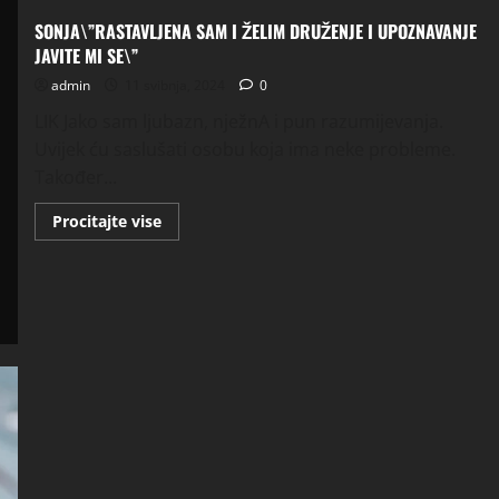
SONJA\”RASTAVLJENA SAM I ŽELIM DRUŽENJE I UPOZNAVANJE
JAVITE MI SE\”
admin
11 svibnja, 2024
0
LIK Jako sam ljubazn, nježnA i pun razumijevanja.
Uvijek ću saslušati osobu koja ima neke probleme.
Također...
Read
Procitajte vise
more
about
SONJA\”RASTAVLJENA
SAM
I
ŽELIM
DRUŽENJE
I
UPOZNAVANJE
JAVITE
MI
SE\”