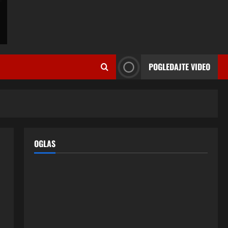
Razlog za to šokira, a ovako
tačno moraju da izgledaju
2
24 srpnja, 2026
0
ISPOVESTI
OZENIO SAM ALBANKU I PRVU
BRACNU NOC LEGLI SMO U
POGLEDAJTE VIDEO
KREVET A ONDA SE DESILO….
3
22 srpnja, 2026
0
ISPOVESTI
Rodila dijete drugom muškarcu,
a muž ništa nije posumnjao:
Njena ispovijest izazvala je burne
OGLAS
reakcije
4
22 srpnja, 2026
0
ISPOVESTI
Rodila dijete drugom muškarcu,
a muž ništa nije posumnjao:
Njena ispovijest izazvala je burne
reakcije
5
20 srpnja, 2026
0