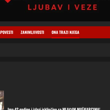
SPOVESTI
ZANIMLJIVOSTI
ONA TRAZI NJEGA
Ima 42 godine i izlazi isključivo sa MLAĐIM MUŠKARCIMA!