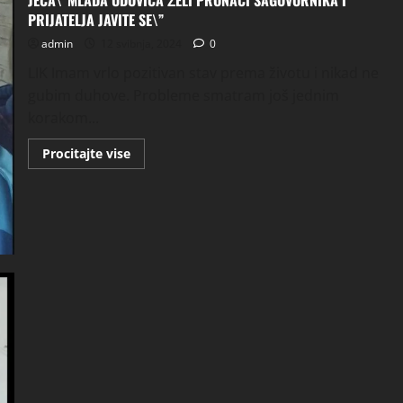
JECA\”MLADA UDOVICA ŽELI PRONAĆI SAGOVORNIKA I
PRIJATELJA JAVITE SE\”
admin
12 svibnja, 2024
0
LIK Imam vrlo pozitivan stav prema životu i nikad ne
gubim duhove. Probleme smatram još jednim
korakom...
Read
Procitajte vise
more
about
JECA\”MLADA
UDOVICA
ŽELI
PRONAĆI
SAGOVORNIKA
I
PRIJATELJA
JAVITE
SE\”