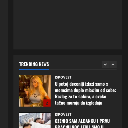
ISPOVESTI
Milicu iz Bijeljine muž Radovan
godinama varao, ona na šok
način saznala: “Radio je u Rusiji i
tamo imao još jednu porodicu”
1
3 kolovoza, 2026
0
ISPOVESTI
U petoj deceniji izlazi samo s
momcima duplo mlađim od sebe:
Razlog za to šokira, a ovako
TRENDING NEWS
tačno moraju da izgledaju
2
24 srpnja, 2026
0
ISPOVESTI
OZENIO SAM ALBANKU I PRVU
BRACNU NOC LEGLI SMO U
KREVET A ONDA SE DESILO….
3
22 srpnja, 2026
0
ISPOVESTI
Rodila dijete drugom muškarcu,
a muž ništa nije posumnjao: