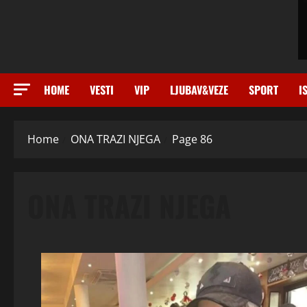
HOME
VESTI
VIP
LJUBAV&VEZE
SPORT
I
Home
ONA TRAZI NJEGA
Page 86
ONA TRAZI NJEGA