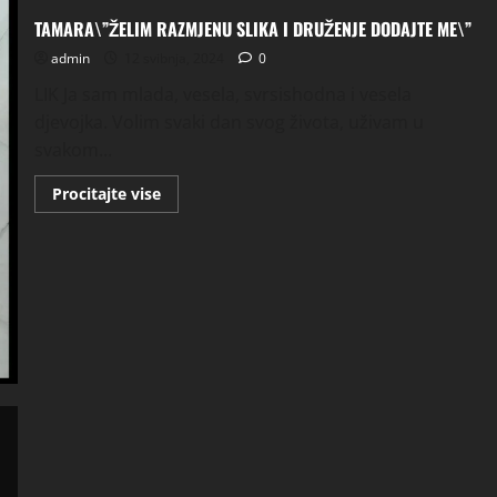
TAMARA\”ŽELIM RAZMJENU SLIKA I DRUŽENJE DODAJTE ME\”
admin
12 svibnja, 2024
0
LIK Ja sam mlada, vesela, svrsishodna i vesela
djevojka. Volim svaki dan svog života, uživam u
svakom...
Read
Procitajte vise
more
about
TAMARA\”ŽELIM
RAZMJENU
SLIKA
I
DRUŽENJE
DODAJTE
ME\”