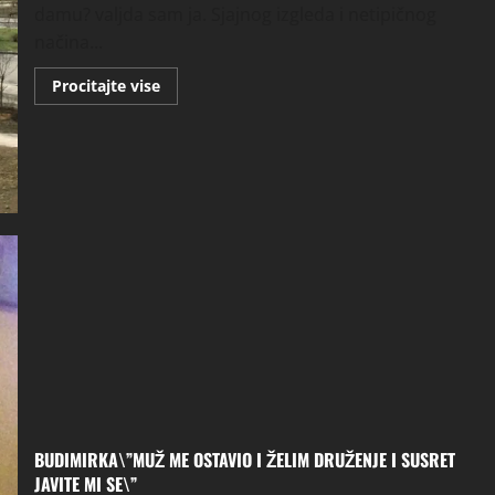
damu? valjda sam ja. Sjajnog izgleda i netipičnog
načina...
Read
Procitajte vise
more
about
SLAVICA\”OSTAVLJENA
SAM
I
TUŽNA
ŽELIM
ZANIMLJIVOG
SAGOVORNIKA
DODAJTE
ME\”
BUDIMIRKA\”MUŽ ME OSTAVIO I ŽELIM DRUŽENJE I SUSRET
JAVITE MI SE\”