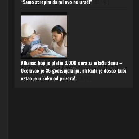
“Samo strepim da mi ovo ne uradi”
(52.146)
Albanac koji je platio 3.000 eura za mlađu ženu –
Očekivao je 35-godišnjakinju, ali kada je došao kući
ostao je u šoku od prizora!
(35.475)