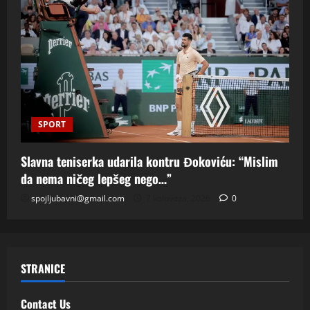
SPORT
Slavna teniserka udarila kontru Đokoviću: “Mislim
da nema ničeg lepšeg nego…”
spojljubavni@gmail.com
7 kolovoza, 2026
0
STRANICE
Contact Us