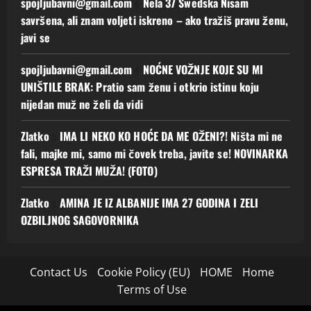
spojljubavni@gmail.com
o
Nela 37 Swedska Nisam
savršena, ali znam voljeti iskreno – ako tražiš pravu ženu,
javi se
spojljubavni@gmail.com
o
NOĆNE VOŽNJE KOJE SU MI
UNIŠTILE BRAK: Pratio sam ženu i otkrio istinu koju
nijedan muž ne želi da vidi
Zlatko
o
IMA LI NEKO KO HOĆE DA ME OŽENI?! Ništa mi ne
fali, majke mi, samo mi čovek treba, javite se! NOVINARKA
ESPRESA TRAŽI MUŽA! (FOTO)
Zlatko
o
AMINA JE IZ ALBANIJE IMA 27 GODINA I ZELI
OZBILJNOG SAGOVORNIKA
Contact Us
Cookie Policy (EU)
HOME
Home
Terms of Use