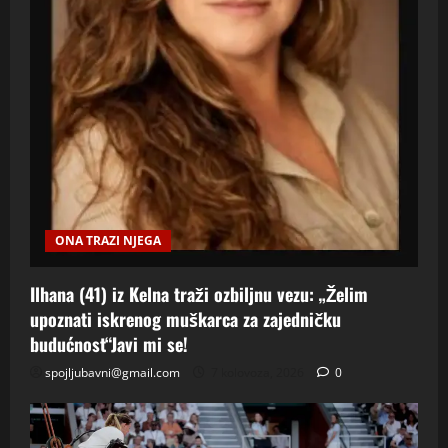
ONA TRAZI NJEGA
Ilhana (41) iz Kelna traži ozbiljnu vezu: „Želim
upoznati iskrenog muškarca za zajedničku
budućnost“Javi mi se!
spojljubavni@gmail.com
7 kolovoza, 2026
0