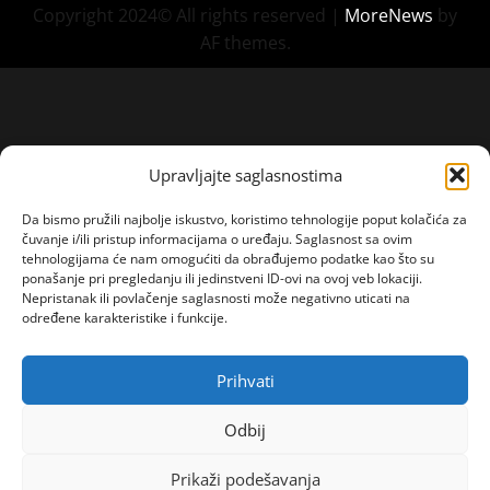
Copyright 2024© All rights reserved
|
MoreNews
by
AF themes.
Upravljajte saglasnostima
Da bismo pružili najbolje iskustvo, koristimo tehnologije poput kolačića za
čuvanje i/ili pristup informacijama o uređaju. Saglasnost sa ovim
tehnologijama će nam omogućiti da obrađujemo podatke kao što su
ponašanje pri pregledanju ili jedinstveni ID-ovi na ovoj veb lokaciji.
Nepristanak ili povlačenje saglasnosti može negativno uticati na
određene karakteristike i funkcije.
Prihvati
Odbij
Prikaži podešavanja