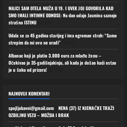
MAJCI SAM OTELA MUŽA U 19. I UVEK JOJ GOVORILA KAD
SMO IMALI INTIMNE ODNOSE: Na dan udaje Jasmina saznaje
strašnu ISTINU
(53.128)
Udala se za 45 godina starijeg i ima ogroman strah: “Samo
strepim da mi ovo ne uradi”
(52.154)
Albanac koji je platio 3.000 eura za mlađu ženu –
Očekivao je 35-godišnjakinju, ali kada je došao kući ostao
je u šoku od prizora!
(35.486)
NAJNOVIJI KOMENTARI
spojljubavni@gmail.com
o
NENA (37) IZ NJEMAČKE TRAŽI
OZBILJNU VEZU – MOŽDA I BRAK