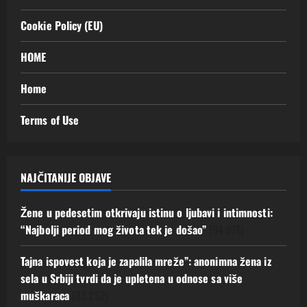
Cookie Policy (EU)
HOME
Home
Terms of Use
NAJČITANIJE OBJAVE
Žene u pedesetim otkrivaju istinu o ljubavi i intimnosti:
“Najbolji period mog života tek je došao”
(94.976)
Tajna ispovest koja je zapalila mreže”: anonimna žena iz
sela u Srbiji tvrdi da je upletena u odnose sa više
muškaraca
(83.252)