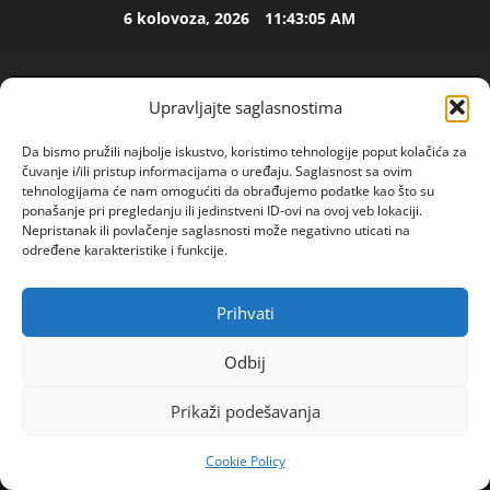
Skip
6 kolovoza, 2026
11:43:05 AM
to
ISPOVEST
content
U
p
Upravljajte saglasnostima
e
t
2
Da bismo pružili najbolje iskustvo, koristimo tehnologije poput kolačića za
o
čuvanje i/ili pristup informacijama o uređaju. Saglasnost sa ovim
j
ISPOVEST
tehnologijama će nam omogućiti da obrađujemo podatke kao što su
O
ponašanje pri pregledanju ili jedinstveni ID-ovi na ovoj veb lokaciji.
d
Nepristanak ili povlačenje saglasnosti može negativno uticati na
Z
e
određene karakteristike i funkcije.
E
c
N
e
3
I
n
Prihvati
POGLEDAJTE VIDEO
Primary
O
ISPOVEST
i
Menu
R
S
j
Odbij
o
A
i
Home
2023
srpanj
19
d
M
i
Prikaži podešavanja
MISTERIJA ARKANOVOG BOGATSTVA Kad je ubijen
i
A
4
z
na ruci nosio sat od 150.000 nemačkih maraka –
l
L
l
Cookie Policy
a
tajnu trećeg sefa odneo u grob
ISPOVEST
B
a