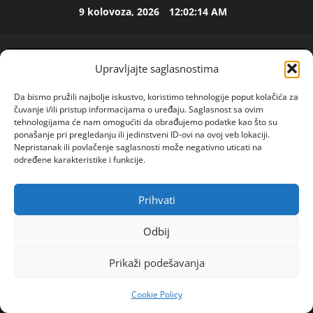
Skip
9 kolovoza, 2026
12:02:14 AM
to
ISPOVEST
content
M
i
Upravljajte saglasnostima
l
i
2
Da bismo pružili najbolje iskustvo, koristimo tehnologije poput kolačića za
c
čuvanje i/ili pristup informacijama o uređaju. Saglasnost sa ovim
u
ISPOVEST
tehnologijama će nam omogućiti da obrađujemo podatke kao što su
U
ponašanje pri pregledanju ili jedinstveni ID-ovi na ovoj veb lokaciji.
i
Nepristanak ili povlačenje saglasnosti može negativno uticati na
p
z
određene karakteristike i funkcije.
e
B
t
i
3
o
j
Prihvati
POGLEDAJTE VIDEO
Primary
j
ISPOVEST
e
Menu
O
d
l
Odbij
Z
e
j
Home
2023
kolovoz
31
E
c
i
Prikaži podešavanja
FOTKAN U NEZGODNOM TRENUTKU: Zbog ove
N
e
4
n
sporne fotografije se oglasio i Novak: ”Kao da sam
I
n
e
Cookie Policy
O
pijan na terenu
ISPOVEST
i
m