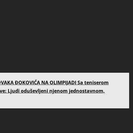
OVAKA ĐOKOVIĆA NA OLIMPIJADI Sa teniserom
ove: Ljudi oduševljeni njenom jednostavnom,