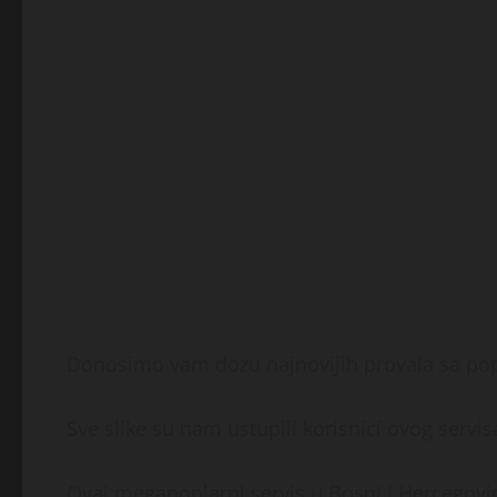
Donosimo vam dozu najnovijih provala sa pop
Sve slike su nam ustupili korisnici ovog servisa
Ovaj megapoplarni servis u Bosni I Hercegovi