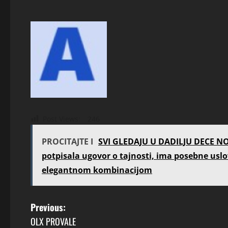
Post Views:
246
PROCITAJTE I
SVI GLEDAJU U DADILJU DECE N
potpisala ugovor o tajnosti, ima posebne usl
elegantnom kombinacijom
P
Previous:
OLX PROVALE