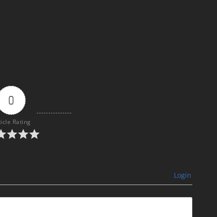
0
ticle Rating
Login