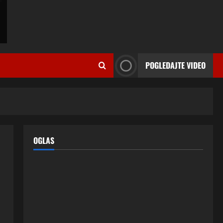
ISPOVESTI
U petoj deceniji izlazi samo s
momcima duplo mlađim od sebe:
POGLEDAJTE VIDEO
Razlog za to šokira, a ovako
tačno moraju da izgledaju
2
24 srpnja, 2026
0
ISPOVESTI
OZENIO SAM ALBANKU I PRVU
BRACNU NOC LEGLI SMO U
KREVET A ONDA SE DESILO….
OGLAS
3
22 srpnja, 2026
0
ISPOVESTI
Rodila dijete drugom muškarcu,
a muž ništa nije posumnjao:
Njena ispovijest izazvala je burne
reakcije
4
22 srpnja, 2026
0