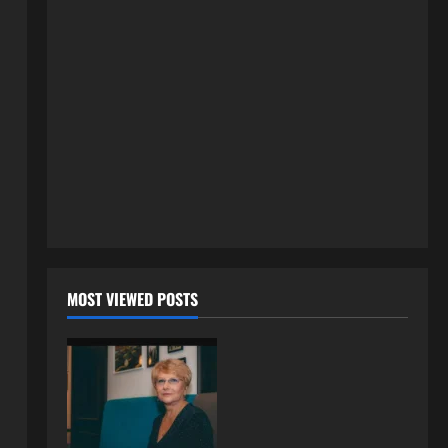
3 kolovoza, 2026
0
ISPOVESTI
U petoj deceniji izlazi samo s
momcima duplo mlađim od sebe:
Razlog za to šokira, a ovako
tačno moraju da izgledaju
2
24 srpnja, 2026
0
ISPOVESTI
OZENIO SAM ALBANKU I PRVU
BRACNU NOC LEGLI SMO U
KREVET A ONDA SE DESILO….
3
22 srpnja, 2026
0
ISPOVESTI
MOST VIEWED POSTS
Rodila dijete drugom muškarcu,
a muž ništa nije posumnjao:
Njena ispovijest izazvala je burne
reakcije
4
22 srpnja, 2026
0
ISPOVESTI
Rodila dijete drugom muškarcu,