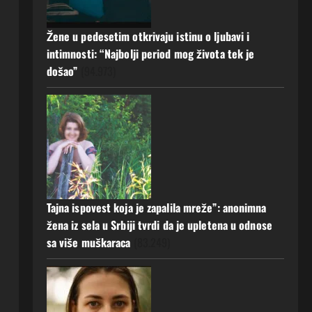
a muž ništa nije posumnjao:
Njena ispovijest izazvala je burne
Žene u pedesetim otkrivaju istinu o ljubavi i
reakcije
5
intimnosti: “Najbolji period mog života tek je
20 srpnja, 2026
0
došao”
(94.973)
Tajna ispovest koja je zapalila mreže”: anonimna
žena iz sela u Srbiji tvrdi da je upletena u odnose
sa više muškaraca
(83.249)