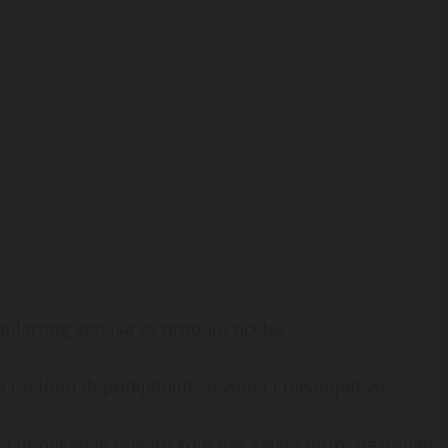
ularnog servisa za prodaju olx ba
 i zelimo ih podijeteliti sa vama i nasmijati vas
ni ponekad je mjesto koje nas zaista moze nasmijati