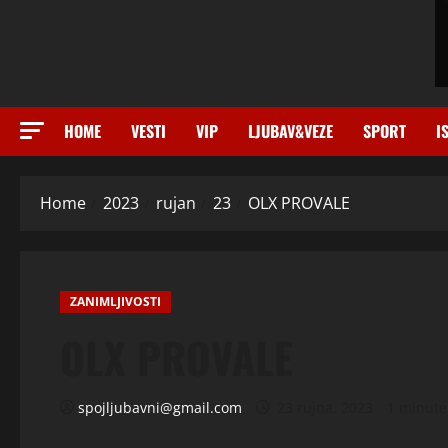
HOME
VESTI
VIP
LJUBAV&VEZE
SPORT
I
Home
2023
rujan
23
OLX PROVALE
ZANIMLJIVOSTI
OLX PROVALE
spojljubavni@gmail.com
23 rujna, 2023
1 minute