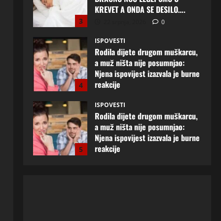
KREVET A ONDA SE DESILO….
3
22 srpnja, 2026
0
ISPOVESTI
Rodila dijete drugom muškarcu,
a muž ništa nije posumnjao:
Njena ispovijest izazvala je burne
reakcije
4
22 srpnja, 2026
0
ISPOVESTI
Rodila dijete drugom muškarcu,
a muž ništa nije posumnjao:
Njena ispovijest izazvala je burne
reakcije
5
20 srpnja, 2026
0
ISPOVESTI
Milicu iz Bijeljine muž Radovan
godinama varao, ona na šok
način saznala: “Radio je u Rusiji i
tamo imao još jednu porodicu”
1