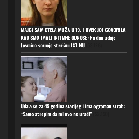
MAJCI SAM OTELA MUŽA U 19. I UVEK JOJ GOVORILA
KAD SMO IMALI INTIMNE ODNOSE: Na dan udaje
Jasmina saznaje strašnu ISTINU
(53.126)
Udala se za 45 godina starijeg i ima ogroman strah:
“Samo strepim da mi ovo ne uradi”
(52.150)