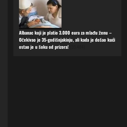
Albanac koji je platio 3.000 eura za mlađu ženu –
Očekivao je 35-godišnjakinju, ali kada je došao kući
ostao je u šoku od prizora!
(35.484)