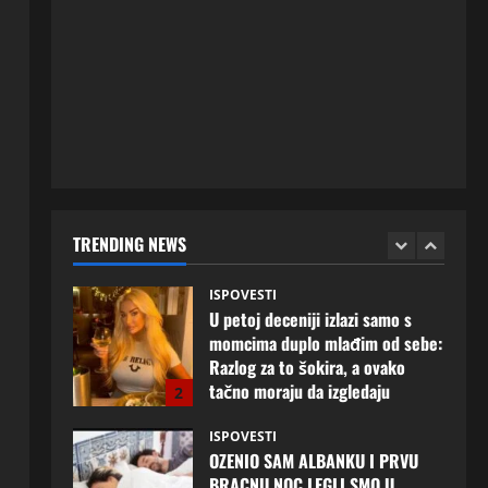
ISPOVESTI
Rodila dijete drugom muškarcu,
a muž ništa nije posumnjao:
Njena ispovijest izazvala je burne
reakcije
5
20 srpnja, 2026
0
ISPOVESTI
Milicu iz Bijeljine muž Radovan
godinama varao, ona na šok
način saznala: “Radio je u Rusiji i
TRENDING NEWS
tamo imao još jednu porodicu”
1
3 kolovoza, 2026
0
ISPOVESTI
U petoj deceniji izlazi samo s
momcima duplo mlađim od sebe:
Razlog za to šokira, a ovako
tačno moraju da izgledaju
2
24 srpnja, 2026
0
ISPOVESTI
OZENIO SAM ALBANKU I PRVU
BRACNU NOC LEGLI SMO U