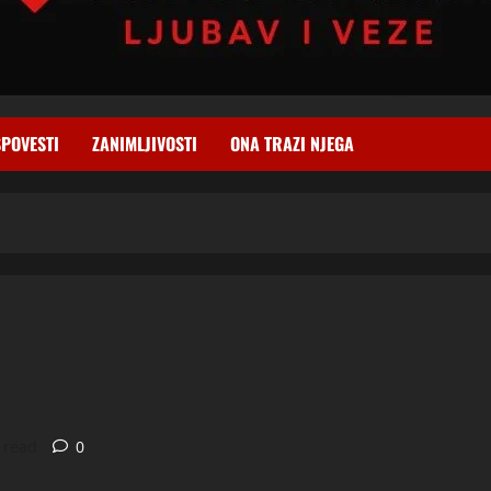
SPOVESTI
ZANIMLJIVOSTI
ONA TRAZI NJEGA
 read
0