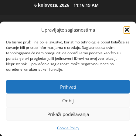
Skip
p
6 kolovoza, 2026
11:16:20 AM
e
to
t
2
content
o
Upravljajte saglasnostima
j
ISPOVEST
O
d
Da bismo pružili najbolje iskustvo, koristimo tehnologije poput kolačića za
Z
e
čuvanje i/ili pristup informacijama o uređaju. Saglasnost sa ovim
E
c
tehnologijama će nam omogućiti da obrađujemo podatke kao što su
N
e
3
ponašanje pri pregledanju ili jedinstveni ID-ovi na ovoj veb lokaciji.
I
n
Nepristanak ili povlačenje saglasnosti može negativno uticati na
O
ISPOVEST
određene karakteristike i funkcije.
i
R
S
j
o
A
i
Prihvati
POGLEDAJTE VIDEO
d
M
i
Primary
i
A
4
z
Menu
Odbij
l
L
l
a
Home
2023
rujan
25
OLX PROVALE
ISPOVEST
B
a
Prikaži podešavanja
R
d
A
z
o
i
N
i
d
Cookie Policy
j
K
s
OGLAS
i