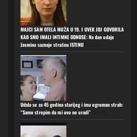
MAJCI SAM OTELA MUŽA U 19. I UVEK JOJ GOVORILA
KAD SMO IMALI INTIMNE ODNOSE: Na dan udaje
Jasmina saznaje strašnu ISTINU
(53.120)
Udala se za 45 godina starijeg i ima ogroman strah:
“Samo strepim da mi ovo ne uradi”
(52.146)