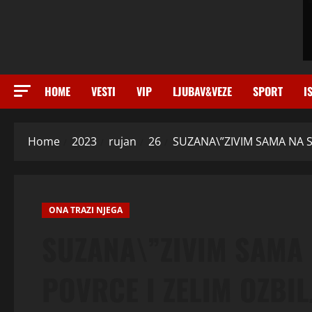
HOME
VESTI
VIP
LJUBAV&VEZE
SPORT
I
Home
2023
rujan
26
SUZANA\”ZIVIM SAMA NA S
ONA TRAZI NJEGA
SUZANA\”ZIVIM SAMA 
POVRCE I ZELIM OZBIL