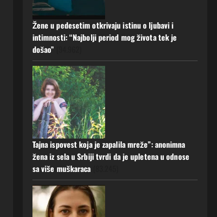
a muž ništa nije posumnjao:
Njena ispovijest izazvala je burne
Žene u pedesetim otkrivaju istinu o ljubavi i
reakcije
5
intimnosti: “Najbolji period mog života tek je
20 srpnja, 2026
0
došao”
(94.962)
Tajna ispovest koja je zapalila mreže”: anonimna
žena iz sela u Srbiji tvrdi da je upletena u odnose
sa više muškaraca
(83.245)