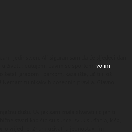
ban i jedinstven. Ali siguran sam da će sljedeći dan
am u životu: putujem, bavim se sportom,
volim
o šetati gradom i parkom, kazalište, učiti i još
i! Nemam tu nikakvih posebnih pravila. Glavno
ežnu dušu. Uvijek sam znala stvarati i cijeniti
ične stvari kao što su sunce, zvuk surfanja, kiša,
rlo vrijedne. Znam uživati ​​u jednostavnim