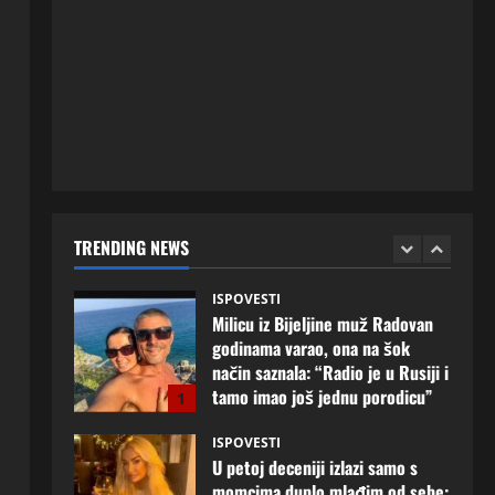
ISPOVESTI
Rodila dijete drugom muškarcu,
a muž ništa nije posumnjao:
Njena ispovijest izazvala je burne
reakcije
5
20 srpnja, 2026
0
ISPOVESTI
Milicu iz Bijeljine muž Radovan
godinama varao, ona na šok
način saznala: “Radio je u Rusiji i
TRENDING NEWS
tamo imao još jednu porodicu”
1
3 kolovoza, 2026
0
ISPOVESTI
U petoj deceniji izlazi samo s
momcima duplo mlađim od sebe:
Razlog za to šokira, a ovako
tačno moraju da izgledaju
2
24 srpnja, 2026
0
ISPOVESTI
OZENIO SAM ALBANKU I PRVU
BRACNU NOC LEGLI SMO U