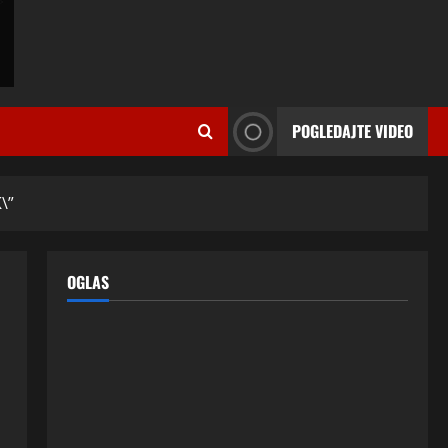
ISPOVESTI
U petoj deceniji izlazi samo s
momcima duplo mlađim od sebe:
POGLEDAJTE VIDEO
Razlog za to šokira, a ovako
tačno moraju da izgledaju
2
24 srpnja, 2026
0
ISPOVESTI
\”
OZENIO SAM ALBANKU I PRVU
BRACNU NOC LEGLI SMO U
KREVET A ONDA SE DESILO….
OGLAS
3
22 srpnja, 2026
0
ISPOVESTI
Rodila dijete drugom muškarcu,
a muž ništa nije posumnjao:
Njena ispovijest izazvala je burne
reakcije
4
22 srpnja, 2026
0