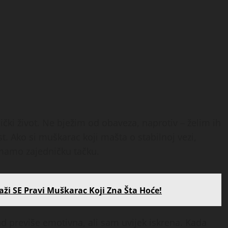
ički život. Ne bježim od obaveza, naprotiv – želim ih
t. Ako si muškarac koji mašta o stabilnoj vezi,
mamo zajedničku tačku.
aži SE Pravi Muškarac Koji Zna Šta Hoće!
d previše emotivna, ali sam uvijek iskrena. Kada