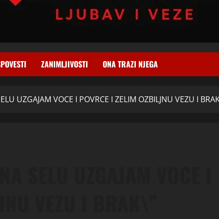
SPOVESTI
ZANIMLJIVOSTI
ONA TRAZI NJEGA
ELU UZGAJAM VOCE I POVRCE I ZELIM OZBILJNU VEZU I BRAK
NA SELU UZGAJAM VOCE I
JNU VEZU I BRAK\”