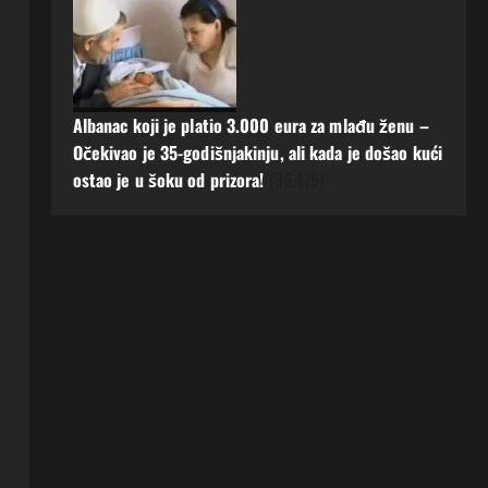
Albanac koji je platio 3.000 eura za mlađu ženu –
Očekivao je 35-godišnjakinju, ali kada je došao kući
ostao je u šoku od prizora!
(35.475)