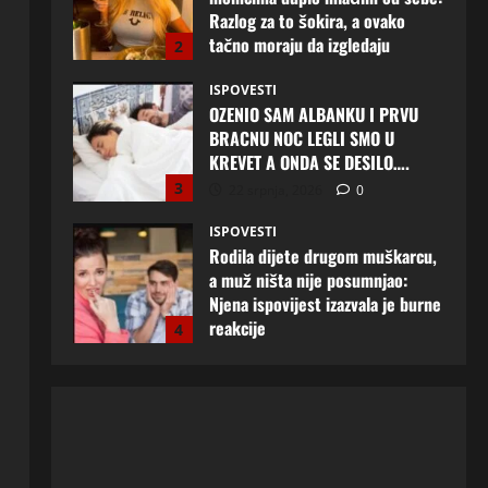
KREVET A ONDA SE DESILO….
3
22 srpnja, 2026
0
ISPOVESTI
Rodila dijete drugom muškarcu,
a muž ništa nije posumnjao:
Njena ispovijest izazvala je burne
reakcije
4
22 srpnja, 2026
0
ISPOVESTI
Rodila dijete drugom muškarcu,
a muž ništa nije posumnjao:
Njena ispovijest izazvala je burne
reakcije
5
20 srpnja, 2026
0
ISPOVESTI
Milicu iz Bijeljine muž Radovan
godinama varao, ona na šok
način saznala: “Radio je u Rusiji i
tamo imao još jednu porodicu”
1