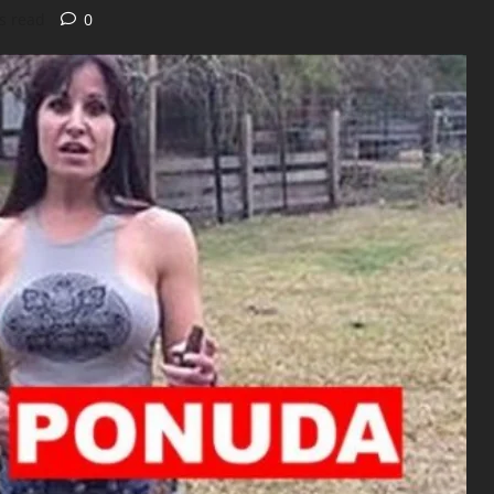
s read
0