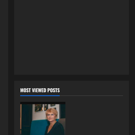
3 kolovoza, 2026
0
ISPOVESTI
U petoj deceniji izlazi samo s
momcima duplo mlađim od sebe:
Razlog za to šokira, a ovako
tačno moraju da izgledaju
2
24 srpnja, 2026
0
ISPOVESTI
OZENIO SAM ALBANKU I PRVU
BRACNU NOC LEGLI SMO U
KREVET A ONDA SE DESILO….
3
22 srpnja, 2026
0
ISPOVESTI
MOST VIEWED POSTS
Rodila dijete drugom muškarcu,
a muž ništa nije posumnjao:
Njena ispovijest izazvala je burne
reakcije
4
22 srpnja, 2026
0
ISPOVESTI
Rodila dijete drugom muškarcu,