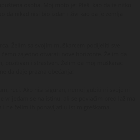
puštena osoba. Moj moto je: Pleši kao da te nitko
ao da nikad nisi bio izdan i živi kao da je zemlja
rca. Želim sa svojim muškarcem podijeliti sve
im ćemo zajedno otvarati nove horizonte. Želim da
 pozitivan i strastven. Želim da moj muškarac
a ne da daje prazna obećanja!
am, reci. Ako nisi siguran, nemoj gubiti ni svoje ni
e vrijeđam se na istinu, ali se povlačim pred lažima
 i ne želim ih ponavljati u istim greškama.