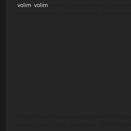
volim
,
volim
duboko i bez kalkulacije. Ne znam 
tebe i u dobrim i u lošim danima, onda sam to 
Ne zanimaju me avanture, tajne veze ni muškarci
nemoj ulaziti u moju budućnost. Želim čist p