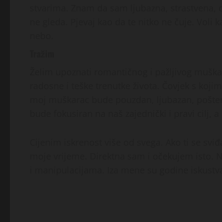
stvarima. Znam da sam ljubazna, strastvena, o
ne gleda. Pjevaj kao da te nitko ne čuje. Voli k
nebo.
Tražim
Želim upoznati romantičnog i pažljivog muška
radosne i teške trenutke života. Čovjek s koj
moj muškarac bude pouzdan, ljubazan, pošten,
bude fokusiran na naš zajednički i pravi cilj, 
Cijenim iskrenost više od svega. Ako ti se sviđ
moje vrijeme. Direktna sam i očekujem isto. N
i manipulacijama. Iza mene su godine iskustva