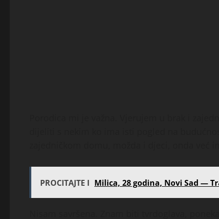
Porodica mi je važna. Vjerujem u brak i zajedn
dijeliti s nekim ko ima isti pogled na budućnos
zajedničkom domu, možda i djeci, onda već i
PROCITAJTE I
Milica, 28 godina, Novi Sad — Tr
Nisam savršena. Znam biti tvrdoglava, poneka