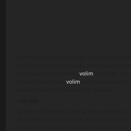
Živim vedar i ispunjen život. Svaki dan je pose
biti još bolji. Koristim svaku minutu da uživ
njegovati biljke i vrtlariti,
volim
biciklirati, sam
mnogo toga. Inače,
volim
raditi čuda u kuhinj
pravilo u kuhinji je inspiracija i pozitiva.
Licni Opis
Ja sam vrlo emotivna dama. Imam delikatnu i nj
jednostavnu ljepotu života. Za mene su tako ob
škripanje snijega pod nogama, šuštanje lišća v