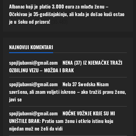
Albanac koji je platio 3.000 eura za mlađu ženu –
Očekivao je 35-godišnjakinju, ali kada je došao kući ostao
je u šoku od prizora!
(35.483)
NAJNOVIJI KOMENTARI
spojljubavni@gmail.com
o
NENA (37) IZ NJEMAČKE TRAŽI
OZBILJNU VEZU – MOŽDA I BRAK
spojljubavni@gmail.com
o
Nela 37 Swedska Nisam
savršena, ali znam voljeti iskreno – ako tražiš pravu ženu,
javi se
spojljubavni@gmail.com
o
NOĆNE VOŽNJE KOJE SU MI
UNIŠTILE BRAK: Pratio sam ženu i otkrio istinu koju
nijedan muž ne želi da vidi