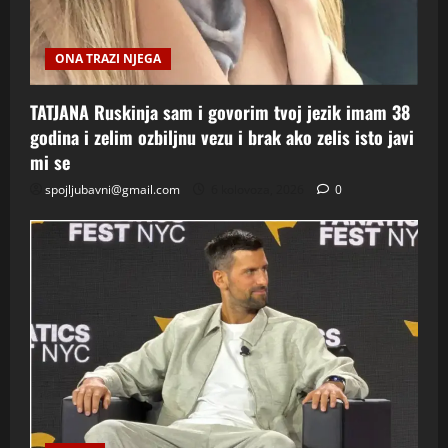
ONA TRAZI NJEGA
TATJANA Ruskinja sam i govorim tvoj jezik imam 38
godina i zelim ozbiljnu vezu i brak ako zelis isto javi
mi se
spojljubavni@gmail.com
6 kolovoza, 2026
0