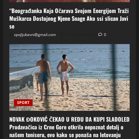
“Beograđanka Koja Očarava Svojom Energijom Traži
Muškarca Dostojnog Njene Snage Ako ssi slican Javi
se
spojljubavni@gmail.com
7 kolovoza, 2026
0
SPORT
NOVAK ĐOKOVIĆ ČEKAO U REDU DA KUPI SLADOLED
Prodavačica iz Crne Gore otkrila nepoznat detalj o
našem teniseru, evo kako se ponaša na letovanju