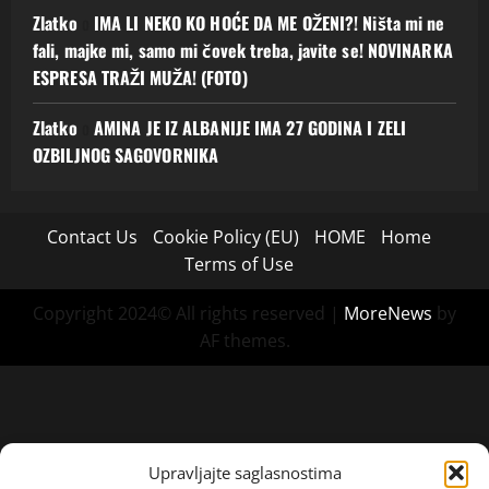
Zlatko
o
IMA LI NEKO KO HOĆE DA ME OŽENI?! Ništa mi ne
fali, majke mi, samo mi čovek treba, javite se! NOVINARKA
ESPRESA TRAŽI MUŽA! (FOTO)
Zlatko
o
AMINA JE IZ ALBANIJE IMA 27 GODINA I ZELI
OZBILJNOG SAGOVORNIKA
Contact Us
Cookie Policy (EU)
HOME
Home
Terms of Use
Copyright 2024© All rights reserved
|
MoreNews
by
AF themes.
Upravljajte saglasnostima