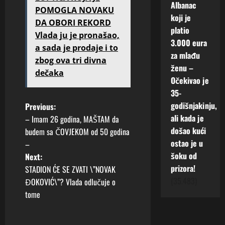
t
a
j
Albanac
š
POMOGLA NOVAKU
i
l
u
j
koji je
DA OBORI REKORD
z
a
d
e
platio
a
j
Vlada ju je pronašao,
a
d
3.000 eura
z
e
a sada je prodaje i to
i
n
za mlađu
v
b
z
u
zbog ova tri divna
ženu –
a
u
g
p
dečaka
l
r
Očekivao je
l
o
a
n
35-
e
r
j
e
d
o
P
godišnjakinju,
Previous:
e
r
a
d
ali kada je
– Imam 26 godina, MAŠTAM da
b
e
j
o
i
došao kući
budem sa ČOVJEKOM od 50 godina
u
a
u
c
ostao je u
–
r
k
s
u
šoku od
n
Next:
c
”
24
e
prizora!
i
t
STADION ĆE SE ZVATI \”NOVAK
srpnja,
r
j
(35.483)
2026
ĐOKOVIĆ\”? Vlada odlučuje o
3
e
n
e
tome
kolovoza,
0
a
2026
a
k
22
c
0
srpnja,