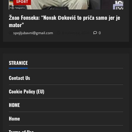
SPORT
Žoao Fonseka: “Novak Đoković to priča samo jer je
mator”
spojljubavni@gmail.com
6 kolovoza, 2026
0
STRANICE
Contact Us
Cookie Policy (EU)
HOME
Home