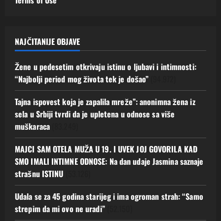
Terms of Use
NAJČITANIJE OBJAVE
Žene u pedesetim otkrivaju istinu o ljubavi i intimnosti:
“Najbolji period mog života tek je došao”
(94.972)
Tajna ispovest koja je zapalila mreže”: anonimna žena iz
sela u Srbiji tvrdi da je upletena u odnose sa više
muškaraca
(83.249)
MAJCI SAM OTELA MUŽA U 19. I UVEK JOJ GOVORILA KAD
SMO IMALI INTIMNE ODNOSE: Na dan udaje Jasmina saznaje
strašnu ISTINU
(53.126)
Udala se za 45 godina starijeg i ima ogroman strah: “Samo
strepim da mi ovo ne uradi”
(52.150)