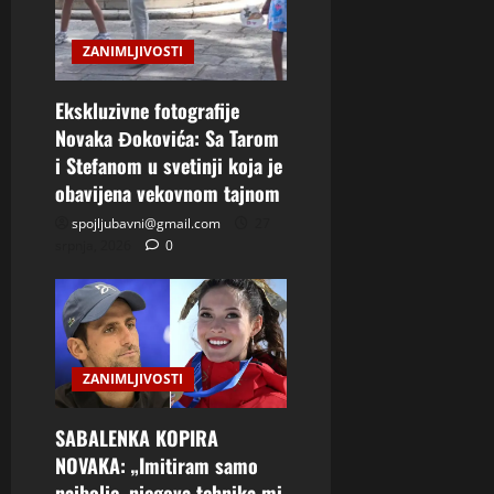
ZANIMLJIVOSTI
Ekskluzivne fotografije
Novaka Đokovića: Sa Tarom
i Stefanom u svetinji koja je
obavijena vekovnom tajnom
spojljubavni@gmail.com
27
srpnja, 2026
0
ZANIMLJIVOSTI
SABALENKA KOPIRA
NOVAKA: „Imitiram samo
najbolje, njegova tehnika mi