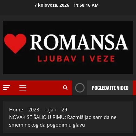
Skip
7 kolovoza, 2026
11:58:17 AM
ISPOVEST
to
U
content
p
e
t
2
o
j
ISPOVEST
O
d
Z
e
E
c
N
e
3
I
n
O
ISPOVEST
i
POGLEDAJTE VIDEO
R
Primary
S
j
o
A
Menu
i
d
M
i
Home
2023
rujan
29
i
A
4
z
NOVAK SE ŠALIO U RIMU: Razmišljao sam da ne
l
L
l
a
smem nekog da pogodim u glavu
ISPOVEST
B
a
R
d
A
z