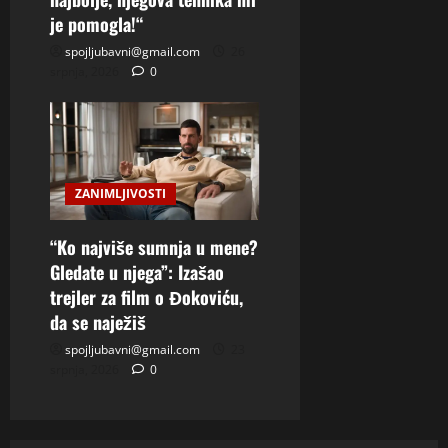
je pomogla!“
spojljubavni@gmail.com
26
srpnja, 2026
0
ZANIMLJIVOSTI
“Ko najviše sumnja u mene?
Gledate u njega”: Izašao
trejler za film o Đokoviću,
da se naježiš
spojljubavni@gmail.com
23
srpnja, 2026
0