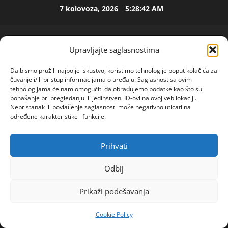
Skip
p
7 kolovoza, 2026
5:28:43 AM
e
to
t
2
content
o
Upravljajte saglasnostima
j
ISPOVEST
O
d
Da bismo pružili najbolje iskustvo, koristimo tehnologije poput kolačića za
Z
e
čuvanje i/ili pristup informacijama o uređaju. Saglasnost sa ovim
E
c
tehnologijama će nam omogućiti da obrađujemo podatke kao što su
N
e
3
ponašanje pri pregledanju ili jedinstveni ID-ovi na ovoj veb lokaciji.
I
n
Nepristanak ili povlačenje saglasnosti može negativno uticati na
O
ISPOVEST
određene karakteristike i funkcije.
i
R
S
j
o
A
i
Prihvati
POGLEDAJTE VIDEO
d
M
i
Primary
i
A
4
z
Menu
Odbij
l
L
l
a
Home
2023
rujan
29
OLX PROVALE
ISPOVEST
B
a
Prikaži podešavanja
R
d
A
z
o
i
N
i
d
Cookie Policy
j
K
s
OGLAS
i