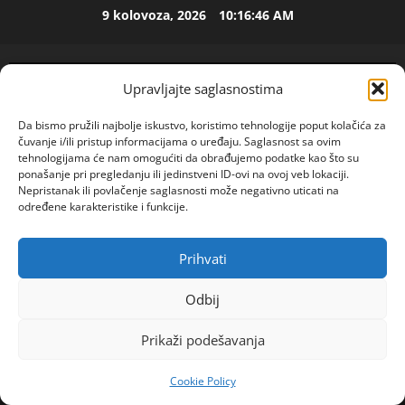
Skip
i
9 kolovoza, 2026
10:16:47 AM
l
to
i
2
content
c
Upravljajte saglasnostima
u
ISPOVEST
U
i
Da bismo pružili najbolje iskustvo, koristimo tehnologije poput kolačića za
p
z
čuvanje i/ili pristup informacijama o uređaju. Saglasnost sa ovim
e
B
tehnologijama će nam omogućiti da obrađujemo podatke kao što su
t
i
3
ponašanje pri pregledanju ili jedinstveni ID-ovi na ovoj veb lokaciji.
o
j
Nepristanak ili povlačenje saglasnosti može negativno uticati na
j
ISPOVEST
određene karakteristike i funkcije.
e
O
d
l
Z
e
j
Prihvati
POGLEDAJTE VIDEO
E
c
i
Primary
N
e
4
n
Menu
Odbij
I
n
e
O
Home
2023
rujan
29
OLX PROVALE
ISPOVEST
i
m
Prikaži podešavanja
R
S
j
u
o
A
i
ž
d
Cookie Policy
M
i
R
OGLAS
i