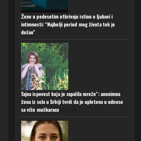
a muž ništa nije posumnjao:
Njena ispovijest izazvala je burne
Žene u pedesetim otkrivaju istinu o ljubavi i
reakcije
5
intimnosti: “Najbolji period mog života tek je
20 srpnja, 2026
0
došao”
(94.972)
Tajna ispovest koja je zapalila mreže”: anonimna
žena iz sela u Srbiji tvrdi da je upletena u odnose
sa više muškaraca
(83.249)