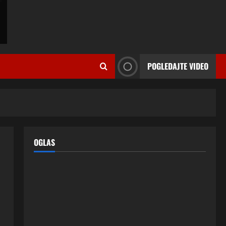
ISPOVESTI
U petoj deceniji izlazi samo s
momcima duplo mlađim od sebe:
POGLEDAJTE VIDEO
Razlog za to šokira, a ovako
tačno moraju da izgledaju
2
24 srpnja, 2026
0
ISPOVESTI
OZENIO SAM ALBANKU I PRVU
BRACNU NOC LEGLI SMO U
KREVET A ONDA SE DESILO….
OGLAS
3
22 srpnja, 2026
0
ISPOVESTI
Rodila dijete drugom muškarcu,
a muž ništa nije posumnjao:
Njena ispovijest izazvala je burne
reakcije
4
22 srpnja, 2026
0