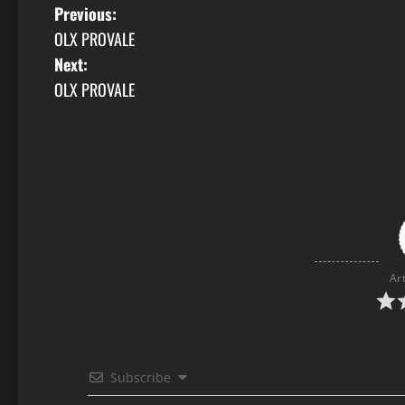
P
Previous:
OLX PROVALE
o
Next:
s
OLX PROVALE
t
n
a
v
i
Ar
g
a
Subscribe
t