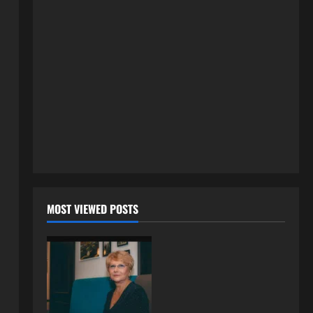
3 kolovoza, 2026
0
ISPOVESTI
U petoj deceniji izlazi samo s
momcima duplo mlađim od sebe:
Razlog za to šokira, a ovako
tačno moraju da izgledaju
2
24 srpnja, 2026
0
ISPOVESTI
OZENIO SAM ALBANKU I PRVU
BRACNU NOC LEGLI SMO U
KREVET A ONDA SE DESILO….
3
22 srpnja, 2026
0
ISPOVESTI
MOST VIEWED POSTS
Rodila dijete drugom muškarcu,
a muž ništa nije posumnjao:
Njena ispovijest izazvala je burne
reakcije
4
22 srpnja, 2026
0
ISPOVESTI
Rodila dijete drugom muškarcu,