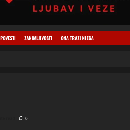
SPOVESTI
ZANIMLJIVOSTI
ONA TRAZI NJEGA
ute read
0