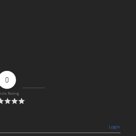
0
ticle Rating
Login