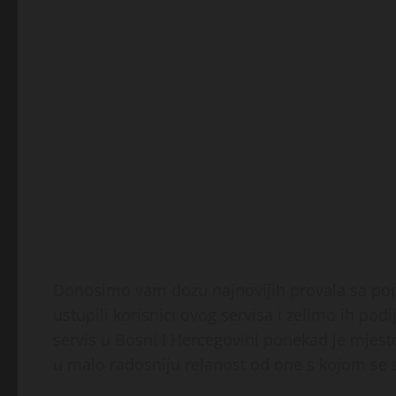
Donosimo vam dozu najnovijih provala sa popu
ustupili korisnici ovog servisa i zelimo ih pod
servis u Bosni I Hercegovini ponekad je mjesto
u malo radosniju relanost od one s kojom se