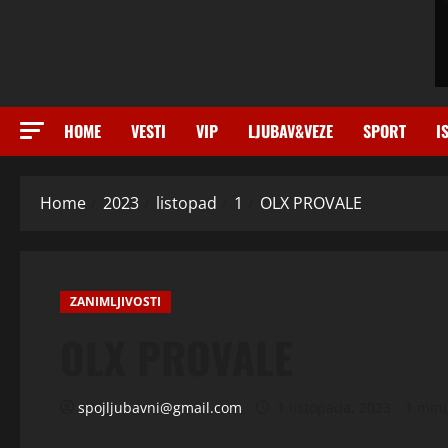
HOME
VESTI
VIP
LJUBAV&VEZE
SPORT
I
Home
2023
listopad
1
OLX PROVALE
ZANIMLJIVOSTI
OLX PROVALE
spojljubavni@gmail.com
1 listopada, 2023
1 min