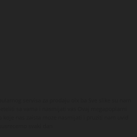
larnog servisa za prodaju olx ba Sve slike su nam
ijeteliti sa vama i nasmijati vas Ovaj megapoplarni
 koje nas zaista moze nasmijati i pruziti nam uvid
 susrecemo svaki dan