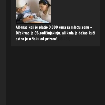
Albanac koji je platio 3.000 eura za mlađu ženu –
Očekivao je 35-godišnjakinju, ali kada je došao kući
ostao je u šoku od prizora!
(35.483)