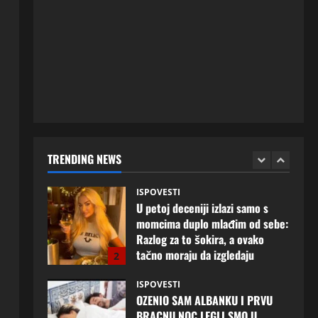
ISPOVESTI
Rodila dijete drugom muškarcu,
a muž ništa nije posumnjao:
Njena ispovijest izazvala je burne
reakcije
5
20 srpnja, 2026
0
ISPOVESTI
Milicu iz Bijeljine muž Radovan
godinama varao, ona na šok
način saznala: “Radio je u Rusiji i
TRENDING NEWS
tamo imao još jednu porodicu”
1
3 kolovoza, 2026
0
ISPOVESTI
U petoj deceniji izlazi samo s
momcima duplo mlađim od sebe:
Razlog za to šokira, a ovako
tačno moraju da izgledaju
2
24 srpnja, 2026
0
ISPOVESTI
OZENIO SAM ALBANKU I PRVU
BRACNU NOC LEGLI SMO U