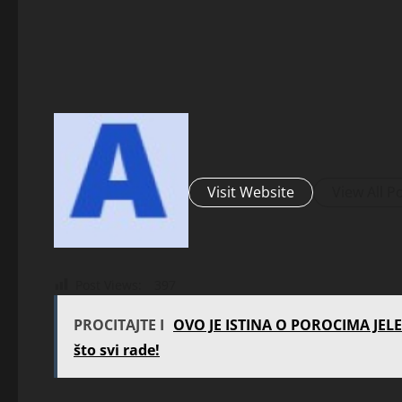
Visit Website
View All P
Post Views:
397
PROCITAJTE I
OVO JE ISTINA O POROCIMA JELE
što svi rade!