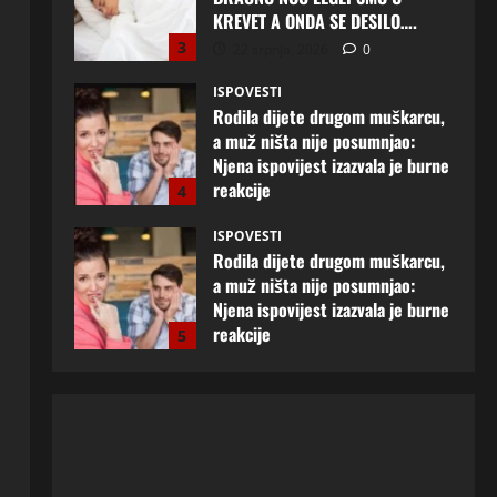
KREVET A ONDA SE DESILO….
3
22 srpnja, 2026
0
ISPOVESTI
Rodila dijete drugom muškarcu,
a muž ništa nije posumnjao:
Njena ispovijest izazvala je burne
reakcije
4
22 srpnja, 2026
0
ISPOVESTI
Rodila dijete drugom muškarcu,
a muž ništa nije posumnjao:
Njena ispovijest izazvala je burne
reakcije
5
20 srpnja, 2026
0
ISPOVESTI
Milicu iz Bijeljine muž Radovan
godinama varao, ona na šok
način saznala: “Radio je u Rusiji i
tamo imao još jednu porodicu”
1