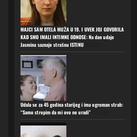
MAJCI SAM OTELA MUŽA U 19. I UVEK JOJ GOVORILA
KAD SMO IMALI INTIMNE ODNOSE: Na dan udaje
Jasmina saznaje strašnu ISTINU
(53.126)
Udala se za 45 godina starijeg i ima ogroman strah:
“Samo strepim da mi ovo ne uradi”
(52.150)