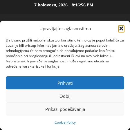
Skip
7 kolovoza, 2026
8:16:56 PM
ISPOVEST
to
U
content
p
e
Upravljajte saglasnostima
t
2
o
Da bismo pružili najbolje iskustvo, koristimo tehnologije poput kolačića za
j
ISPOVEST
čuvanje i/ili pristup informacijama o uređaju. Saglasnost sa ovim
O
d
tehnologijama će nam omogućiti da obrađujemo podatke kao što su
Z
e
ponašanje pri pregledanju ili jedinstveni ID-ovi na ovoj veb lokaciji.
Nepristanak ili povlačenje saglasnosti može negativno uticati na
E
c
određene karakteristike i funkcije.
N
e
3
I
n
O
ISPOVEST
i
Prihvati
POGLEDAJTE VIDEO
R
Primary
S
j
o
A
Menu
i
Odbij
d
M
i
Home
2023
listopad
9
i
A
4
z
Prikaži podešavanja
2
GOSPAVA\”ŽIVIM I RADIM NA SELU I SVI MI SE SMIJU
l
L
l
a
ZELIM UPOZNAVANJE I VEZU\”
ISPOVEST
B
a
Cookie Policy
R
d
A
z