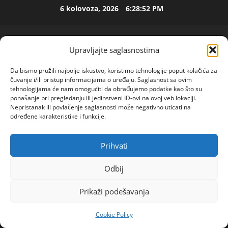
Skip
6 kolovoza, 2026
6:28:52 PM
to
ISPOVEST
content
U
p
Upravljajte saglasnostima
e
t
2
Da bismo pružili najbolje iskustvo, koristimo tehnologije poput kolačića za
o
čuvanje i/ili pristup informacijama o uređaju. Saglasnost sa ovim
j
ISPOVEST
tehnologijama će nam omogućiti da obrađujemo podatke kao što su
O
ponašanje pri pregledanju ili jedinstveni ID-ovi na ovoj veb lokaciji.
d
Nepristanak ili povlačenje saglasnosti može negativno uticati na
Z
e
određene karakteristike i funkcije.
E
c
N
e
3
I
n
Prihvati
POGLEDAJTE VIDEO
Primary
O
ISPOVEST
i
Menu
R
S
j
Odbij
o
A
i
Home
2023
studeni
6
d
M
i
Prikaži podešavanja
ONA SPAJA SRBE SA ALBANKAMA ZA
i
A
4
z
NADOKANADU: Na ova pitanja mladoženja mora
l
L
l
Cookie Policy
a
da odgovori tačno, inače ništa od braka!
ISPOVEST
B
a