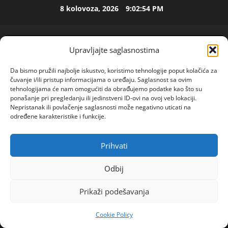
Skip
M
8 kolovoza, 2026
9:02:55 PM
to
i
l
content
i
2
Upravljajte saglasnostima
c
u
ISPOVEST
Da bismo pružili najbolje iskustvo, koristimo tehnologije poput kolačića za
U
i
čuvanje i/ili pristup informacijama o uređaju. Saglasnost sa ovim
p
z
tehnologijama će nam omogućiti da obrađujemo podatke kao što su
e
B
ponašanje pri pregledanju ili jedinstveni ID-ovi na ovoj veb lokaciji.
t
i
Nepristanak ili povlačenje saglasnosti može negativno uticati na
3
određene karakteristike i funkcije.
o
j
j
ISPOVEST
e
O
d
l
Prihvati
POGLEDAJTE VIDEO
Z
e
Primary
j
E
c
i
Menu
Odbij
N
e
4
n
Home
2023
studeni
22
I
n
e
Prikaži podešavanja
O
VERA(39)\”ŽELIM LJUBAV I DRUŽENJE JAVITE MI SE\”
ISPOVEST
i
m
R
S
j
u
Cookie Policy
o
A
i
ž