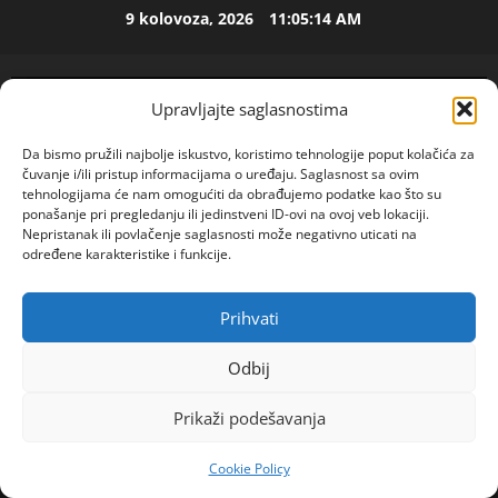
Skip
9 kolovoza, 2026
11:05:15 AM
ISPOVEST
to
M
content
i
l
Upravljajte saglasnostima
i
2
c
Da bismo pružili najbolje iskustvo, koristimo tehnologije poput kolačića za
u
ISPOVEST
čuvanje i/ili pristup informacijama o uređaju. Saglasnost sa ovim
U
i
tehnologijama će nam omogućiti da obrađujemo podatke kao što su
p
z
ponašanje pri pregledanju ili jedinstveni ID-ovi na ovoj veb lokaciji.
Nepristanak ili povlačenje saglasnosti može negativno uticati na
e
B
određene karakteristike i funkcije.
t
i
3
o
j
j
ISPOVEST
e
Prihvati
POGLEDAJTE VIDEO
O
Primary
d
l
Z
e
Menu
j
Odbij
E
c
i
Home
2023
studeni
28
N
e
4
n
Prikaži podešavanja
1
OLGA\”MUŽ JE U AUSTRALIJI NA PUSLOVNOM PUTU
I
n
e
O
ŽELIM DRUŽENJE JAVITE SE\”
ISPOVEST
i
m
Cookie Policy
R
S
j
u