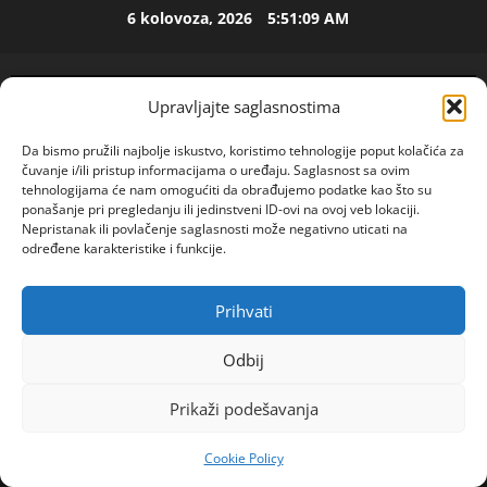
Skip
U
6 kolovoza, 2026
5:51:10 AM
to
p
e
content
t
2
Upravljajte saglasnostima
o
j
ISPOVEST
Da bismo pružili najbolje iskustvo, koristimo tehnologije poput kolačića za
O
d
čuvanje i/ili pristup informacijama o uređaju. Saglasnost sa ovim
Z
e
tehnologijama će nam omogućiti da obrađujemo podatke kao što su
E
c
ponašanje pri pregledanju ili jedinstveni ID-ovi na ovoj veb lokaciji.
N
e
Nepristanak ili povlačenje saglasnosti može negativno uticati na
3
određene karakteristike i funkcije.
I
n
O
ISPOVEST
i
R
S
j
Prihvati
POGLEDAJTE VIDEO
o
A
Primary
i
d
M
i
Menu
Odbij
i
A
4
z
Home
2023
prosinac
26
l
L
l
Prikaži podešavanja
13
a
Prezgodne Ruskinje preko interneta traže supruga
ISPOVEST
B
a
R
d
A
z
Cookie Policy
o
i
N
i