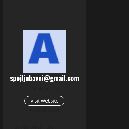
spojljubavni@gmail.com
Administrator
Visit Website
View All Posts
Post Views:
291