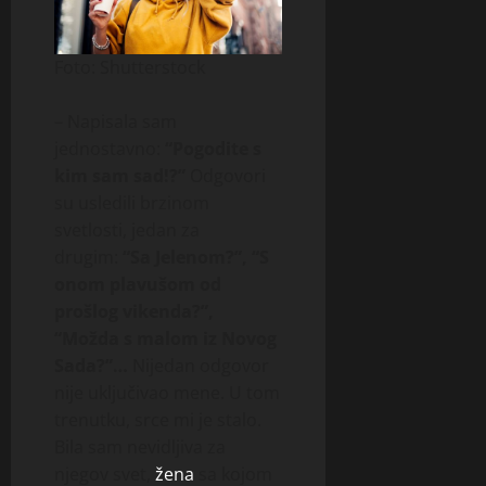
Foto: Shutterstock
– Napisala sam
jednostavno:
“Pogodite s
kim sam sad!?”
Odgovori
su usledili brzinom
svetlosti, jedan za
drugim:
“Sa Jelenom?”, “S
onom plavušom od
prošlog vikenda?”,
“Možda s malom iz Novog
Sada?”…
Nijedan odgovor
nije uključivao mene. U tom
trenutku, srce mi je stalo.
Bila sam nevidljiva za
njegov svet,
žena
sa kojom