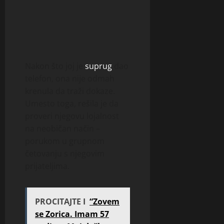
Nakon što joj je
suprug
dao
telefon, ona nije odmah
krenula da traži dokaze.
Umesto toga, rešila je da
proveri njegovu lojalnost
na neobičan način –
porukom u grupnom
četovanju s njegovim
prijateljima.
PROCITAJTE I
“Zovem
se Zorica. Imam 57