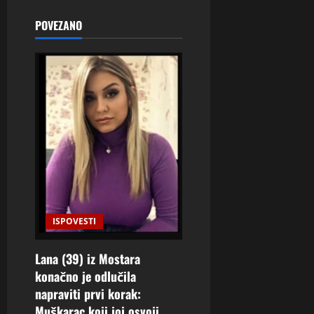
POVEZANO
ISPOVESTI
Lana (39) iz Mostara
konačno je odlučila
napraviti prvi korak:
Muškarac koji joj osvoji