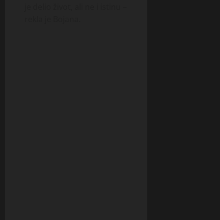
je delio život, ali ne i istinu –
rekla je Bojana.