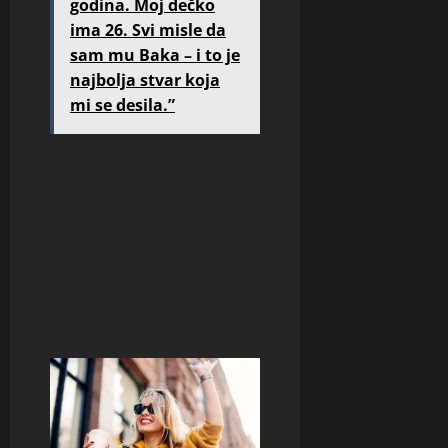
godina. Moj dečko
ima 26. Svi misle da
sam mu Baka – i to je
najbolja stvar koja
mi se desila.”