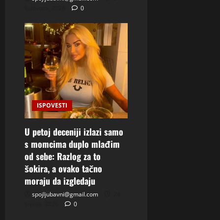
kolovoza, 2026
0
ISPOVESTI
U petoj deceniji izlazi samo
s momcima duplo mlađim
od sebe: Razlog za to
šokira, a ovako tačno
moraju da izgledaju
spojljubavni@gmail.com
24
srpnja, 2026
0