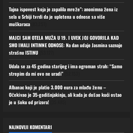
Tajna ispovest koja je zapalila mreže”: anonimna žena iz
sela u Srbiji tvrdi da je upletena u odnose sa više
muškaraca
(83.251)
MAJCI SAM OTELA MUŽA U 19. I UVEK JOJ GOVORILA KAD
SMO IMALI INTIMNE ODNOSE: Na dan udaje Jasmina saznaje
strašnu ISTINU
(53.127)
Udala se za 45 godina starijeg i ima ogroman strah: “Samo
strepim da mi ovo ne uradi”
(52.153)
Albanac koji je platio 3.000 eura za mlađu ženu –
Očekivao je 35-godišnjakinju, ali kada je došao kući ostao
je u šoku od prizora!
(35.485)
NAJNOVIJI KOMENTARI