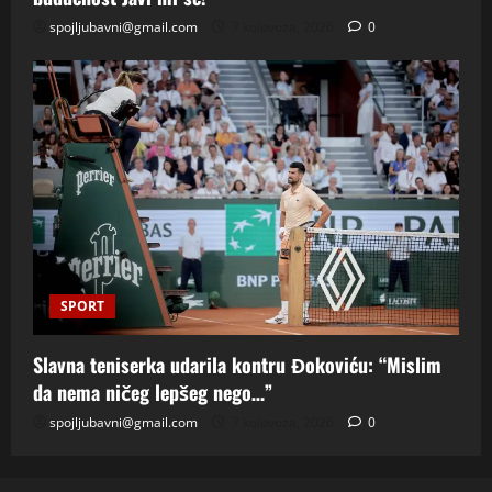
spojljubavni@gmail.com
7 kolovoza, 2026
0
SPORT
Slavna teniserka udarila kontru Đokoviću: “Mislim
da nema ničeg lepšeg nego…”
spojljubavni@gmail.com
7 kolovoza, 2026
0