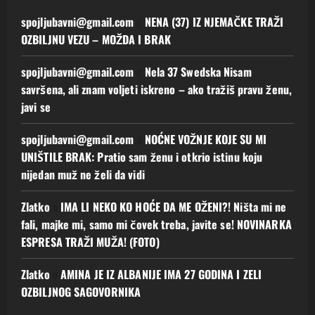
spojljubavni@gmail.com
o
NENA (37) IZ NJEMAČKE TRAŽI
OZBILJNU VEZU – MOŽDA I BRAK
spojljubavni@gmail.com
o
Nela 37 Swedska Nisam
savršena, ali znam voljeti iskreno – ako tražiš pravu ženu,
javi se
spojljubavni@gmail.com
o
NOĆNE VOŽNJE KOJE SU MI
UNIŠTILE BRAK: Pratio sam ženu i otkrio istinu koju
nijedan muž ne želi da vidi
Zlatko
o
IMA LI NEKO KO HOĆE DA ME OŽENI?! Ništa mi ne
fali, majke mi, samo mi čovek treba, javite se! NOVINARKA
ESPRESA TRAŽI MUŽA! (FOTO)
Zlatko
o
AMINA JE IZ ALBANIJE IMA 27 GODINA I ZELI
OZBILJNOG SAGOVORNIKA