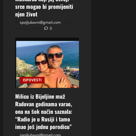
srce mogao bi promijeniti
njen život
spojljubavni@gmail.com
8
kolovoza, 2026
0
ISPOVESTI
Milicu iz Bijeljine muž
Radovan godinama varao,
ona na šok način saznala:
“Radio je u Rusiji i tamo
imao još jednu porodicu”
spojljubavni@gmail.com
3