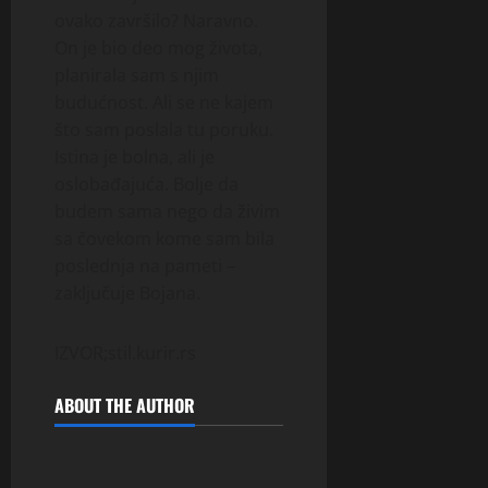
ovako završilo? Naravno.
On je bio deo mog života,
planirala sam s njim
budućnost. Ali se ne kajem
što sam poslala tu poruku.
Istina je bolna, ali je
oslobađajuća. Bolje da
budem sama nego da živim
sa čovekom kome sam bila
poslednja na pameti –
zaključuje Bojana.
IZVOR;stil.kurir.rs
ABOUT THE AUTHOR