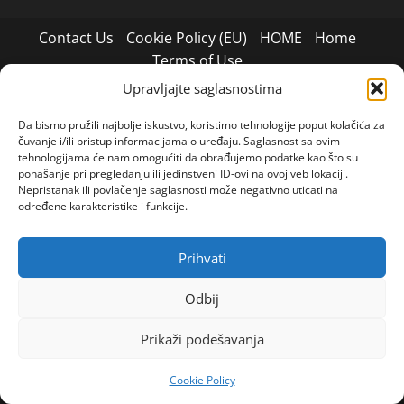
Contact Us
Cookie Policy (EU)
HOME
Home
Terms of Use
Upravljajte saglasnostima
Copyright 2024© All rights reserved
|
MoreNews
by
AF themes.
Da bismo pružili najbolje iskustvo, koristimo tehnologije poput kolačića za
čuvanje i/ili pristup informacijama o uređaju. Saglasnost sa ovim
tehnologijama će nam omogućiti da obrađujemo podatke kao što su
ponašanje pri pregledanju ili jedinstveni ID-ovi na ovoj veb lokaciji.
Nepristanak ili povlačenje saglasnosti može negativno uticati na
određene karakteristike i funkcije.
Prihvati
Odbij
Prikaži podešavanja
Cookie Policy