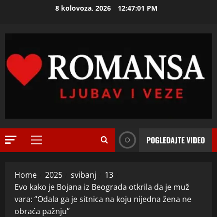
Skip
8 kolovoza, 2026
12:47:02 PM
to
ISPOVEST
content
M
i
l
i
2
c
u
ISPOVEST
U
i
p
z
e
B
t
i
3
o
j
POGLEDAJTE VIDEO
Primary
j
ISPOVEST
e
Menu
O
d
l
Z
e
j
Home
2025
svibanj
13
E
c
i
Evo kako je Bojana iz Beograda otkrila da je muž
N
e
4
n
vara: “Odala ga je sitnica na koju nijedna žena ne
I
n
e
O
obraća pažnju”
ISPOVEST
i
m