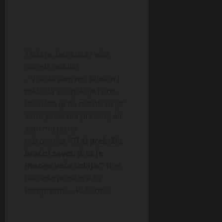
Tada je, bez suza i vike,
donela odluku.
– Vratila sam mu telefon i
rekla da se spakuje i ode.
Pokušao je da me okrivi jer
sam “prekršila pravilo”, ali
sam mu jasno
odgovorila:
“Ti si prekršio
bračni zavet. A to je
mnogo veća izdaja.”
Nije
bilo više prostora za
kompromis – kaže ona.