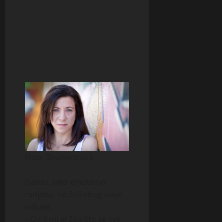
Foto: Shutterstock
Danas, iako emotivno
ranjena, ne žali zbog svoje
odluke.
– Da li mi je žao što se sve