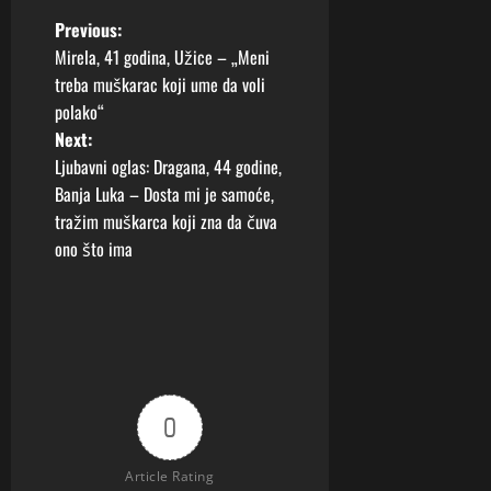
P
Previous:
Mirela, 41 godina, Užice – „Meni
o
treba muškarac koji ume da voli
polako“
s
Next:
t
Ljubavni oglas: Dragana, 44 godine,
Banja Luka – Dosta mi je samoće,
n
tražim muškarca koji zna da čuva
ono što ima
a
v
i
g
0
a
Article Rating