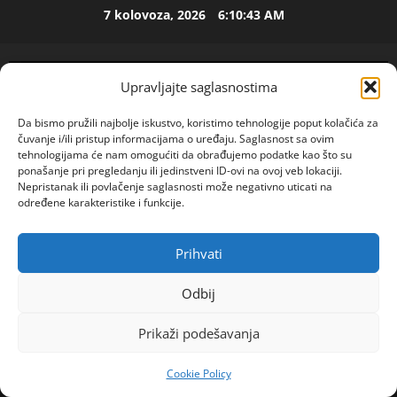
Skip
7 kolovoza, 2026
6:10:44 AM
ISPOVEST
to
U
content
p
e
Upravljajte saglasnostima
t
2
o
Da bismo pružili najbolje iskustvo, koristimo tehnologije poput kolačića za
j
ISPOVEST
čuvanje i/ili pristup informacijama o uređaju. Saglasnost sa ovim
O
d
tehnologijama će nam omogućiti da obrađujemo podatke kao što su
Z
e
ponašanje pri pregledanju ili jedinstveni ID-ovi na ovoj veb lokaciji.
Nepristanak ili povlačenje saglasnosti može negativno uticati na
E
c
određene karakteristike i funkcije.
N
e
3
I
n
O
ISPOVEST
i
Prihvati
POGLEDAJTE VIDEO
R
Primary
S
j
o
A
Menu
i
Odbij
d
M
i
Home
2025
lipanj
16
i
A
4
z
Prikaži podešavanja
Zrela, nežna i spremna da voli – Nada, 47,
l
L
l
a
Subotica: Ne tražim mnogo, samo iskreno srce“
ISPOVEST
B
a
Cookie Policy
R
d
A
z