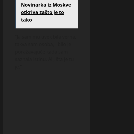
Novinarka iz Moskve
otkriva zašto je to
tako
“Ja sam mu uvek bila verna,
takva sam osoba, i bilo je
poražavajuće kada sam
saznala istinu. Ali, šta je tu
je.“