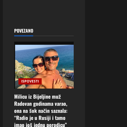
POVEZANO
ISPOVESTI
Milicu iz Bijeljine muž
Radovan godinama varao,
ona na šok način saznala:
“Radio je u Rusiji i tamo
imao još jednu porodicu”