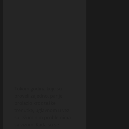
Tokom godina koje su
proveli zajedno, par je
prolazio kroz teške
trenutke, uglavnom u vezi
sa Džuminim problemima
sa vizom. Kada su se