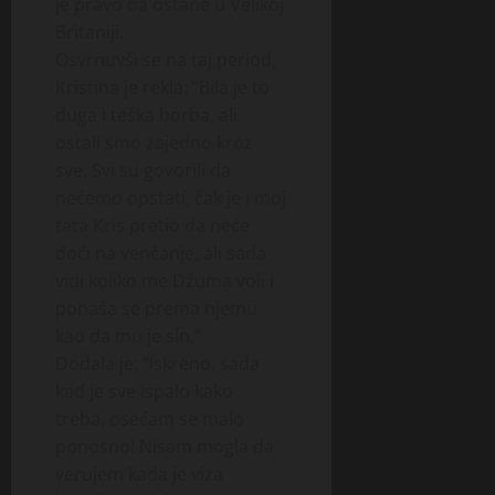
je pravo da ostane u Velikoj
Britaniji.
Osvrnuvši se na taj period,
Kristina je rekla: “Bila je to
duga i teška borba, ali
ostali smo zajedno kroz
sve. Svi su govorili da
nećemo opstati, čak je i moj
tata Kris pretio da neće
doći na venčanje, ali sada
vidi koliko me Džuma voli i
ponaša se prema njemu
kao da mu je sin.”
Dodala je: “Iskreno, sada
kad je sve ispalo kako
treba, osećam se malo
ponosno! Nisam mogla da
verujem kada je viza