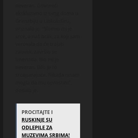
neveran. Govoreći
ekskluzivno iz svog doma u
Grimzbiju u Linkolnširu,
priznala je: “Slomio mi je
srce, a naš brak, za koji sam
verovala da će trajati
zauvek, završio se
iznenada. Bio mi je
neveran. Bilo je to
srceparajuće. Nikada nisam
mogla da mu oprostim”,
dodala je.
PROCITAJTE I
RUSKINJE SU
ODLEPILE ZA
MUZEVIMA SRBIMA!