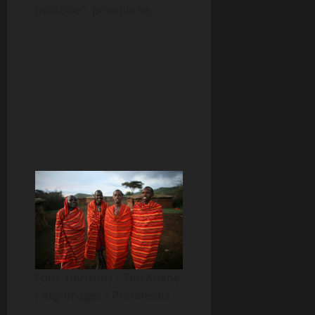
postojao”, prisetila se.
Foto: Horizons / Ton Koene
/ akg-images / Profimedia