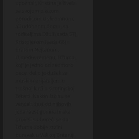
upoznali, Kristina je živela
sa svojom bliskom
porodicom u skromnom,
ali udobnom domu, sa
roditeljima Džuli (sada 57),
Kristoferom (sada 66) i
bratom Nejtanom.
U međuvremenu, Džuma,
koji je jedno od sedmoro
dece, delio je dušek sa
muškim prijateljem u
trošnoj kući u sirotinjskoj
četvrti. Nakon što su se
venčali, šest od njihovih
jedanaest godina braka
proveli su boreći se da
Džuma dobije stalni
boravak u Velikoj Britaniji,