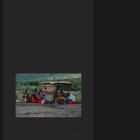
konačno odobrena.”
Foto: Horizons / Ton Koene
/ akg-images / Profimedia