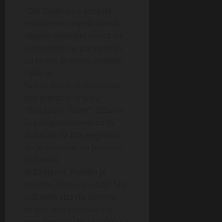
“Održavali smo kontakt
telefonom i uspela sam da
skupim dovoljno novca da
ga posetim na par nedelja,
ali to nas je skoro uništilo”,
rekla je.
Nakon što je dobio posao
kao plesač u cirkusu
“Blackpool Tower”, Džuma
je polagao testove da bi
dokazao da zna engleski i
da je spreman da postane
britanski
državljanin. Položio je
testove, ali mu je i dalje bila
odbijena viza na osnovu
braka, iako je Kristina u
tom trenutku bila trudna sa