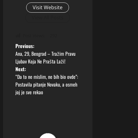
Visit Website
View All Posts
Post Views:
292
P
Previous:
Ana, 29, Beograd – Tražim Pravu
o
Ljubav Koja Ne Prašta Laži!
Next:
s
“Da to ne mislim, ne bih bio ovde”:
t
Postavila pitanje Novaku, a osmeh
joj je sve rekao
n
a
v