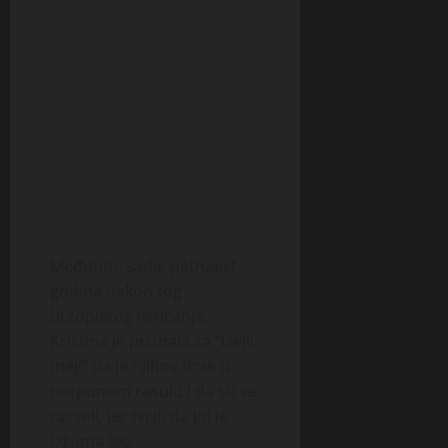
Međutim, sada, petnaest
godina nakon tog
brzopletog venčanja,
Kristina je priznala za “Dejli
mejl” da je njihov brak u
potpunom rasulu i da su se
razveli, jer tvrdi da joj je
Džuma bio