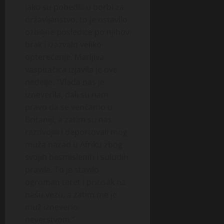
Iako su pobedili u borbi za
državljanstvo, to je ostavilo
ozbiljne posledice po njihov
brak i izazvalo veliko
opterećenje. Marljiva
vaspitačica izjavila je ove
nedelje: “Vlada nas je
izneverila, dali su nam
pravo da se venčamo u
Britaniji, a zatim su nas
razdvojili i deportovali mog
muža nazad u Afriku zbog
svojih besmislenih i suludih
pravila. To je stavilo
ogroman teret i pritisak na
našu vezu, a zatim me je
muž izneverio
neverstvom.”