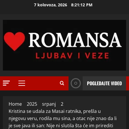
e
Skip
7 kolovoza, 2026
8:21:14 PM
t
2
to
o
content
j
ISPOVEST
O
d
Z
e
E
c
N
e
3
I
n
O
ISPOVEST
i
R
S
j
o
A
i
d
M
i
i
POGLEDAJTE VIDEO
A
4
z
Primary
l
L
l
Menu
a
ISPOVEST
B
a
R
d
A
z
Home
2025
srpanj
2
o
i
N
i
Kristina se udala za Masai ratnika, prešla u
d
j
K
s
njegovu veru, rodila mu sina, a otac nije znao da li
i
e
5
U
a
je sve java ili san: Nije ni slutila šta će im prirediti
l
t
I
m