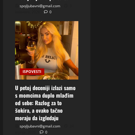
spojljubavni@gmail.com
3
kolovoza, 2026
0
ISPOVESTI
U petoj deceniji izlazi samo
s momcima duplo mlađim
od sebe: Razlog za to
šokira, a ovako tačno
moraju da izgledaju
spojljubavni@gmail.com
24
srpnja, 2026
0