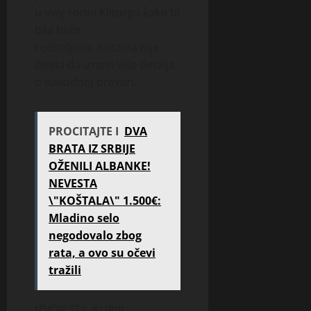
u svoj rodni Klitorps kako bi
bila bliže
roditeljima. Kristina nije
želela da iznosi više detalja
o navodnoj prevari.
PROCITAJTE I
DVA
BRATA IZ SRBIJE
OŽENILI ALBANKE!
NEVESTA
\"KOŠTALA\" 1.500€:
Mladino selo
negodovalo zbog
rata, a ovo su očevi
tražili
IZVOR:STIL.KURIR