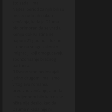
što sada i ima.
Najteži period za njih bili su
meseci odmah nakon
venčanja, kada je Džuma
bio primoran da se vrati u
Keniju dok Kristina ne
napuni 21 godinu i dok ne
stupe na snagu zakoni o
imigraciji koji omogućavaju
sponzorisanje bračnog
partnera.
“Užasno smo nedostajali
jedno drugom. Imali smo
vrtoglavu romansu i
predivno venčanje, a onda
je odjednom bilo kao da se
ništa nije desilo, kao da
Džuma nikada nije ni