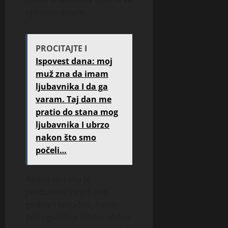
njihovim sinom.
PROCITAJTE I
Ispovest dana: moj
muž zna da imam
ljubavnika I da ga
varam. Taj dan me
pratio do stana mog
ljubavnika I ubrzo
nakon što smo
počeli…
Radna viza mu je
produžena za još dve
godine i konačno, nakon
šestogodišnje borbe, dobio