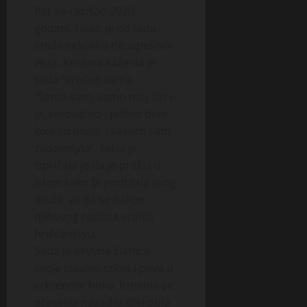
Par se razišao 2020.
godine, i iako je od tada
imala nekoliko neuspešnih
veza, Kristina kaže da je
sada “srećno sama.
“Sama sam, samo moj sin i
ja, verovatno i jedino dete
koje ću imati, i sasvim sam
zadovoljna”, rekla je.
Ispričala je da je prešla u
islam kako bi podržala svog
muža, ali da se nakon
njihovog razlaza vratila
hrišćanstvu.
Sada je aktivna članica
svoje lokalne crkve i peva u
crkvenom horu. Kristina se
preselila nazad iz Blekpula