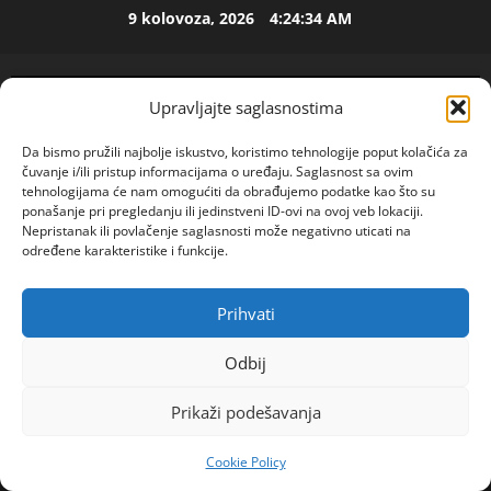
Skip
9 kolovoza, 2026
4:24:34 AM
ISPOVEST
to
M
content
i
l
Upravljajte saglasnostima
i
2
c
Da bismo pružili najbolje iskustvo, koristimo tehnologije poput kolačića za
u
ISPOVEST
čuvanje i/ili pristup informacijama o uređaju. Saglasnost sa ovim
U
i
tehnologijama će nam omogućiti da obrađujemo podatke kao što su
p
z
ponašanje pri pregledanju ili jedinstveni ID-ovi na ovoj veb lokaciji.
Nepristanak ili povlačenje saglasnosti može negativno uticati na
e
B
određene karakteristike i funkcije.
t
i
3
o
j
j
ISPOVEST
e
Prihvati
POGLEDAJTE VIDEO
O
Primary
d
l
Z
e
Menu
j
Odbij
E
c
i
Home
2025
srpanj
9
N
e
4
n
Prikaži podešavanja
Milica (36) iz Subotice traži pravog muškarca koji
I
n
e
O
zna šta znači stabilnost, nežnost i poverenje
ISPOVEST
i
m
Cookie Policy
R
S
j
u