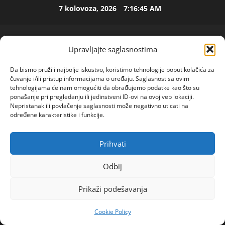
Skip
7 kolovoza, 2026
7:16:46 AM
to
content
ISPOVEST
U
Upravljajte saglasnostima
p
e
Da bismo pružili najbolje iskustvo, koristimo tehnologije poput kolačića za
t
čuvanje i/ili pristup informacijama o uređaju. Saglasnost sa ovim
2
tehnologijama će nam omogućiti da obrađujemo podatke kao što su
o
ponašanje pri pregledanju ili jedinstveni ID-ovi na ovoj veb lokaciji.
j
ISPOVEST
Nepristanak ili povlačenje saglasnosti može negativno uticati na
O
d
određene karakteristike i funkcije.
Z
e
E
c
N
Prihvati
POGLEDAJTE VIDEO
e
3
Primary
I
n
Menu
O
ISPOVEST
Odbij
i
R
S
j
Home
2025
srpanj
14
o
A
i
Prikaži podešavanja
“Napustila sam posao sa 21 kako bih postala
d
M
i
domaćica svom 23 godine starijem mužu: Od tada
i
A
4
z
Cookie Policy
kreće luksuz u mom životu, a intima je bolja nego
l
L
l