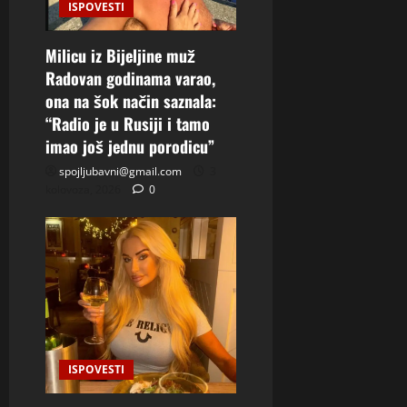
ISPOVESTI
Milicu iz Bijeljine muž
Radovan godinama varao,
ona na šok način saznala:
“Radio je u Rusiji i tamo
imao još jednu porodicu”
spojljubavni@gmail.com
3
kolovoza, 2026
0
ISPOVESTI