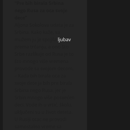
“Pre bih birala Srbina
nego Rusa za oca svoje
dece”
Aljona Sokolova udata je za
Srbina. Kako kaže, sa
mužem ju je spojila
ljubav
prema trčanju, a ono što
Srbe razlikuje od Rusa je to
što mnogo više vremena
provode sa svojom decom.
– Kada bih birala oca za
svoje dete ja bih pre birala
Srbina nego Rusa, jer je
Srbin mnogo više posvećen
deci. Vode ih u vrtić, školu,
uključeni su u život deteta.
U Rusiji otac ne provodi
samostalno vreme sa