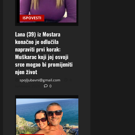
ISPOVESTI
Lana (39) iz Mostara
konačno je odlučila
napraviti prvi korak:
Muškarac koji joj osvoji
srce mogao bi promijeniti
njen život
spojljubavni@gmail.com
8
kolovoza, 2026
0