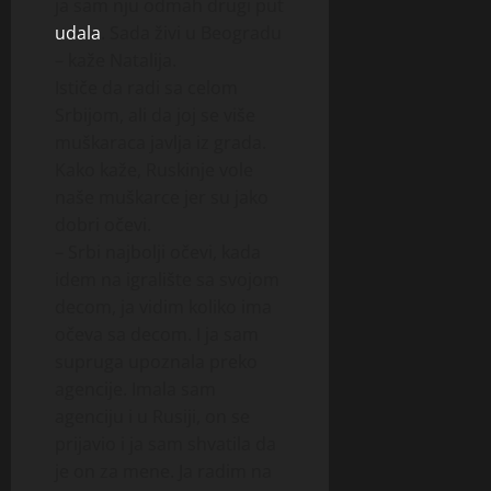
ja sam nju odmah drugi put
udala
. Sada živi u Beogradu
– kaže Natalija.
Ističe da radi sa celom
Srbijom, ali da joj se više
muškaraca javlja iz grada.
Kako kaže, Ruskinje vole
naše muškarce jer su jako
dobri očevi.
– Srbi najbolji očevi, kada
idem na igralište sa svojom
decom, ja vidim koliko ima
očeva sa decom. I ja sam
supruga upoznala preko
agencije. Imala sam
agenciju i u Rusiji, on se
prijavio i ja sam shvatila da
je on za mene. Ja radim na