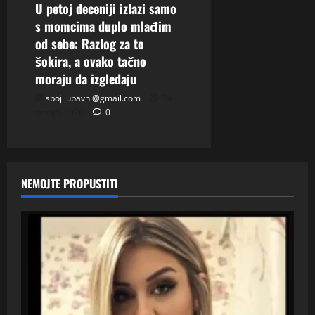
U petoj deceniji izlazi samo
s momcima duplo mlađim
od sebe: Razlog za to
šokira, a ovako tačno
moraju da izgledaju
spojljubavni@gmail.com
24
srpnja, 2026
0
NEMOJTE PROPUSTITI