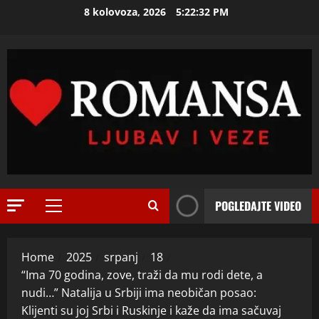
l
Skip
8 kolovoza, 2026
5:22:34 PM
i
2
to
c
content
u
ISPOVEST
U
i
p
z
e
B
t
i
3
o
j
j
ISPOVEST
e
O
d
l
Z
e
j
E
c
i
N
POGLEDAJTE VIDEO
e
4
n
Primary
I
n
e
Menu
O
ISPOVEST
i
m
R
S
j
u
Home
2025
srpanj
18
o
A
i
ž
“Ima 70 godina, zove, traži da mu rodi dete, a
d
M
i
R
nudi…” Natalija u Srbiji ima neobičan posao:
i
A
5
z
a
Klijenti su joj Srbi i Ruskinje i kaže da ima sačuvaj
l
L
l
d