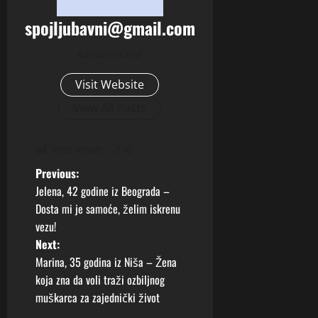
spojljubavni@gmail.com
Administrator
Visit Website
View All Posts
Post Views:
270
P
Previous:
Jelena, 42 godine iz Beograda –
o
Dosta mi je samoće, želim iskrenu
vezu!
s
Next:
t
Marina, 35 godina iz Niša – Žena
koja zna da voli traži ozbiljnog
n
muškarca za zajednički život