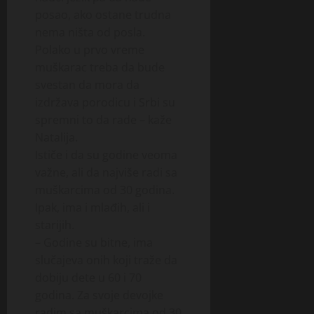
posao, ako ostane trudna
nema ništa od posla.
Polako u prvo vreme
muškarac treba da bude
svestan da mora da
izdržava porodicu i Srbi su
spremni to da rade – kaže
Natalija.
Ističe i da su godine veoma
važne, ali da najviše radi sa
muškarcima od 30 godina.
Ipak, ima i mlađih, ali i
starijih.
– Godine su bitne, ima
slučajeva onih koji traže da
dobiju dete u 60 i 70
godina. Za svoje devojke
radim sa muškarcima od 30