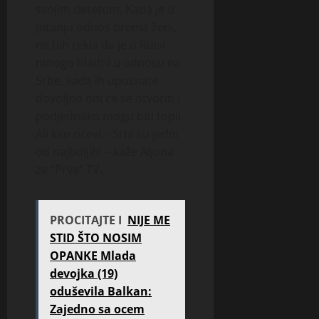
svojim detetom. Kada je u
pitanju odnos prema ženi,
ne bih rekla da je u Ruisi
mnogo hladni u odnosu na
Srbe, kada ih upoznate
dovoljno oni će se otvoriti i
podjednako mogu biti topli.
Ali kao očevi – Srbi su jedni
od najboljih! – kaže Aljona
za “Prva” TV.
PROCITAJTE I
NIJE ME
STID ŠTO NOSIM
OPANKE Mlada
devojka (19)
oduševila Balkan:
Zajedno sa ocem