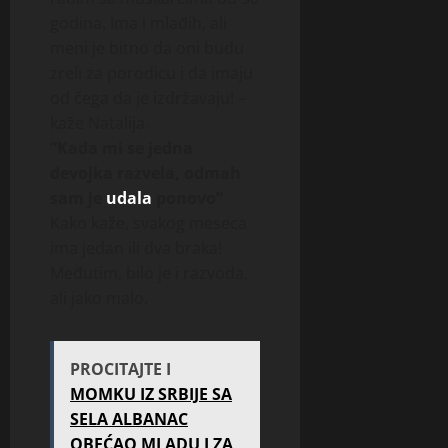
godina. Ima i mlađih, ali
meni je bitno da oni budu
zreli za porodicu i da imaju
od čega da je izdržavaju! –
kaže Natalija.
“Kada mi se jedna
devojka razvela, odmah
sam je
udala
ponovo”
Kako kaže, svakog meseca
ima jedan ili dva braka!
Međutim, bilo je i razvoda,
ali jako malo.
PROCITAJTE I
MOMKU IZ SRBIJE SA
SELA ALBANAC
OBEĆAO MLADU I ZA