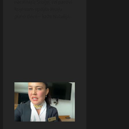
natalitetu Srbije, svi parovi
koje sam spojila imaju
puno dece – kaže Natalija.