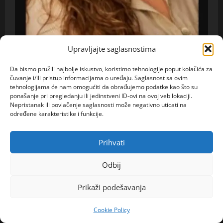
ONA TRAZI NJEGA
Upravljajte saglasnostima
Ilhana (41) iz Kelna traži ozbiljnu vezu: „Želim
Da bismo pružili najbolje iskustvo, koristimo tehnologije poput kolačića za
čuvanje i/ili pristup informacijama o uređaju. Saglasnost sa ovim
upoznati iskrenog muškarca za zajedničku
tehnologijama će nam omogućiti da obrađujemo podatke kao što su
budućnost“Javi mi se!
ponašanje pri pregledanju ili jedinstveni ID-ovi na ovoj veb lokaciji.
Nepristanak ili povlačenje saglasnosti može negativno uticati na
spojljubavni@gmail.com
7 kolovoza, 2026
0
određene karakteristike i funkcije.
Prihvati
Odbij
Prikaži podešavanja
Cookie Policy