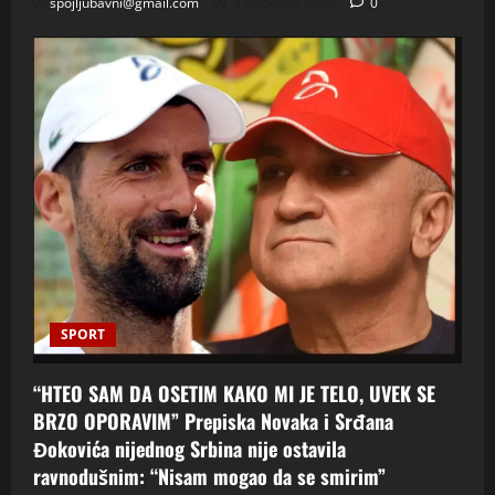
spojljubavni@gmail.com
8 kolovoza, 2026
0
SPORT
“HTEO SAM DA OSETIM KAKO MI JE TELO, UVEK SE
BRZO OPORAVIM” Prepiska Novaka i Srđana
Đokovića nijednog Srbina nije ostavila
ravnodušnim: “Nisam mogao da se smirim”