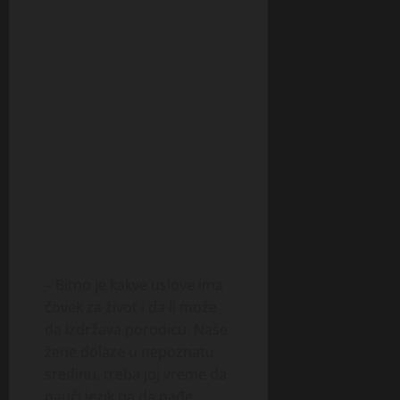
– Bitno je kakve uslove ima
čovek za život i da li može
da izdržava porodicu. Naše
žene dolaze u nepoznatu
sredinu, treba joj vreme da
nauči jezik pa da nađe