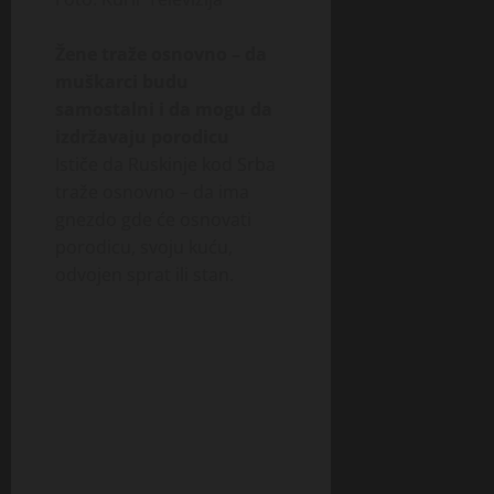
Žene traže osnovno – da
muškarci budu
samostalni i da mogu da
izdržavaju porodicu
Ističe da Ruskinje kod Srba
traže osnovno – da ima
gnezdo gde će osnovati
porodicu, svoju kuću,
odvojen sprat ili stan.