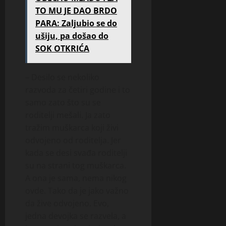
TO MU JE DAO BRDO
PARA: Zaljubio se do
ušiju, pa došao do
SOK OTKRIĆA
– Desilo se nekoliko
razvoda za četiri godine i to
samo zato što su se
roditelji mešali. Ja zato
tražim muškarca koji živi
odvojeno od roditelja. Jer
kada se desi svađa roditelji
su na strani tog muškarca.
A ona je sama, nema nikog
ovde. Tako da je jako važno
da žive odvojeno. Evo,
jedna devojka se razvela, a