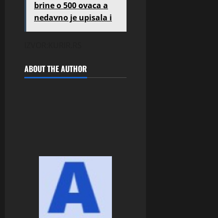
brine o 500 ovaca a
nedavno je upisala i
IZVOR:KURIR.RS
ABOUT THE AUTHOR