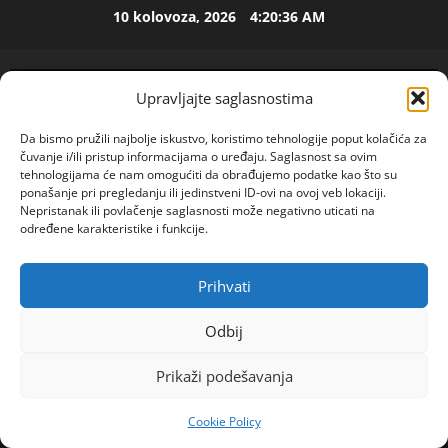
Skip
10 kolovoza, 2026
4:20:36 AM
to
ISPOVEST
content
M
i
Upravljajte saglasnostima
l
i
2
Da bismo pružili najbolje iskustvo, koristimo tehnologije poput kolačića za
c
čuvanje i/ili pristup informacijama o uređaju. Saglasnost sa ovim
u
ISPOVEST
tehnologijama će nam omogućiti da obrađujemo podatke kao što su
U
ponašanje pri pregledanju ili jedinstveni ID-ovi na ovoj veb lokaciji.
i
Nepristanak ili povlačenje saglasnosti može negativno uticati na
p
z
određene karakteristike i funkcije.
e
B
t
i
3
o
j
Prihvati
POGLEDAJTE VIDEO
Primary
j
ISPOVEST
e
Menu
O
d
l
Odbij
Z
e
j
Home
2025
srpanj
21
E
c
i
Prikaži podešavanja
JEDVA SAM ČEKALA DA MUŽ ZAHRČE DA SPAVAM
N
e
4
n
SA SVEKROM:Ispovest ŽENE O OPASNIM NOČNIM
I
n
e
Cookie Policy
O
AVANTURAMA
ISPOVEST
i
m