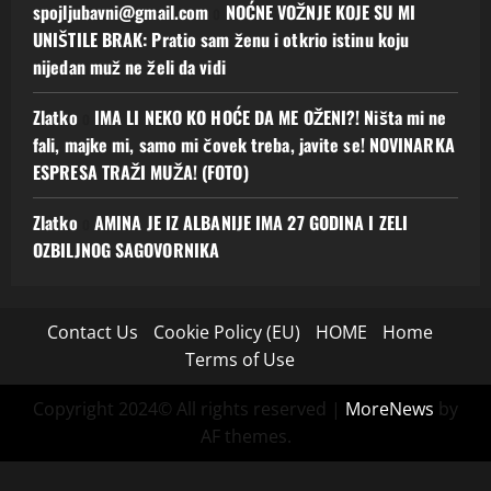
spojljubavni@gmail.com
o
NOĆNE VOŽNJE KOJE SU MI
UNIŠTILE BRAK: Pratio sam ženu i otkrio istinu koju
nijedan muž ne želi da vidi
Zlatko
o
IMA LI NEKO KO HOĆE DA ME OŽENI?! Ništa mi ne
fali, majke mi, samo mi čovek treba, javite se! NOVINARKA
ESPRESA TRAŽI MUŽA! (FOTO)
Zlatko
o
AMINA JE IZ ALBANIJE IMA 27 GODINA I ZELI
OZBILJNOG SAGOVORNIKA
Contact Us
Cookie Policy (EU)
HOME
Home
Terms of Use
Copyright 2024© All rights reserved
|
MoreNews
by
AF themes.