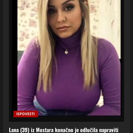
e
kolovoza,
0
2026
22
0
srpnja,
2026
0
ISPOVESTI
Lana (39) iz Mostara konačno je odlučila napraviti