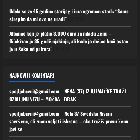
Udala se za 45 godina starijeg i ima ogroman strah: “Samo
strepim da mi ovo ne uradi”
(52.153)
Albanac koji je platio 3.000 eura za mlađu ženu –
Očekivao je 35-godišnjakinju, ali kada je došao kući ostao
je u šoku od prizora!
(35.485)
NAJNOVIJI KOMENTARI
spojljubavni@gmail.com
o
NENA (37) IZ NJEMAČKE TRAŽI
OZBILJNU VEZU – MOŽDA I BRAK
spojljubavni@gmail.com
o
Nela 37 Swedska Nisam
savršena, ali znam voljeti iskreno – ako tražiš pravu ženu,
javi se