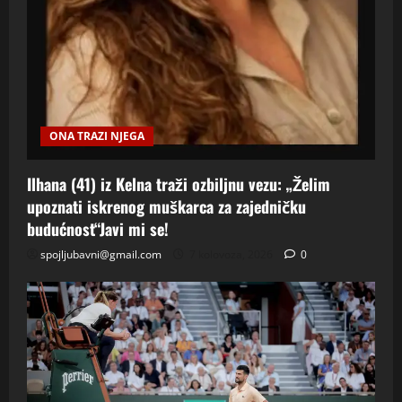
ONA TRAZI NJEGA
Ilhana (41) iz Kelna traži ozbiljnu vezu: „Želim
upoznati iskrenog muškarca za zajedničku
budućnost“Javi mi se!
spojljubavni@gmail.com
7 kolovoza, 2026
0