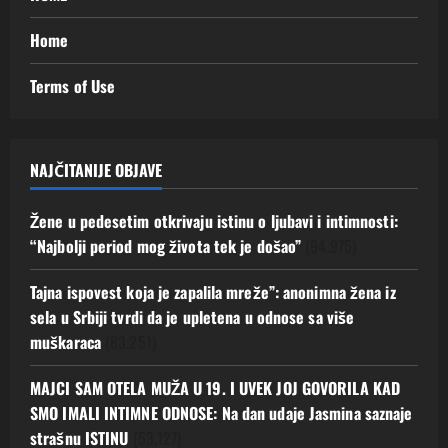
Home
Terms of Use
NAJČITANIJE OBJAVE
Žene u pedesetim otkrivaju istinu o ljubavi i intimnosti:
“Najbolji period mog života tek je došao”
(94.975)
Tajna ispovest koja je zapalila mreže”: anonimna žena iz
sela u Srbiji tvrdi da je upletena u odnose sa više
muškaraca
(83.251)
MAJCI SAM OTELA MUŽA U 19. I UVEK JOJ GOVORILA KAD
SMO IMALI INTIMNE ODNOSE: Na dan udaje Jasmina saznaje
strašnu ISTINU
(53.127)