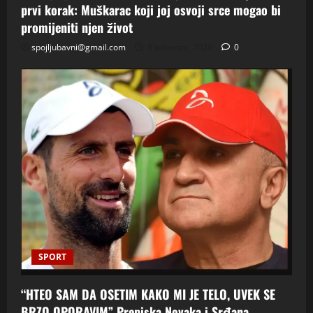
prvi korak: Muškarac koji joj osvoji srce mogao bi
promijeniti njen život
spojljubavni@gmail.com
8 kolovoza, 2026
0
SPORT
“HTEO SAM DA OSETIM KAKO MI JE TELO, UVEK SE
BRZO OPORAVIM” Prepiska Novaka i Srđana