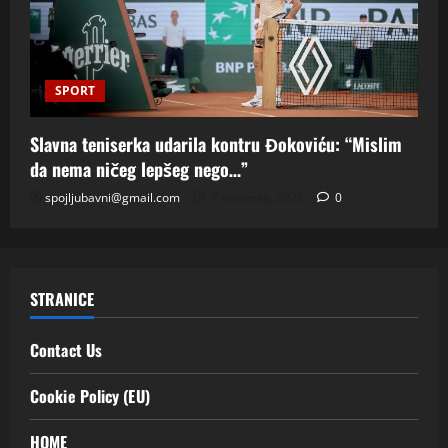
SPORT
Slavna teniserka udarila kontru Đokoviću: “Mislim
da nema ničeg lepšeg nego…”
spojljubavni@gmail.com
7 kolovoza, 2026
0
STRANICE
Contact Us
Cookie Policy (EU)
HOME