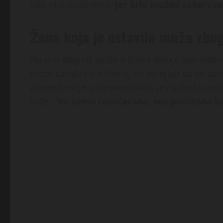
više nije imao mira.
Jer Srbi možda zaborave 
Žena koja je ostavila muža zbo
Na prvi pogled, priča o Jeleni deluje kao jeda
prepričavaju na kafama, ne verujući da se zaista
zabeležena je u ispovesti koju je na Reditu po
kaže,
“ne samo razočarana, već ponižena 