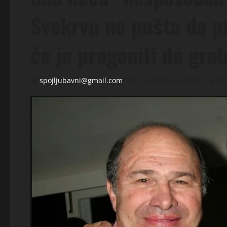
Svekrvu ne pušta da pri
će je progoniti do gro
spojljubavni@gmail.com
25 listopada, 2025
8 mi