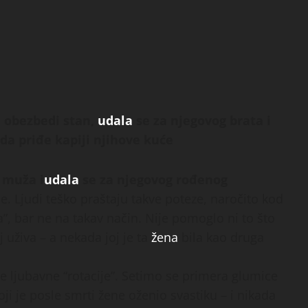
j obezbedi stan,
udala
se za njegovog brata i
i da priđe kapiji njihove kuće
 muža i
udala
se za njegovog rođenog
. Ljudi teško praštaju takve poteze, naročito kod
ra”, bar ne na takav način. Nije pomoglo ni to što
j uživa – a nekada joj je ta
žena
bila kao druga
e ljubavne “rotacije”. Setimo se primera glumice
oji je posle smrti žene oženio svastiku – i nikada