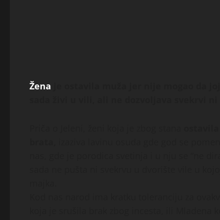
Žena
je ostavila muža jer nije mogao da jo
sada živi u vili, ali ne dozvoljava svekrvi n
Priča o Jeleni, ženi koja je zbog stana
ostavila
brata,
izaziva lavinu osuda gde god se pomene
nas, gde je porodica svetinja i u nju se “ne di
sada ne pušta ni svekrvu u dvorište vile u kojo
majka.
Kod nas narod ima kratku toleranciju za ovakv
koja je srušila brak zbog incesta, ili Mladena k