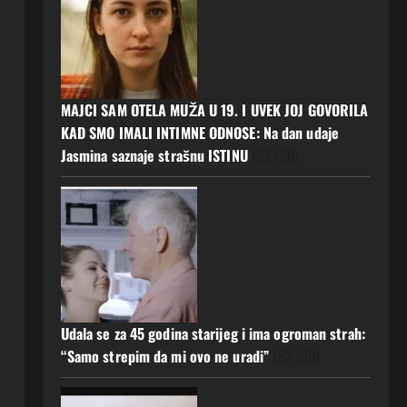
MAJCI SAM OTELA MUŽA U 19. I UVEK JOJ GOVORILA
KAD SMO IMALI INTIMNE ODNOSE: Na dan udaje
Jasmina saznaje strašnu ISTINU
(53.126)
Udala se za 45 godina starijeg i ima ogroman strah:
“Samo strepim da mi ovo ne uradi”
(52.150)