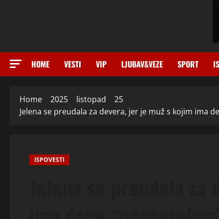
HOME
VESTI
VIP
LJUBAV&VEZE
SPORT
I
Home
2025
listopad
25
Jelena se preudala za devera, jer je muž s kojim ima d
ISPOVESTI
Jelena se preudala za 
ima decu “nesposoban”