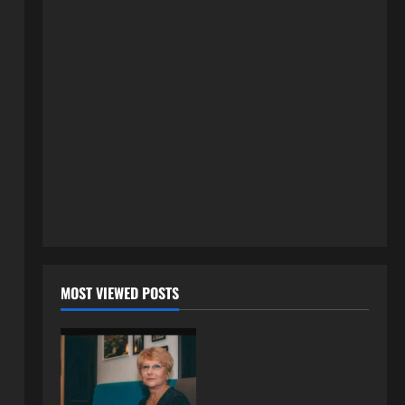
tačno moraju da izgledaju
2
24 srpnja, 2026
0
ISPOVESTI
OZENIO SAM ALBANKU I PRVU
BRACNU NOC LEGLI SMO U
KREVET A ONDA SE DESILO….
3
22 srpnja, 2026
0
ISPOVESTI
Rodila dijete drugom muškarcu,
a muž ništa nije posumnjao:
Njena ispovijest izazvala je burne
reakcije
4
22 srpnja, 2026
0
ISPOVESTI
MOST VIEWED POSTS
Rodila dijete drugom muškarcu,
a muž ništa nije posumnjao:
Njena ispovijest izazvala je burne
reakcije
5
20 srpnja, 2026
0