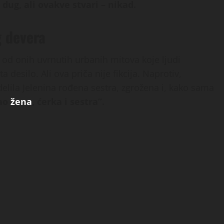
dug, ali ovakve stvari – nikad.
g devera
n od onih uvrnutih urbanih mitova koje ljudi
 desilo. Ali ova priča nije fikcija. Naprotiv,
delila Jelenina rođena sestra, zgrožena i, kako sama
kao
žena
, ćerka i sestra”.