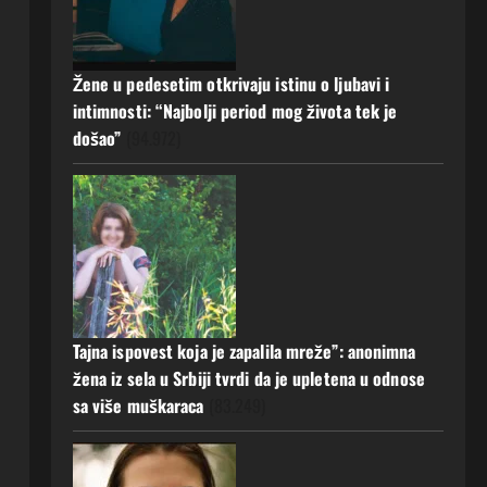
Žene u pedesetim otkrivaju istinu o ljubavi i
intimnosti: “Najbolji period mog života tek je
došao”
(94.972)
Tajna ispovest koja je zapalila mreže”: anonimna
žena iz sela u Srbiji tvrdi da je upletena u odnose
sa više muškaraca
(83.249)