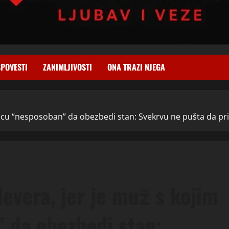
SPOVESTI
ZANIMLJIVOSTI
ONA TRAZI NJEGA
ecu “nesposoban” da obezbedi stan: Svekrvu ne pušta da priđe
devera, jer je muž s kojim
 da obezbedi stan: