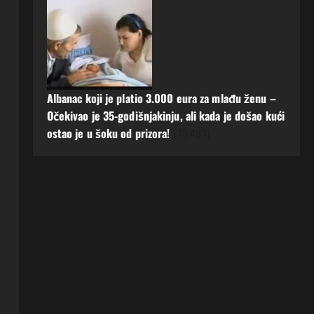
Albanac koji je platio 3.000 eura za mlađu ženu –
Očekivao je 35-godišnjakinju, ali kada je došao kući
ostao je u šoku od prizora!
(35.483)