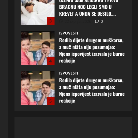
Rodila dijete drugom muškarcu,
a muž ništa nije posumnjao:
Njena ispovijest izazvala je burne
reakcije
4
22 srpnja, 2026
0
ISPOVESTI
Rodila dijete drugom muškarcu,
a muž ništa nije posumnjao:
Njena ispovijest izazvala je burne
reakcije
5
20 srpnja, 2026
0
ISPOVESTI
Milicu iz Bijeljine muž Radovan
godinama varao, ona na šok
način saznala: “Radio je u Rusiji i
tamo imao još jednu porodicu”
1
3 kolovoza, 2026
0
ISPOVESTI
U petoj deceniji izlazi samo s
momcima duplo mlađim od sebe:
Razlog za to šokira, a ovako