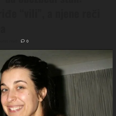
đe “vili”, a njene reči
ba
nutes read
0