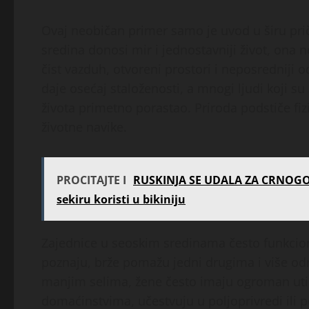
Ovaj neobičan primer samo je uvod u širu prič
sredina donosi mir i jednostavniji život, ona n
čist vazduh, otvoreni prostori i neposredniji
daje osećaj staloženosti, a mnogi ljudi koji su 
života primetno porastao. Priroda podstiče fiz
životne navike.
PROCITAJTE I
RUSKINJA SE UDALA ZA CRNOGORC
sekiru koristi u bikiniju
Zajednice u seoskim sredinama često funkcioni
poznaju, brže pomažu jedni drugima i više od
manjim selima, žene često imaju ogroman utic
domaćinstvima, učestvuju u poljoprivredi ili