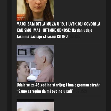
MAJCI SAM OTELA MUŽA U 19. I UVEK JOJ GOVORILA
KAD SMO IMALI INTIMNE ODNOSE: Na dan udaje
Jasmina saznaje strašnu ISTINU
(53.126)
Udala se za 45 godina starijeg i ima ogroman strah:
“Samo strepim da mi ovo ne uradi”
(52.152)