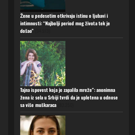
a muž ništa nije posumnjao:
Njena ispovijest izazvala je burne
Žene u pedesetim otkrivaju istinu o ljubavi i
reakcije
5
intimnosti: “Najbolji period mog života tek je
20 srpnja, 2026
0
došao”
(94.973)
Tajna ispovest koja je zapalila mreže”: anonimna
žena iz sela u Srbiji tvrdi da je upletena u odnose
sa više muškaraca
(83.250)