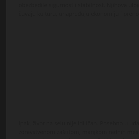
obezbedile sigurnost i stabilnost. Njihova ulo
čuvaju kulturu, unapređuju ekonomiju i pren
Ipak, život na selu nije idiličan. Posebno u ud
zdravstvenom zaštitom, manjkom radnih mest