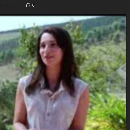
inutes read
0