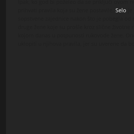
Ipak, ko god bi poželeo da se priključi ovo
prihvati pravila koja su žene postavile.
Selo
je
sopstvene zajednice nakon što je pobegla od 
druge žene koje su prošle kroz slične životne 
kojom danas u potpunosti rukovode žene. One 
uklopiti u njihova pravila, jer su uverene da bo