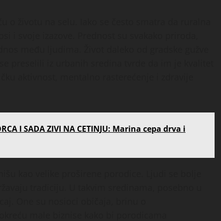
u o životu na selu. Iako se često smatra da ruralna
osi i svoje izazove. Prednost su svakako priroda,
 odnos među ljudima. Život daleko od gradske gužve
se preselili iz urbanih sredina tvrde da im je kvalitet
ičku aktivnost, mentalno rasterećenje i zdravije
A I SADA ZIVI NA CETINJU: Marina cepa drva i
šu kao velike proširene porodice. Ljudi se bolje
ržavaju tradiciju. U takvim sredinama, posebno u
aj. One su nosioci običaja, brinu o
 pokreću male biznise kako bi porodicama