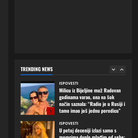
ISPOVESTI
Rodila dijete drugom muškarcu,
a muž ništa nije posumnjao:
Njena ispovijest izazvala je burne
reakcije
5
20 srpnja, 2026
0
ISPOVESTI
Milicu iz Bijeljine muž Radovan
godinama varao, ona na šok
način saznala: “Radio je u Rusiji i
TRENDING NEWS
tamo imao još jednu porodicu”
1
3 kolovoza, 2026
0
ISPOVESTI
U petoj deceniji izlazi samo s
momcima duplo mlađim od sebe:
Razlog za to šokira, a ovako
tačno moraju da izgledaju
2
24 srpnja, 2026
0
ISPOVESTI
OZENIO SAM ALBANKU I PRVU
BRACNU NOC LEGLI SMO U