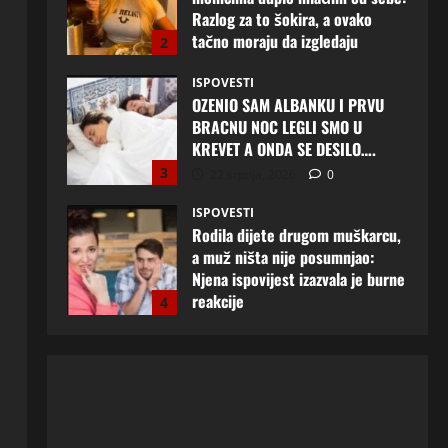
KREVET A ONDA SE DESILO….
3
22 srpnja, 2026
0
ISPOVESTI
Rodila dijete drugom muškarcu,
a muž ništa nije posumnjao:
Njena ispovijest izazvala je burne
reakcije
4
22 srpnja, 2026
0
ISPOVESTI
Rodila dijete drugom muškarcu,
a muž ništa nije posumnjao:
Njena ispovijest izazvala je burne
reakcije
5
20 srpnja, 2026
0
ISPOVESTI
Milicu iz Bijeljine muž Radovan
godinama varao, ona na šok
način saznala: “Radio je u Rusiji i
tamo imao još jednu porodicu”
1