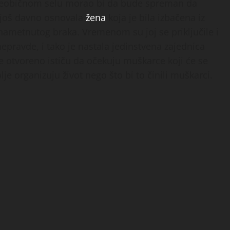
m neobičnom selu morao bi da bude spreman da
 još davno osnovala
žena
koja je bila izbačena iz
nametnutog braka. Vremenom su joj se priključile i
nepravde, i tako je nastala jedinstvena zajednica
otvoreno ističu da očekuju muškarce koji će se
lje organizuju život nego što bi to činili muškarci.