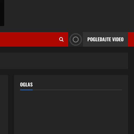
ISPOVESTI
U petoj deceniji izlazi samo s
momcima duplo mlađim od sebe:
POGLEDAJTE VIDEO
Razlog za to šokira, a ovako
tačno moraju da izgledaju
2
24 srpnja, 2026
0
ISPOVESTI
OZENIO SAM ALBANKU I PRVU
BRACNU NOC LEGLI SMO U
KREVET A ONDA SE DESILO….
OGLAS
3
22 srpnja, 2026
0
ISPOVESTI
Rodila dijete drugom muškarcu,
a muž ništa nije posumnjao:
Njena ispovijest izazvala je burne
reakcije
4
22 srpnja, 2026
0