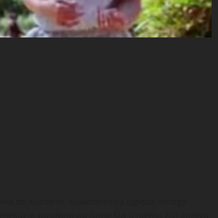
oiva do Kordeiro, svakodnevica izgleda mnogo
o mesto je posebno po tome što u njemu živi gotovo