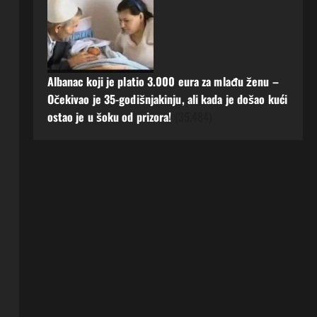
Albanac koji je platio 3.000 eura za mlađu ženu –
Očekivao je 35-godišnjakinju, ali kada je došao kući
ostao je u šoku od prizora!
(35.484)