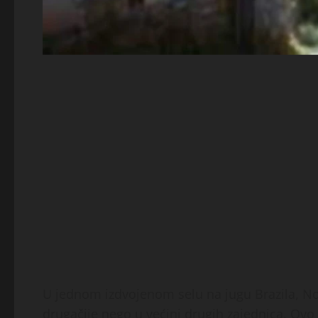
U jednom izdvojenom selu na jugu Brazila, N
drugačije nego u većini drugih zajednica. Ov