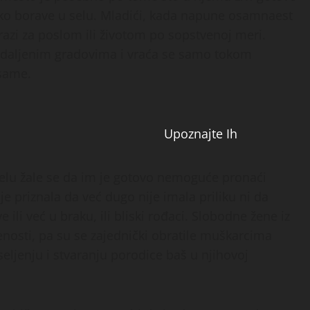
etko borave u selu. Mladići, kada napune osamnaest
razi za poslom ili životom po sopstvenoj meri.
 udaljenim gradovima i vraća se samo tokom
 same.
Upoznajte Ih
elu žale se da im je gotovo nemoguće pronaći
e priznala da već dugo nije imala priliku ni da
 ili već u braku, ili bliski rođaci. Slobodne žene iz
nosti, pa su se zajednički obratile muškarcima
seljenju i stvaranju porodice baš u njihovoj