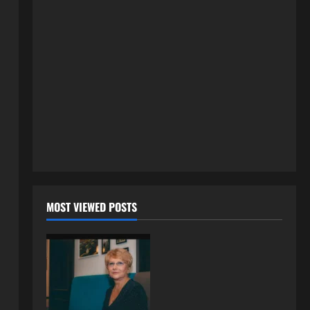
3 kolovoza, 2026
0
ISPOVESTI
U petoj deceniji izlazi samo s
momcima duplo mlađim od sebe:
Razlog za to šokira, a ovako
tačno moraju da izgledaju
2
24 srpnja, 2026
0
ISPOVESTI
OZENIO SAM ALBANKU I PRVU
BRACNU NOC LEGLI SMO U
KREVET A ONDA SE DESILO….
3
22 srpnja, 2026
0
ISPOVESTI
MOST VIEWED POSTS
Rodila dijete drugom muškarcu,
a muž ništa nije posumnjao:
Njena ispovijest izazvala je burne
reakcije
4
22 srpnja, 2026
0
ISPOVESTI
Rodila dijete drugom muškarcu,