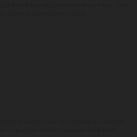
ga je daleko šira od jednostavne brige o kući – one
ose znanje budućim generacijama.
aljenim krajevima, ljudi se suočavaju sa slabijom
a i migracijom mladih u gradove. Žene često