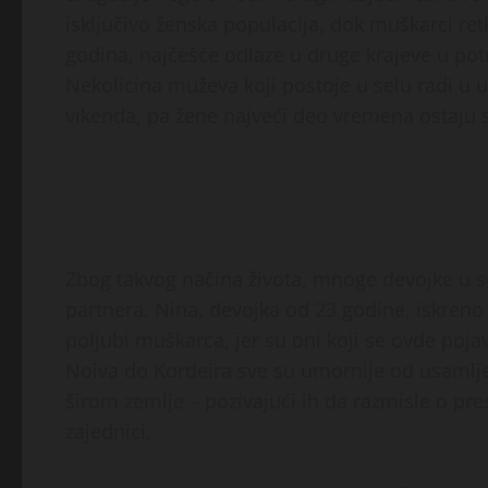
isključivo ženska populacija, dok muškarci r
godina, najčešće odlaze u druge krajeve u pot
Nekolicina muževa koji postoje u selu radi u
vikenda, pa žene najveći deo vremena ostaju
Zbog takvog načina života, mnoge devojke u s
partnera. Nina, devojka od 23 godine, iskreno j
poljubi muškarca, jer su oni koji se ovde pojave
Noiva do Kordeira sve su umornije od usamlje
širom zemlje – pozivajući ih da razmisle o pre
zajednici.