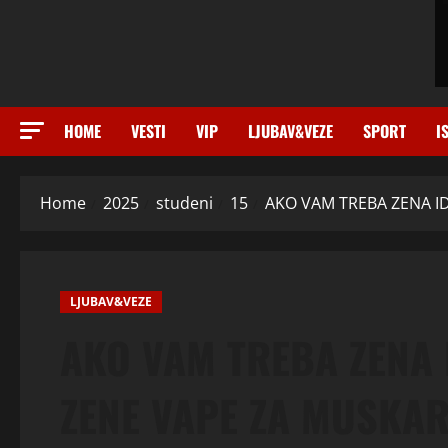
HOME
VESTI
VIP
LJUBAV&VEZE
SPORT
I
Home
2025
studeni
15
AKO VAM TREBA ZENA I
LJUBAV&VEZE
AKO VAM TREBA ZENA 
ZENE VAPE ZA MUSKA