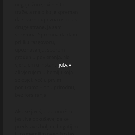
negdje žure, svi nešto
traže, a malo ko je spreman
da stvarno upozna osobu s
druge strane. Ja sam
spremna. Spremna da dam
priliku razgovoru,
upoznavanju, sporom
građenju povjerenja. Ne
vjerujem u instant
ljubav
,
ali vjerujem u hemiju koja
se osjeti već u prvim
porukama – onu prirodnu,
bez forsiranja.
Ako se javiš, budi ono što
jesi. Ne pokušavaj da se
predstaviš boljim, bogatijim
ili pametnijim nego što jesi.