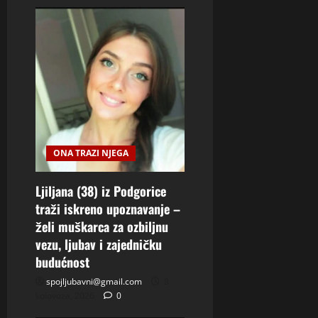
ONA TRAZI NJEGA
Ljiljana (38) iz Podgorice
traži iskreno upoznavanje –
želi muškarca za ozbiljnu
vezu, ljubav i zajedničku
budućnost
spojljubavni@gmail.com
8
kolovoza, 2026
0