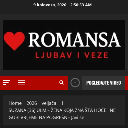
Skip
9 kolovoza, 2026
2:50:55 AM
ISPOVEST
to
M
content
i
l
i
2
c
u
ISPOVEST
U
i
p
z
e
B
t
i
3
o
j
j
ISPOVEST
e
POGLEDAJTE VIDEO
O
Primary
d
l
Z
e
Menu
j
E
c
i
Home
2026
veljača
1
N
e
4
n
SUZANA (36) ULM – ŽENA KOJA ZNA ŠTA HOĆE I NE
I
n
e
O
GUBI VRIJEME NA POGREŠNE Javi se
ISPOVEST
i
m
R
S
j
u