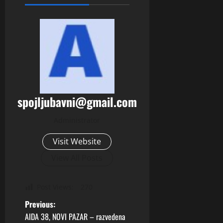
spojljubavni@gmail.com
Administrator
Visit Website
View All Posts
Post Views:
270
P
Previous:
AIDA 38, NOVI PAZAR – razvedena