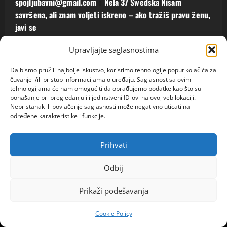
spojljubavni@gmail.com
o
Nela 37 Swedska Nisam
savršena, ali znam voljeti iskreno – ako tražiš pravu ženu,
javi se
Upravljajte saglasnostima
spojljubavni@gmail.com
o
NOĆNE VOŽNJE KOJE SU MI
UNIŠTILE BRAK: Pratio sam ženu i otkrio istinu koju
Da bismo pružili najbolje iskustvo, koristimo tehnologije poput kolačića za
nijedan muž ne želi da vidi
čuvanje i/ili pristup informacijama o uređaju. Saglasnost sa ovim
tehnologijama će nam omogućiti da obrađujemo podatke kao što su
ponašanje pri pregledanju ili jedinstveni ID-ovi na ovoj veb lokaciji.
Zlatko
o
IMA LI NEKO KO HOĆE DA ME OŽENI?! Ništa mi ne
Nepristanak ili povlačenje saglasnosti može negativno uticati na
fali, majke mi, samo mi čovek treba, javite se! NOVINARKA
određene karakteristike i funkcije.
ESPRESA TRAŽI MUŽA! (FOTO)
Prihvati
Zlatko
o
AMINA JE IZ ALBANIJE IMA 27 GODINA I ZELI
OZBILJNOG SAGOVORNIKA
Odbij
Prikaži podešavanja
Contact Us
Cookie Policy (EU)
HOME
Home
Terms of Use
Cookie Policy