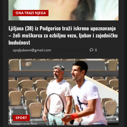
ONA TRAZI NJEGA
Ljiljana (38) iz Podgorice traži iskreno upoznavanje
– želi muškarca za ozbiljnu vezu, ljubav i zajedničku
budućnost
spojljubavni@gmail.com
8 kolovoza, 2026
0
SPORT