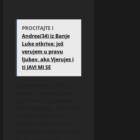
PROCITAJTE I
Andrea(34) iz Banje
Luke otkriva: još
verujem u pravu
ljubav, ako Vjerujes i
ti JAVI MI SE
Druženje koje tražim nije
prazno dopisivanje koje
traje dan-dva pa nestane
bez objašnjenja. Ako nemaš
vremena, interesa ili
ozbiljnu namjeru da se
upoznamo – bolje nemoj ni
pisati. To govorim