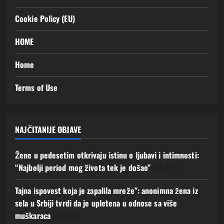
Cookie Policy (EU)
HOME
Home
Terms of Use
NAJČITANIJE OBJAVE
Žene u pedesetim otkrivaju istinu o ljubavi i intimnosti:
“Najbolji period mog života tek je došao”
(94.976)
Tajna ispovest koja je zapalila mreže”: anonimna žena iz
sela u Srbiji tvrdi da je upletena u odnose sa više
muškaraca
(83.252)