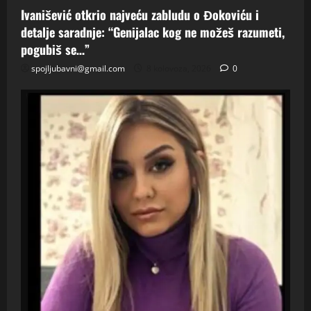
Ivanišević otkrio najveću zabludu o Đokoviću i
detalje saradnje: “Genijalac kog ne možeš razumeti,
pogubiš se…”
spojljubavni@gmail.com
8 kolovoza, 2026
0