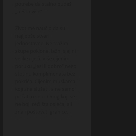
potrebe da stalno budeš
„nešto više“.
Život me naučio da su
najljepše stvari
jednostavne. Ne tražim
skupe poklone, lažni sjaj ni
velike riječi. Više cijenim
poruku „jesi li dobro“ nego
stotinu komplimenata bez
pokrića. Cijenim muškarca
koji zna slušati, a ne samo
pričati o sebi. Onog koji se
ne boji reći šta osjeća, ali
zna i poštovati granice.