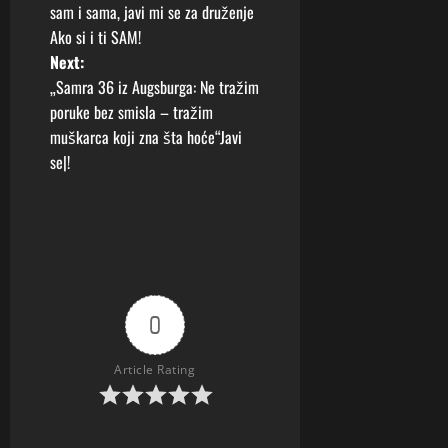
o
sam i sama, javi mi se za druženje
Ako si i ti SAM!
s
Next:
t
„Samra 36 iz Augsburga: Ne tražim
poruke bez smisla – tražim
n
muškarca koji zna šta hoće“Javi
se|!
a
v
i
g
0
a
Article Rating
t
i