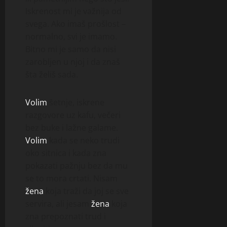
Iskrenost mi je važnija od
svega. Ako imaš prošlost –
normalno, svi je imamo.
Bitno mi je samo da nisi
zarobljen u njoj i da znaš
šta želiš sada.
Volim
šetnje, iskrene
razgovore uz kafu, večeri
bez buke i lažne galame.
Volim
kada se neko trudi
oko sitnica i kada zna
pokazati pažnju bez da mu
se to mora crtati. Nisam
žena
koja traži da joj se sve
servira, ali jesam
žena
koja
zna prepoznati trud i