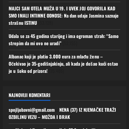
MAJCI SAM OTELA MUŽA U 19. I UVEK JOJ GOVORILA KAD
SMO IMALI INTIMNE ODNOSE: Na dan udaje Jasmina saznaje
strašnu ISTINU
(53.128)
Udala se za 45 godina starijeg i ima ogroman strah: “Samo
strepim da mi ovo ne uradi”
(52.155)
Albanac koji je platio 3.000 eura za mlađu ženu –
Očekivao je 35-godišnjakinju, ali kada je došao kući ostao
je u šoku od prizora!
(35.486)
NAJNOVIJI KOMENTARI
spojljubavni@gmail.com
o
NENA (37) IZ NJEMAČKE TRAŽI
OZBILJNU VEZU – MOŽDA I BRAK