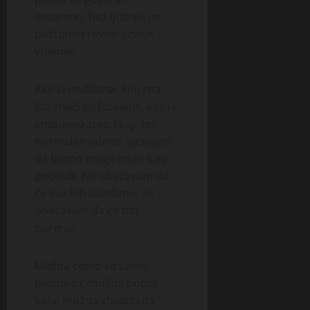
otvoreno, bez ljutnje, jer
poštujem i svoje i tvoje
vrijeme.
Ako si muškarac koji zna
šta znači poštovanje, koji je
emotivno zreo i koji želi
normalan odnos, vjerujem
da bismo mogli imati lijep
početak. Ne obećavam da
će sve biti savršeno, ali
obećavam da će biti
iskreno.
Možda ćemo se samo
nasmijati, možda popiti
kafu, možda shvatiti da