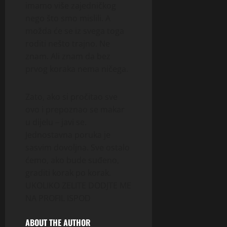
imamo više zajedničkog
nego što smo mislili. A
možda će se iz svega toga
roditi nešto trajno. Ne
znam. Ali znam da bez
prvog koraka nema ničega.
Zato, ako si pročitao sve
ovo i prepoznao se makar
u dijelu – javi se.
Jednostavna poruka je
sasvim dovoljna. Sve ostalo
ćemo, ako bude suđeno,
graditi korak po korak.
UKOLIKO ZELITE DODJTE ME
NA PROFIL ISPOD
ABOUT THE AUTHOR