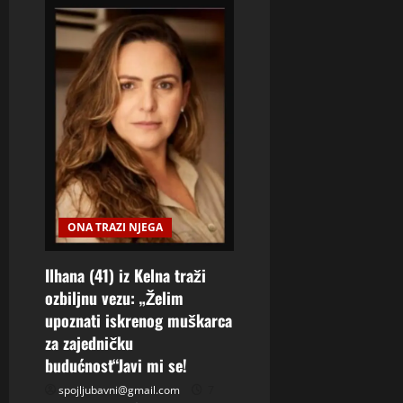
ONA TRAZI NJEGA
Ilhana (41) iz Kelna traži
ozbiljnu vezu: „Želim
upoznati iskrenog muškarca
za zajedničku
budućnost“Javi mi se!
spojljubavni@gmail.com
7