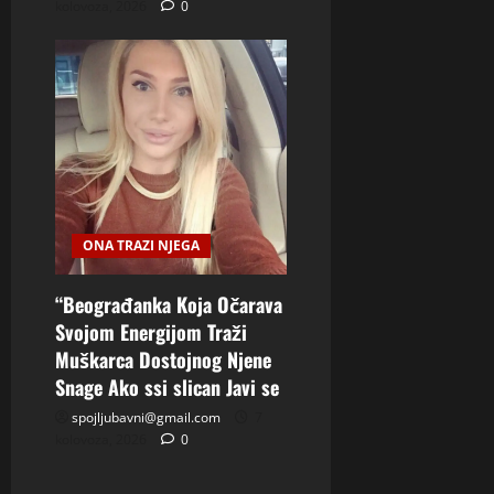
kolovoza, 2026
0
ONA TRAZI NJEGA
“Beograđanka Koja Očarava
Svojom Energijom Traži
Muškarca Dostojnog Njene
Snage Ako ssi slican Javi se
spojljubavni@gmail.com
7
kolovoza, 2026
0