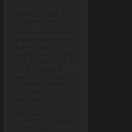
”
2026
24
i
srpnja,
j
0
2026
Ne obećavam bajke, ali
3
e
kolovoza,
obećavam iskrenost.
0
2026
22
Ne očekujem savršenstvo,
0
srpnja,
jer ni sama nisam savršena.
2026
Imam svoje mane, svoje
0
dane kad sam umorna, kad
mi se ne priča mnogo i kad
mi prija samo dobra kafa i
tišina. Ali isto tako imam i
dane kad sam nasmijana,
puna energije i želje za
lijepim razgovorom.
Smatram da je prava
bliskost upravo u tome – da
te neko prihvati i kad si tiha
i kad si raspoložena, bez