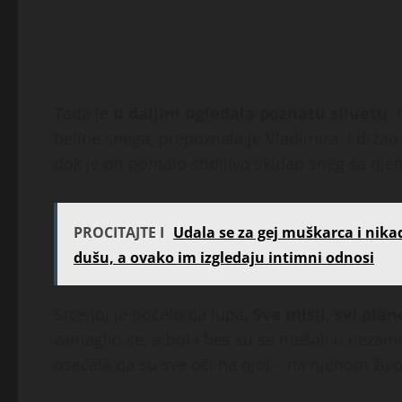
Tada je
u daljini ugledala poznatu siluetu
.
beline snega, prepoznala je Vladimira. I drža
dok je on pomalo stidljivo skidao sneg sa nje
PROCITAJTE I
Udala se za gej muškarca i nikad
dušu, a ovako im izgledaju intimni odnosi
Srce joj je počelo da lupa
. Sve misli, svi pla
zamaglio se, a bol i bes su se mešali u nezami
osećala da su sve oči na njoj – na njenom živ