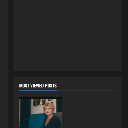
momcima duplo mlađim od sebe:
Razlog za to šokira, a ovako
tačno moraju da izgledaju
2
24 srpnja, 2026
0
ISPOVESTI
OZENIO SAM ALBANKU I PRVU
BRACNU NOC LEGLI SMO U
KREVET A ONDA SE DESILO….
3
22 srpnja, 2026
0
ISPOVESTI
Rodila dijete drugom muškarcu,
a muž ništa nije posumnjao:
Njena ispovijest izazvala je burne
MOST VIEWED POSTS
reakcije
4
22 srpnja, 2026
0
ISPOVESTI
Rodila dijete drugom muškarcu,
a muž ništa nije posumnjao:
Njena ispovijest izazvala je burne
reakcije
5