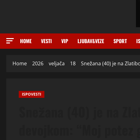
HOME
VESTI
VIP
LJUBAV&VEZE
SPORT
I
Home
2026
veljača
18
Snežana (40) je na Zlatib
ISPOVESTI
Snežana (40) je na Zla
devojkom: “Moj potez g