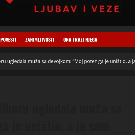
SPOVESTI
ZANIMLJIVOSTI
ONA TRAZI NJEGA
oru ugledala muža sa devojkom: “Moj potez ga je uništio, a j
tiboru ugledala muža sa
a je uništio, a ja sam