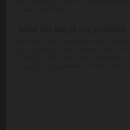
čak prijalo što ga neće biti. Osećala je kako
makar nekoliko dana.
Jedan dan koji je sve promenio
Bilo je treće jutro njihovog zimovanja. Snežana
čaja, posmatrajući belinu planine i decu koja s
smeštajući skije u torbu, dok su Snežanine mis
nesuglasice, neizgovorene reči i tišine koje su 