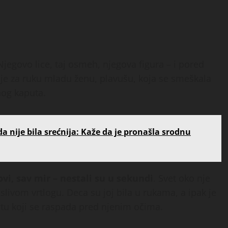
 Njegovo lice, taj osmeh, njegova figura – i pored
o je za ruku mladu ženu, plavušu, koja se smeškala
nog kaputa.
a nije bila srećnija: Kaže da je pronašla srodnu
novi, sav mir – nestali su u sekundi
. Svet oko nje
slivom vrtlogu. Deca su joj bila u rukama, a ipak je
otu koji se raspada pred njenim očima.