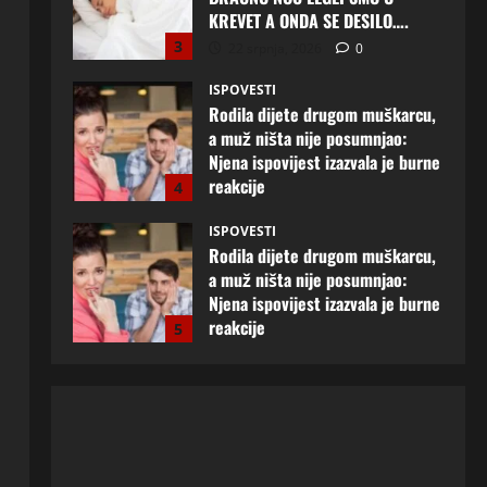
ISPOVESTI
Rodila dijete drugom muškarcu,
a muž ništa nije posumnjao:
Njena ispovijest izazvala je burne
reakcije
4
22 srpnja, 2026
0
ISPOVESTI
Rodila dijete drugom muškarcu,
a muž ništa nije posumnjao:
Njena ispovijest izazvala je burne
reakcije
5
20 srpnja, 2026
0
ISPOVESTI
Milicu iz Bijeljine muž Radovan
godinama varao, ona na šok
način saznala: “Radio je u Rusiji i
tamo imao još jednu porodicu”
1
3 kolovoza, 2026
0
ISPOVESTI
U petoj deceniji izlazi samo s