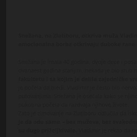
Snežana, na Zlatiboru, otkriva muža Vladi
emocionalna borba otkrivaju duboke rane 
Snežana je imala 40 godina, dvoje dece i posao
dvanaest godina starijim, nekada je bio stub 
fakultetu i sa kojim je delila zajedničke v
je počela da bledi. Vladimir je često bio ner
putovanjima. Snežana je osećala kako se njiho
pukotina počela da razdvaja njihove živote.
Zato je zimovanje na Zlatiboru odlučila da isko
je da odu same – bez muževa, bez svakodne
su dugo priželjkivale
. Vladimir je rekao da 