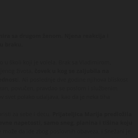
mira sa drugom ženom. Njena reakcija i
u braku.
 u školi koji je volela. Brak sa Vladimirom,
njenog života,
čovek u kog se zaljubila na
rednost
i. Ali poslednje dve godine njihova bliskost
vozan, povučen, pravdao se poslom i službenim
v svet polako udaljava, kao da je neka tiha
risti za sebe i decu.
Prijateljica Marija predložila
vne napetosti, samo sneg, planina i tišina koju
ne može da ide zbog poslovnih obaveza, i Snežani je