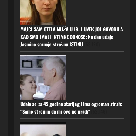
MAJCI SAM OTELA MUŽA U 19. I UVEK JOJ GOVORILA
KAD SMO IMALI INTIMNE ODNOSE: Na dan udaje
Jasmina saznaje strašnu ISTINU
(53.120)
Udala se za 45 godina starijeg i ima ogroman strah:
“Samo strepim da mi ovo ne uradi”
(52.146)