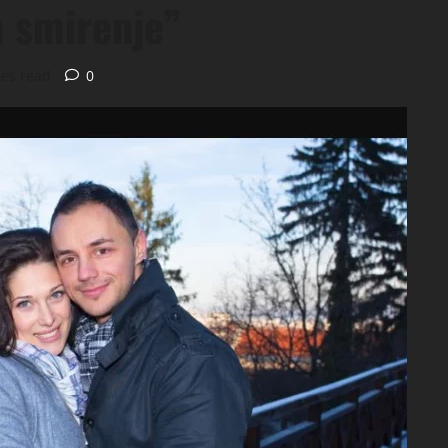
a smirenje”
es read
0