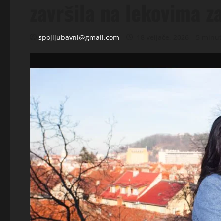
završila na lekovima z
spojljubavni@gmail.com
18 veljače, 2026
5 minut