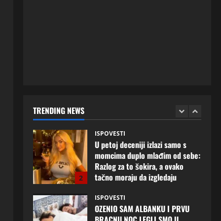
Njena ispovijest izazvala je burne
reakcije
5
20 srpnja, 2026
0
ISPOVESTI
Milicu iz Bijeljine muž Radovan
godinama varao, ona na šok
način saznala: “Radio je u Rusiji i
tamo imao još jednu porodicu”
1
3 kolovoza, 2026
0
ISPOVESTI
TRENDING NEWS
U petoj deceniji izlazi samo s
momcima duplo mlađim od sebe:
Razlog za to šokira, a ovako
tačno moraju da izgledaju
2
24 srpnja, 2026
0
ISPOVESTI
OZENIO SAM ALBANKU I PRVU
BRACNU NOC LEGLI SMO U
KREVET A ONDA SE DESILO….
3
22 srpnja, 2026
0