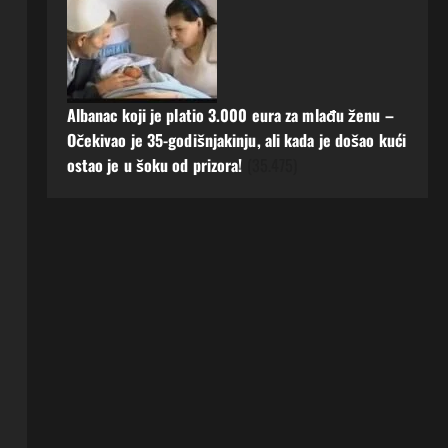
Albanac koji je platio 3.000 eura za mlađu ženu –
Očekivao je 35-godišnjakinju, ali kada je došao kući
ostao je u šoku od prizora!
(35.475)