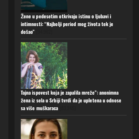
20 srpnja, 2026
0
Žene u pedesetim otkrivaju istinu o ljubavi i
intimnosti: “Najbolji period mog života tek je
došao”
(94.962)
Tajna ispovest koja je zapalila mreže”: anonimna
žena iz sela u Srbiji tvrdi da je upletena u odnose
sa više muškaraca
(83.245)