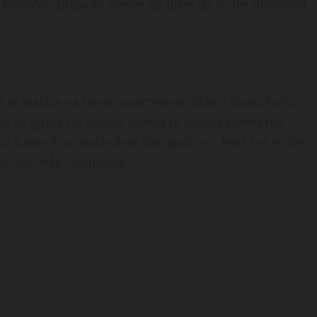
 joj konačno pripada vreme da diše, da bude slobodna
 je stajala na terasi apartmana, držeći toplu šolju
u se igrala na snegu. Marija je stajala pored nje,
li lutale kroz poslednje dve godine – kroz sve male
ih sve više udaljavale.