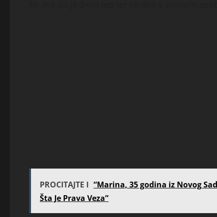
ko zna da je život lep jer se deli s pravom os
PROCITAJTE I
“Marina, 35 godina iz Novog Sa
Šta Je Prava Veza”