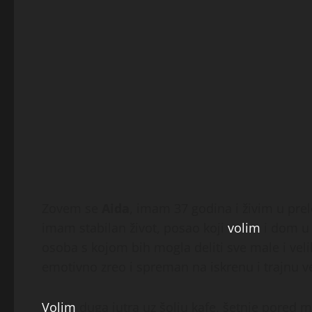
Zovem se
Aida
, imam 37 godina i živim u pr
imam stabilan život, posao koji
volim
i dom u 
osoba s kojom bih mogla deliti sve male i velik
emotivno zreo i spreman na iskrenu i trajnu v
Volim
duga jutra uz šolju kafe, šetnje pored m