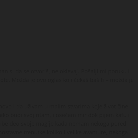
man si da se otvoriš, ne oklevaj. Pošalji mi poruku i
ote. Možda je ovo oglas koji čekaš baš ti – možda je
novo i da uživam u malim stvarima koje život čine
lako budi svoj ritam, i osećam mir dok pijem kafu i
ri gube deo svoje magije kada nemam nekoga pored
nostavne trenutke koliko i velike avanture, nekoga