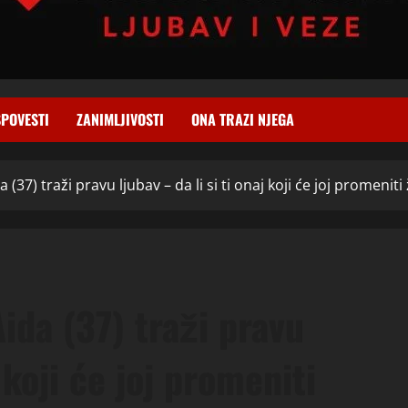
SPOVESTI
ZANIMLJIVOSTI
ONA TRAZI NJEGA
7) traži pravu ljubav – da li si ti onaj koji će joj promeniti ž
da (37) traži pravu
j koji će joj promeniti