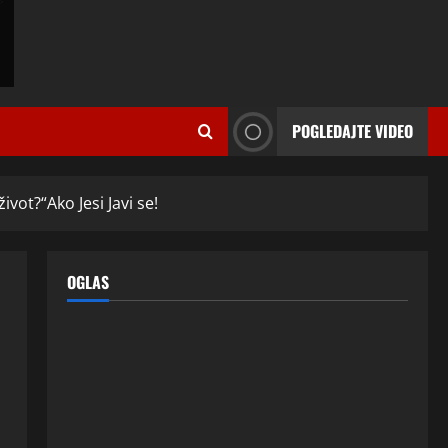
Razlog za to šokira, a ovako
tačno moraju da izgledaju
2
24 srpnja, 2026
0
ISPOVESTI
OZENIO SAM ALBANKU I PRVU
BRACNU NOC LEGLI SMO U
POGLEDAJTE VIDEO
KREVET A ONDA SE DESILO….
3
22 srpnja, 2026
0
ISPOVESTI
ivot?“Ako Jesi Javi se!
Rodila dijete drugom muškarcu,
a muž ništa nije posumnjao:
Njena ispovijest izazvala je burne
OGLAS
reakcije
4
22 srpnja, 2026
0
ISPOVESTI
Rodila dijete drugom muškarcu,
a muž ništa nije posumnjao:
Njena ispovijest izazvala je burne
reakcije
5
20 srpnja, 2026
0