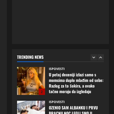
ISPOVESTI
Milicu iz Bijeljine muž Radovan
godinama varao, ona na šok
način saznala: “Radio je u Rusiji i
tamo imao još jednu porodicu”
1
3 kolovoza, 2026
0
ISPOVESTI
U petoj deceniji izlazi samo s
momcima duplo mlađim od sebe:
Razlog za to šokira, a ovako
TRENDING NEWS
tačno moraju da izgledaju
2
24 srpnja, 2026
0
ISPOVESTI
OZENIO SAM ALBANKU I PRVU
BRACNU NOC LEGLI SMO U
KREVET A ONDA SE DESILO….
3
22 srpnja, 2026
0
ISPOVESTI
Rodila dijete drugom muškarcu,
a muž ništa nije posumnjao: