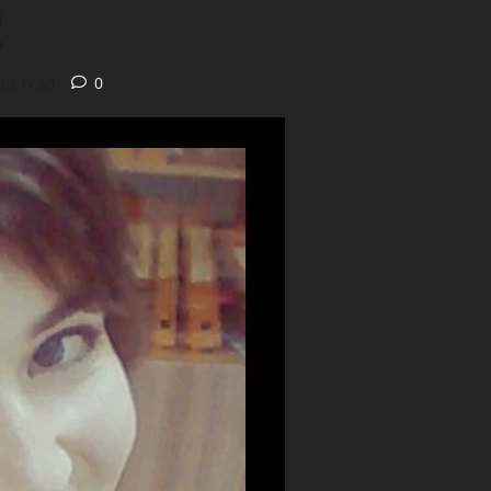
!
es read
0