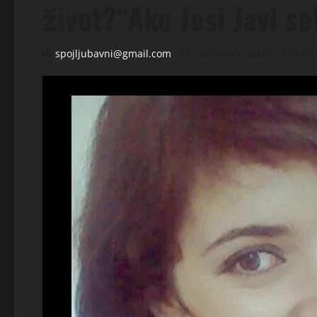
život?“Ako Jesi Javi se
spojljubavni@gmail.com
22 veljače, 2026
5 minut