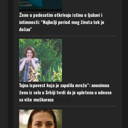
Žene u pedesetim otkrivaju istinu o ljubavi i
intimnosti: “Najbolji period mog života tek je
došao”
(94.973)
Tajna ispovest koja je zapalila mreže”: anonimna
žena iz sela u Srbiji tvrdi da je upletena u odnose
sa više muškaraca
(83.249)