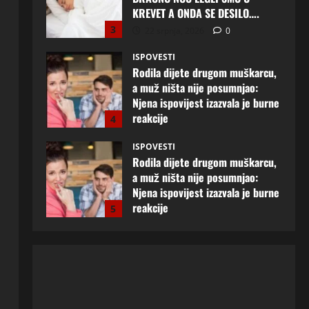
Njena ispovijest izazvala je burne
reakcije
4
22 srpnja, 2026
0
ISPOVESTI
Rodila dijete drugom muškarcu,
a muž ništa nije posumnjao:
Njena ispovijest izazvala je burne
reakcije
5
20 srpnja, 2026
0
ISPOVESTI
Milicu iz Bijeljine muž Radovan
godinama varao, ona na šok
način saznala: “Radio je u Rusiji i
tamo imao još jednu porodicu”
1
3 kolovoza, 2026
0
ISPOVESTI
U petoj deceniji izlazi samo s
momcima duplo mlađim od sebe:
Razlog za to šokira, a ovako
tačno moraju da izgledaju
2