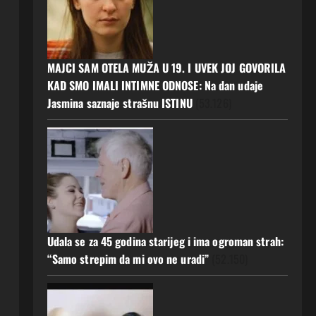
MAJCI SAM OTELA MUŽA U 19. I UVEK JOJ GOVORILA
KAD SMO IMALI INTIMNE ODNOSE: Na dan udaje
Jasmina saznaje strašnu ISTINU
(53.126)
Udala se za 45 godina starijeg i ima ogroman strah:
“Samo strepim da mi ovo ne uradi”
(52.150)