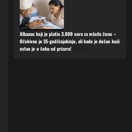
Albanac koji je platio 3.000 eura za mlađu ženu –
Očekivao je 35-godišnjakinju, ali kada je došao kući
ostao je u šoku od prizora!
(35.483)