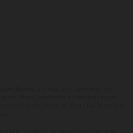
elepom
Malmu
. Već dugo sam usamljena, iako
kojem uživam, osećam da mi nedostaje prava
e radosti života. Tražim muškarca koji je ozbiljan,
ezu.
ora ili kroz parkove, spontana putovanja i male