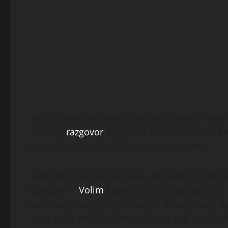
Ako si avanturističkog duha, voliš život i spre
započni
razgovor
koji može promeniti naše živ
ovo početak nečega što će trajati zauvek.
Svaki dan za mene je prilika da naučim nešto 
posebnim.
Volim
jutarnju tišinu kada grad po
planiram dan. Ali, iskreno, sve te lepe stva
sebe da ih deli. Tražim muškarca koji ceni jed