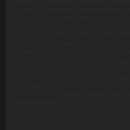
avanture koje život čine zanimljivim. U slob
druženje s prijateljima. Ali najviše od svega,
osećati da smo istinski povezani.
Ne tražim savršenog muškarca – tražim nekoga k
poštovanje u vezi. Ako si ti čovek koji voli da 
svakom trenutku, možda baš ti čitaš ovaj ogla
Želim vezu u kojoj će oba partnera rasti zajedn
sigurnosti. Ako si spreman za ozbiljnu vezu i 
toplinu, javi mi se. Zajedno možemo otkriti št
stvarno dopunjuju.