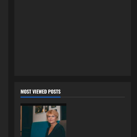
24 srpnja, 2026
0
ISPOVESTI
OZENIO SAM ALBANKU I PRVU
BRACNU NOC LEGLI SMO U
KREVET A ONDA SE DESILO….
3
22 srpnja, 2026
0
ISPOVESTI
Rodila dijete drugom muškarcu,
a muž ništa nije posumnjao:
Njena ispovijest izazvala je burne
reakcije
4
22 srpnja, 2026
0
ISPOVESTI
MOST VIEWED POSTS
Rodila dijete drugom muškarcu,
a muž ništa nije posumnjao:
Njena ispovijest izazvala je burne
reakcije
5
20 srpnja, 2026
0