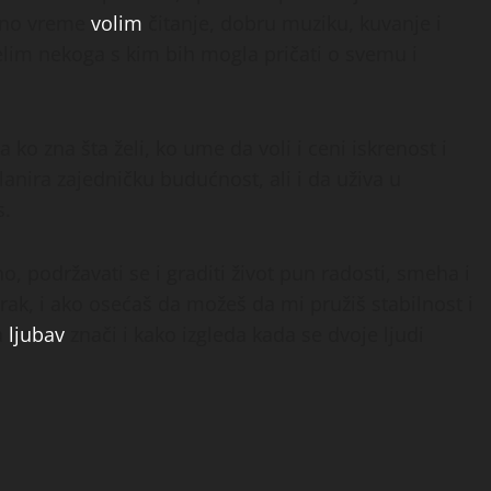
odno vreme
volim
čitanje, dobru muziku, kuvanje i
 želim nekoga s kim bih mogla pričati o svemu i
o zna šta želi, ko ume da voli i ceni iskrenost i
planira zajedničku budućnost, ali i da uživa u
s.
o, podržavati se i graditi život pun radosti, smeha i
brak, i ako osećaš da možeš da mi pružiš stabilnost i
a
ljubav
znači i kako izgleda kada se dvoje ljudi