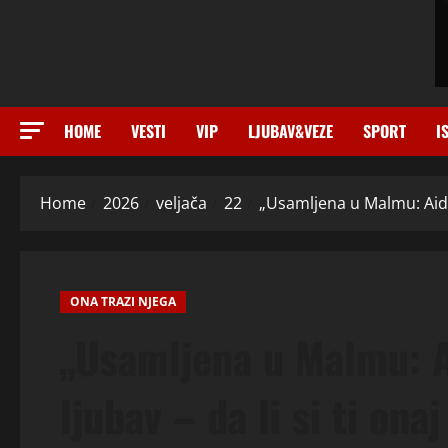
HOME
VESTI
VIP
LJUBAV&VEZE
SPORT
I
Home
2026
veljača
22
„Usamljena u Malmu: Aida (3
ONA TRAZI NJEGA
„Usamljena u Malmu: Ai
ljubav – da li si ti ona