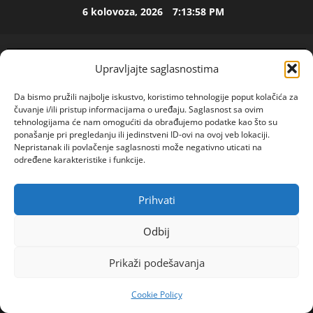
Skip
6 kolovoza, 2026
7:13:59 PM
ISPOVEST
to
U
content
p
e
Upravljajte saglasnostima
t
2
o
Da bismo pružili najbolje iskustvo, koristimo tehnologije poput kolačića za
j
ISPOVEST
čuvanje i/ili pristup informacijama o uređaju. Saglasnost sa ovim
O
d
tehnologijama će nam omogućiti da obrađujemo podatke kao što su
Z
e
ponašanje pri pregledanju ili jedinstveni ID-ovi na ovoj veb lokaciji.
Nepristanak ili povlačenje saglasnosti može negativno uticati na
E
c
određene karakteristike i funkcije.
N
e
3
I
n
O
ISPOVEST
i
Prihvati
POGLEDAJTE VIDEO
R
Primary
S
j
o
A
Menu
i
Odbij
d
M
i
Home
2026
ožujak
19
i
A
4
z
Prikaži podešavanja
Novak Đoković uložio milione u novi biznis:
l
L
l
a
Amerikanka otkrila kako je počela saradnja
ISPOVEST
B
a
Cookie Policy
R
d
A
z