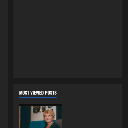
tamo imao još jednu porodicu”
1
3 kolovoza, 2026
0
ISPOVESTI
U petoj deceniji izlazi samo s
momcima duplo mlađim od sebe:
Razlog za to šokira, a ovako
tačno moraju da izgledaju
2
24 srpnja, 2026
0
ISPOVESTI
OZENIO SAM ALBANKU I PRVU
BRACNU NOC LEGLI SMO U
KREVET A ONDA SE DESILO….
3
22 srpnja, 2026
0
ISPOVESTI
MOST VIEWED POSTS
Rodila dijete drugom muškarcu,
a muž ništa nije posumnjao:
Njena ispovijest izazvala je burne
reakcije
4
22 srpnja, 2026
0
ISPOVESTI