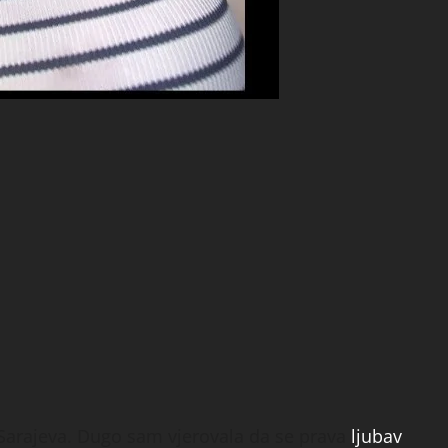
Sarajeva. Dugo sam vjerovala da se prava
ljubav