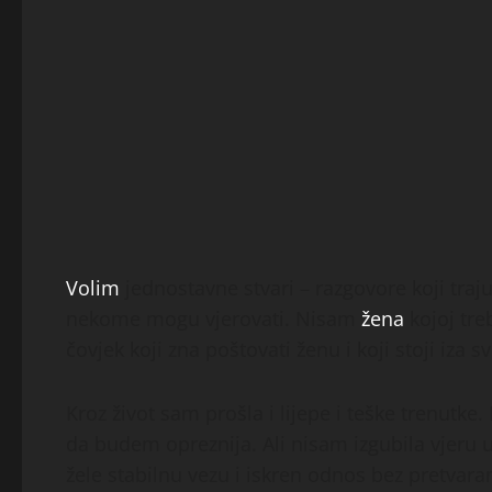
Volim
jednostavne stvari – razgovore koji traju
nekome mogu vjerovati. Nisam
žena
kojoj tre
čovjek koji zna poštovati ženu i koji stoji iza svo
Kroz život sam prošla i lijepe i teške trenutke
da budem opreznija. Ali nisam izgubila vjeru 
žele stabilnu vezu i iskren odnos bez pretvara