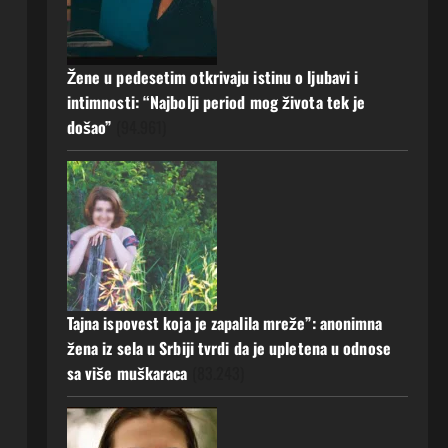
Rodila dijete drugom muškarcu,
a muž ništa nije posumnjao:
Njena ispovijest izazvala je burne
Žene u pedesetim otkrivaju istinu o ljubavi i
reakcije
5
intimnosti: “Najbolji period mog života tek je
20 srpnja, 2026
0
došao”
(94.961)
Tajna ispovest koja je zapalila mreže”: anonimna
žena iz sela u Srbiji tvrdi da je upletena u odnose
sa više muškaraca
(83.243)