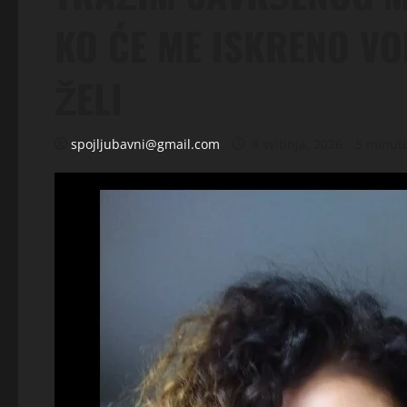
KO ĆE ME ISKRENO VO
ŽELI
spojljubavni@gmail.com
8 svibnja, 2026
5 minut