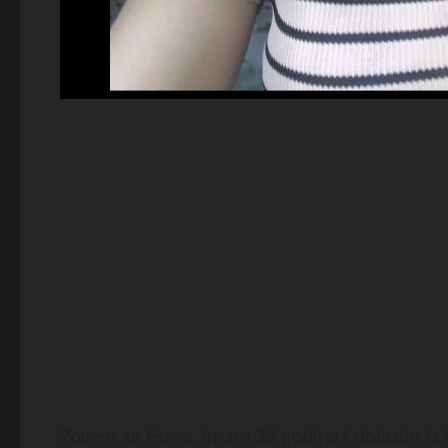
Zovem se Esma, imam 35 godina i dolazim iz 