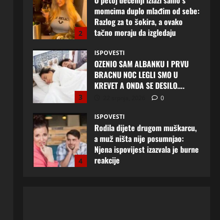
OZENIO SAM ALBANKU I PRVU
BRACNU NOC LEGLI SMO U
KREVET A ONDA SE DESILO….
3
22 srpnja, 2026
0
ISPOVESTI
Rodila dijete drugom muškarcu,
a muž ništa nije posumnjao:
Njena ispovijest izazvala je burne
reakcije
4
22 srpnja, 2026
0
ISPOVESTI
Rodila dijete drugom muškarcu,
a muž ništa nije posumnjao:
Njena ispovijest izazvala je burne
reakcije
5
20 srpnja, 2026
0
ISPOVESTI
Milicu iz Bijeljine muž Radovan
godinama varao, ona na šok
način saznala: “Radio je u Rusiji i