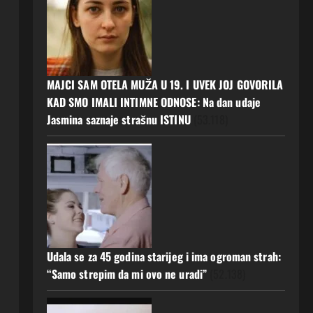
MAJCI SAM OTELA MUŽA U 19. I UVEK JOJ GOVORILA
KAD SMO IMALI INTIMNE ODNOSE: Na dan udaje
Jasmina saznaje strašnu ISTINU
(53.118)
Udala se za 45 godina starijeg i ima ogroman strah:
“Samo strepim da mi ovo ne uradi”
(52.138)