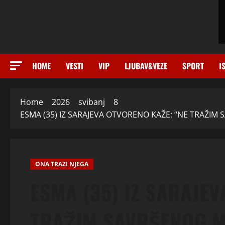
HOME
VESTI
VIP
LJUBAV&VEZE
SPORT
I
Home
2026
svibanj
8
ESMA (35) IZ SARAJEVA OTVORENO KAŽE: “NE TRAŽIM
ONA TRAZI NJEGA
ESMA (35) IZ SARAJE
TRAŽIM SAVRŠENOG M