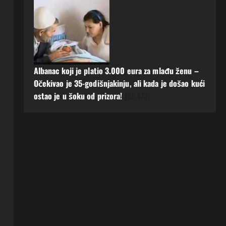
Albanac koji je platio 3.000 eura za mlađu ženu –
Očekivao je 35-godišnjakinju, ali kada je došao kući
ostao je u šoku od prizora!
(35.473)