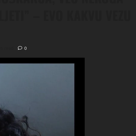
LJETI” – EVO KAKVU VEZU
es read
0