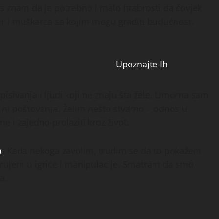
s znam da je potrebno i malo hrabrosti da čovjek
 mir i muškarca sa kojim mogu graditi budućnost.
Upoznajte Ih
sivanja i ljudi koji ne znaju šta žele. Umorna sam
ni poštovanja. Želim nešto stvarno – odnos u
 i zajedno prolaziti kroz život.
a
. Kada nekoga zavolim, trudim se da to pokažem
jerujem u igrice i manipulacije. Smatram da smo
a.