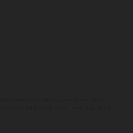
an i spreman za ozbiljnu vezu. Ne moraš biti
 da znaš šta želiš. Godine nisu presudne koliko