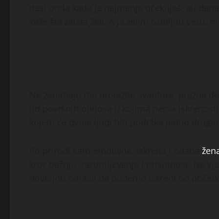
desi onda kada je najmanje očekuješ, ali dana
kaže šta zaista želi. A ja želim ozbiljnu vezu,
Ne zanimaju me prolazne avanture, prazna dopi
od površnih odnosa u kojima nema iskrenosti 
kojem će dvoje ljudi biti podrška jedno drugome
Po prirodi sam emotivna, iskrena i odana
žen
kroz pažnju, razumijevanje i prisutnost. Ne v
dovoljno odrasli da budemo iskreni od početk