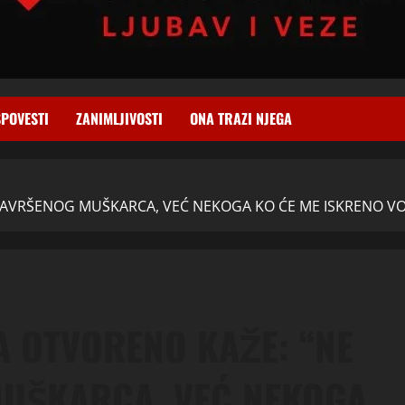
SPOVESTI
ZANIMLJIVOSTI
ONA TRAZI NJEGA
 SAVRŠENOG MUŠKARCA, VEĆ NEKOGA KO ĆE ME ISKRENO VOL
VA OTVORENO KAŽE: “NE
UŠKARCA, VEĆ NEKOGA