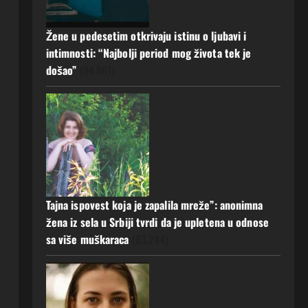
a muž ništa nije posumnjao:
Njena ispovijest izazvala je burne
Žene u pedesetim otkrivaju istinu o ljubavi i
reakcije
5
intimnosti: “Najbolji period mog života tek je
20 srpnja, 2026
0
došao”
(94.961)
Tajna ispovest koja je zapalila mreže”: anonimna
žena iz sela u Srbiji tvrdi da je upletena u odnose
sa više muškaraca
(83.244)