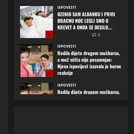
KREVET A ONDA SE DESILO….
3
22 srpnja, 2026
0
ISPOVESTI
Rodila dijete drugom muškarcu,
a muž ništa nije posumnjao:
Njena ispovijest izazvala je burne
reakcije
4
22 srpnja, 2026
0
ISPOVESTI
Rodila dijete drugom muškarcu,
a muž ništa nije posumnjao:
Njena ispovijest izazvala je burne
reakcije
5
20 srpnja, 2026
0
ISPOVESTI
Milicu iz Bijeljine muž Radovan
godinama varao, ona na šok
način saznala: “Radio je u Rusiji i
tamo imao još jednu porodicu”
1