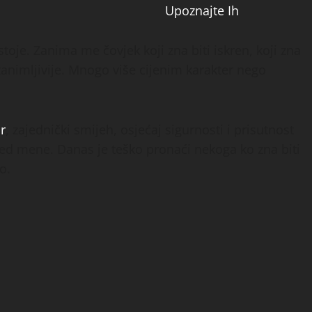
Upoznajte Ih
je. Zanima me čovjek koji zna biti iskren, koji zna
o zanimljivije. Mnogo više cijenim karakter nego
r
, zajednički smijeh, osjećaj sigurnosti i prisutnost
ored mene. Danas je teško pronaći nekoga ko zna biti
o.