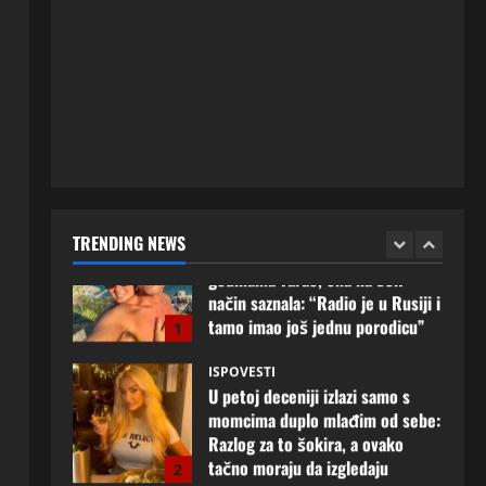
ISPOVESTI
Rodila dijete drugom muškarcu,
a muž ništa nije posumnjao:
Njena ispovijest izazvala je burne
reakcije
5
20 srpnja, 2026
0
ISPOVESTI
Milicu iz Bijeljine muž Radovan
godinama varao, ona na šok
način saznala: “Radio je u Rusiji i
TRENDING NEWS
tamo imao još jednu porodicu”
1
3 kolovoza, 2026
0
ISPOVESTI
U petoj deceniji izlazi samo s
momcima duplo mlađim od sebe:
Razlog za to šokira, a ovako
tačno moraju da izgledaju
2
24 srpnja, 2026
0
ISPOVESTI
OZENIO SAM ALBANKU I PRVU
BRACNU NOC LEGLI SMO U