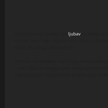
Kroz život sam shvatila da
ljubav
ne treba da b
donosi haos nego osjećaj mira. Kada si sa pr
stojiš i šta druga strana misli.
Privlače me muškarci koji imaju emocionalnu s
u dan i koji ne nestaju kada odnos postane oz
najprivlačnijih osobina koje čovjek može imati