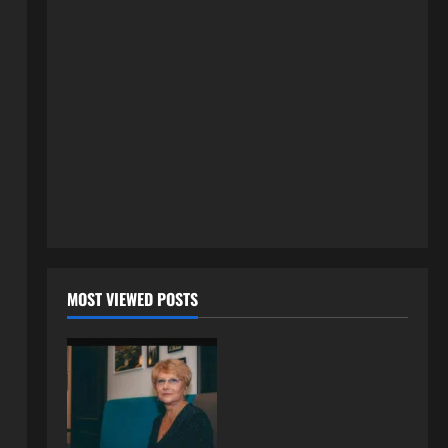
3 kolovoza, 2026
0
ISPOVESTI
U petoj deceniji izlazi samo s
momcima duplo mlađim od sebe:
Razlog za to šokira, a ovako
tačno moraju da izgledaju
2
24 srpnja, 2026
0
ISPOVESTI
OZENIO SAM ALBANKU I PRVU
BRACNU NOC LEGLI SMO U
KREVET A ONDA SE DESILO….
3
22 srpnja, 2026
0
ISPOVESTI
MOST VIEWED POSTS
Rodila dijete drugom muškarcu,
a muž ništa nije posumnjao:
Njena ispovijest izazvala je burne
reakcije
4
22 srpnja, 2026
0
ISPOVESTI
Rodila dijete drugom muškarcu,