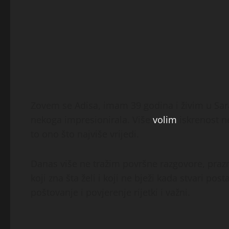
Zovem se Adisa, imam 39 godina i živim u Sar
nekoga impresionirala. Više
volim
iskrenost n
to ono što najviše vrijedi.
Danas više ne tražim površne razgovore, pra
koji zna šta želi i koji ne bježi kada stvari po
poštovanje i povjerenje rijetki i važni.