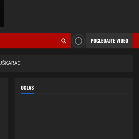
ISPOVESTI
U petoj deceniji izlazi samo s
momcima duplo mlađim od sebe:
POGLEDAJTE VIDEO
Razlog za to šokira, a ovako
tačno moraju da izgledaju
2
24 srpnja, 2026
0
ISPOVESTI
MUŠKARAC
OZENIO SAM ALBANKU I PRVU
BRACNU NOC LEGLI SMO U
KREVET A ONDA SE DESILO….
OGLAS
3
22 srpnja, 2026
0
ISPOVESTI
Rodila dijete drugom muškarcu,
a muž ništa nije posumnjao:
Njena ispovijest izazvala je burne
reakcije
4
22 srpnja, 2026
0