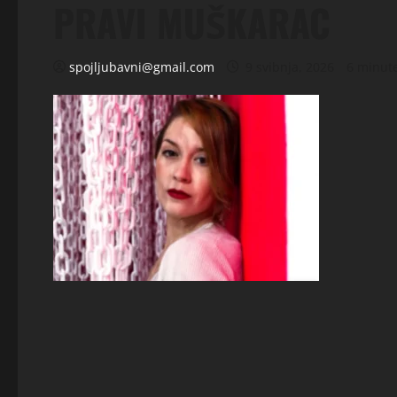
PRAVI MUŠKARAC
spojljubavni@gmail.com
9 svibnja, 2026
6 minut