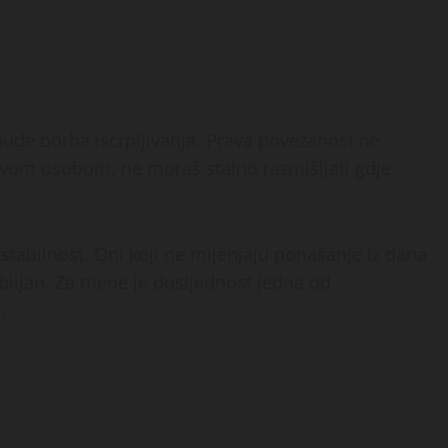
ude borba iscrpljivanja. Prava povezanost ne
avom osobom, ne moraš stalno razmišljati gdje
tabilnost. Oni koji ne mijenjaju ponašanje iz dana
biljan. Za mene je dosljednost jedna od
.