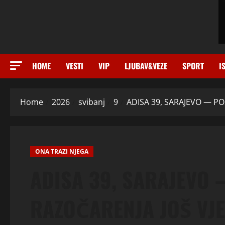
HOME
VESTI
VIP
LJUBAV&VEZE
SPORT
I
Home
2026
svibanj
9
ADISA 39, SARAJEVO — PO
ONA TRAZI NJEGA
ADISA 39, SARAJEVO 
RAZOČARENJA JOŠ VJE