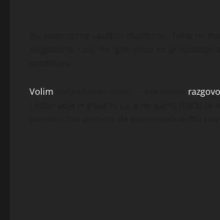
Ne zanima me savršen muškarac. Takvi ne posto
razgovarati i koji ne igra igrice da bi djelova
predstavu.
Volim
jednostavne stvari — normalan
razgovo
osobe koja je stvarno tu, a ne samo fizički p
prisutan bez potrebe da stalno traži nešto nov