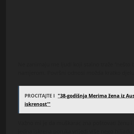
Ne zanimaju me ljudi koji stalno traže “nešto b
namjerom. Površni odnosi možda kratko djeluju
PROCITAJTE I
"38-godišnja Merima žena iz Aust
iskrenost'"
Važno mi je da muškarac zna poštovati ženu i 
jedna iskrena poruka vrijedi više nego hiljadu v