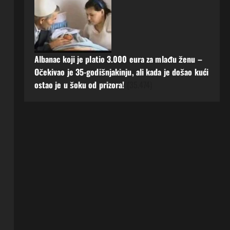
Albanac koji je platio 3.000 eura za mlađu ženu –
Očekivao je 35-godišnjakinju, ali kada je došao kući
ostao je u šoku od prizora!
(35.474)