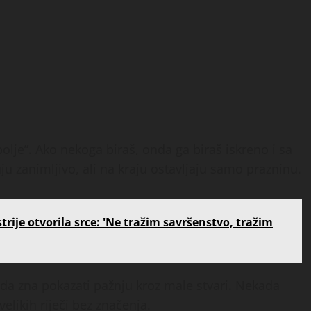
olje”. Ako nekoga biraš, onda ga biraš iskreno i sa
 zanimljivo, ali na kraju ostavljaju samo prazninu.
rije otvorila srce: 'Ne tražim savršenstvo, tražim
da zna pokazati pažnju kroz male stvari. Nekada
elikih riječi bez značenja.