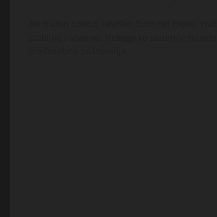
Ne tražim luksuz, savršen život niti bajku. T
stabilno i stvarno. Nekoga ko razumije da odn
međusobno poštovanje.