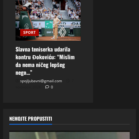
SPORT
Slavna teniserka udarila
kontru Đokoviću: “Mislim
da nema ničeg lepšeg
nego…”
spojljubavni@gmail.com
7
kolovoza, 2026
0
NEMOJTE PROPUSTITI