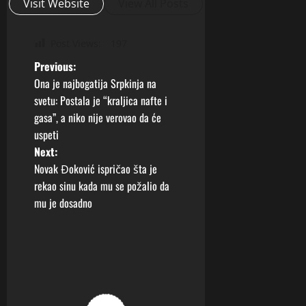
Visit Website
View All Posts
Post Views:
197
P
Previous:
Ona je najbogatija Srpkinja na
o
svetu: Postala je “kraljica nafte i
gasa”, a niko nije verovao da će
s
uspeti
t
Next:
Novak Đoković ispričao šta je
n
rekao sinu kada mu se požalio da
mu je dosadno
a
v
i
g