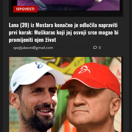
ISPOVESTI
Lana (39) iz Mostara konačno je odlučila napraviti
prvi korak: Muškarac koji joj osvoji srce mogao bi
promijeniti njen život
spojljubavni@gmail.com
8 kolovoza, 2026
0