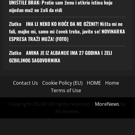
UNIŠTILE BRAK: Pratio sam ženu i otkrio istinu koju
nijedan muž ne želi da vidi
Zlatko
o
IMA LI NEKO KO HOĆE DA ME OŽENI?! Ništa mi ne
fali, majke mi, samo mi čovek treba, javite se! NOVINARKA
ESPRESA TRAŽI MUŽA! (FOTO)
Zlatko
o
AMINA JE IZ ALBANIJE IMA 27 GODINA I ZELI
OZBILJNOG SAGOVORNIKA
Contact Us
Cookie Policy (EU)
HOME
Home
Terms of Use
Copyright 2024© All rights reserved
|
MoreNews
by
AF themes.