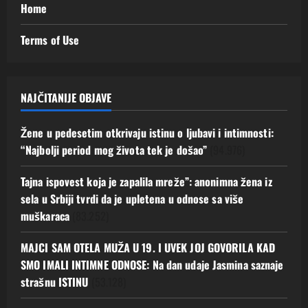
Home
Terms of Use
NAJČITANIJE OBJAVE
Žene u pedesetim otkrivaju istinu o ljubavi i intimnosti:
“Najbolji period mog života tek je došao”
(94.976)
Tajna ispovest koja je zapalila mreže”: anonimna žena iz
sela u Srbiji tvrdi da je upletena u odnose sa više
muškaraca
(83.252)
MAJCI SAM OTELA MUŽA U 19. I UVEK JOJ GOVORILA KAD
SMO IMALI INTIMNE ODNOSE: Na dan udaje Jasmina saznaje
strašnu ISTINU
(53.128)