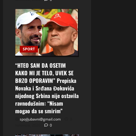
SPORT
“HTEO SAM DA OSETIM
KAKO MI JE TELO, UVEK SE
BRZO OPORAVIM” Prepiska
Novaka i Srđana Đokovića
nijednog Srbina nije ostavila
ravnodušnim: “Nisam
mogao da se smirim”
spojljubavni@gmail.com
8
kolovoza, 2026
0