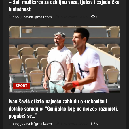
– želi muškarca za ozbiljnu vezu, ljubav i zajedničku
budućnost
spojljubavni@gmail.com
8 kolovoza, 2026
0
SPORT
Ivanišević otkrio najveću zabludu o Đokoviću i
detalje saradnje: “Genijalac kog ne možeš razumeti,
pogubiš se…”
spojljubavni@gmail.com
8 kolovoza, 2026
0