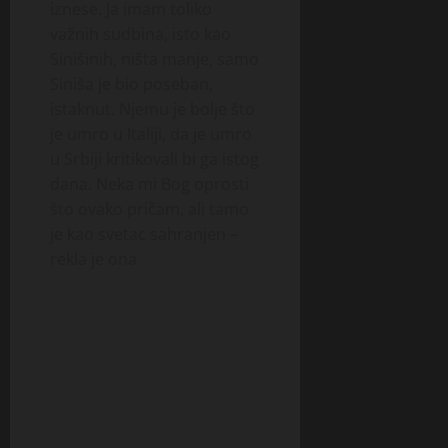
iznese. Ja imam toliko
važnih sudbina, isto kao
Sinišinih, ništa manje, samo
Siniša je bio poseban,
istaknut. Njemu je bolje što
je umro u Italiji, da je umro
u Srbiji kritikovali bi ga istog
dana. Neka mi Bog oprosti
što ovako pričam, ali tamo
je kao svetac sahranjen –
rekla je ona