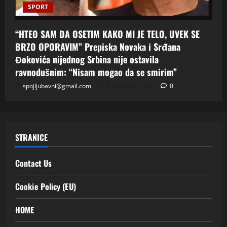
SPORT
“HTEO SAM DA OSETIM KAKO MI JE TELO, UVEK SE
BRZO OPORAVIM” Prepiska Novaka i Srđana
Đokovića nijednog Srbina nije ostavila
ravnodušnim: “Nisam mogao da se smirim”
spojljubavni@gmail.com
8 kolovoza, 2026
0
STRANICE
Contact Us
Cookie Policy (EU)
HOME