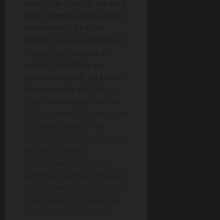
u
kao što je u knjizi rekao. I
kolovoza,
c
”
2026
24
2000. sam mu rekla da će
i
srpnja,
se razboleti, da će se
j
0
2026
3
izlečiti i ponovo razboleti.
e
kolovoza,
0
Nisam mu rekla da će
2026
umreti, već da će se
22
0
srpnja,
ponoviti bolest, ali to mu
2026
nisam mogla reći.
Bio je
riba u horoskopu, odličan
0
je bio u svemu, povezao me
s raznim ljudima – od
Berluskonija do Kavalija, od
raznih političara,
biznismena, milijardera,
sportista, glumaca, pevača,
jednostavno su svi želeli da
čuju sudbinu. Ali niko nije
bio hrabar kao on da je