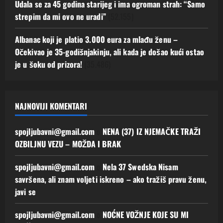
Udala se za 45 godina starijeg i ima ogroman strah: “Samo
strepim da mi ovo ne uradi”
(52.155)
Albanac koji je platio 3.000 eura za mlađu ženu –
Očekivao je 35-godišnjakinju, ali kada je došao kući ostao
je u šoku od prizora!
(35.486)
NAJNOVIJI KOMENTARI
spojljubavni@gmail.com
o
NENA (37) IZ NJEMAČKE TRAŽI
OZBILJNU VEZU – MOŽDA I BRAK
spojljubavni@gmail.com
o
Nela 37 Swedska Nisam
savršena, ali znam voljeti iskreno – ako tražiš pravu ženu,
javi se
spojljubavni@gmail.com
o
NOĆNE VOŽNJE KOJE SU MI