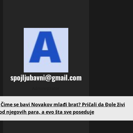
spojljubavni@gmail.com
Administrator
Čime se bavi Novakov mlađi brat? Pričali da Đole živi
od njegovih para, a evo šta sve poseduje