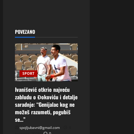
POVEZANO
SPORT
Ivanišević otkrio najveću
zabludu o Đokoviću i detalje
saradnje: “Genijalac kog ne
možeš razumeti, pogubiš
se…”
spojljubavni@gmail.com
8
kolovoza, 2026
0