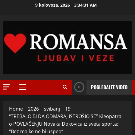
Skip
9 kolovoza, 2026
3:34:33 AM
to
ISPOVEST
content
M
i
l
i
2
c
u
ISPOVEST
U
i
p
z
e
B
t
i
3
o
j
POGLEDAJTE VIDEO
Primary
j
ISPOVEST
e
Menu
O
d
l
Z
e
j
Home
2026
svibanj
19
E
c
i
“TREBALO BI DA ODMARA, ISTROŠIO SE” Kleopatra
N
e
4
n
o POVLAČENJU Novaka Đokovića iz sveta sporta:
I
n
e
O
“Bez majke ne bi uspeo”
ISPOVEST
i
m