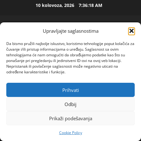
Skip
10 kolovoza, 2026
7:36:19 AM
ISPOVEST
to
M
content
i
l
Upravljajte saglasnostima
i
2
c
Da bismo pružili najbolje iskustvo, koristimo tehnologije poput kolačića za
u
ISPOVEST
čuvanje i/ili pristup informacijama o uređaju. Saglasnost sa ovim
U
i
tehnologijama će nam omogućiti da obrađujemo podatke kao što su
p
z
ponašanje pri pregledanju ili jedinstveni ID-ovi na ovoj veb lokaciji.
Nepristanak ili povlačenje saglasnosti može negativno uticati na
e
B
određene karakteristike i funkcije.
t
i
3
o
j
j
ISPOVEST
e
Prihvati
POGLEDAJTE VIDEO
O
Primary
d
l
Z
e
Menu
j
Odbij
E
c
i
Home
2026
lipanj
11
N
e
4
n
Prikaži podešavanja
„Novak bi trebalo da igra malo više, ne otpisujte ga
I
n
e
O
za Vimbldon“
ISPOVEST
i
m
Cookie Policy
R
S
j
u