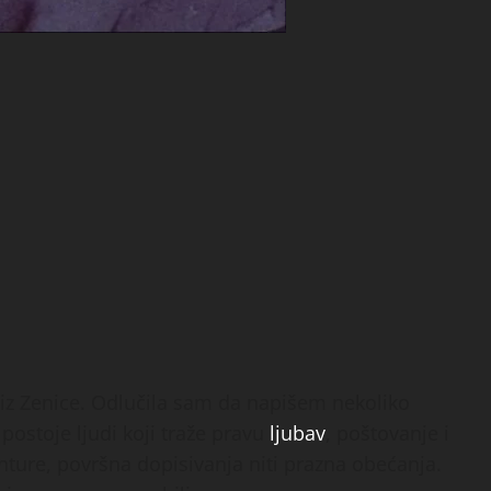
iz Zenice. Odlučila sam da napišem nekoliko
k postoje ljudi koji traže pravu
ljubav
, poštovanje i
ture, površna dopisivanja niti prazna obećanja.