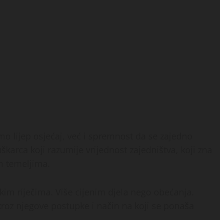
mo lijep osjećaj, već i spremnost da se zajedno
škarca koji razumije vrijednost zajedništva, koji zna
m temeljima.
kim riječima. Više cijenim djela nego obećanja.
kroz njegove postupke i način na koji se ponaša