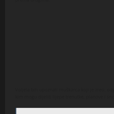
Voljela bih upoznati muškarca koji je zreo, o
kim mogu dijeliti lijepe trenutke, planove i sn