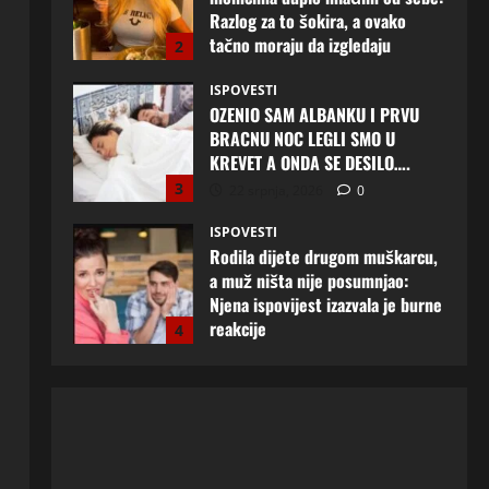
KREVET A ONDA SE DESILO….
3
22 srpnja, 2026
0
ISPOVESTI
Rodila dijete drugom muškarcu,
a muž ništa nije posumnjao:
Njena ispovijest izazvala je burne
reakcije
4
22 srpnja, 2026
0
ISPOVESTI
Rodila dijete drugom muškarcu,
a muž ništa nije posumnjao:
Njena ispovijest izazvala je burne
reakcije
5
20 srpnja, 2026
0
ISPOVESTI
Milicu iz Bijeljine muž Radovan
godinama varao, ona na šok
način saznala: “Radio je u Rusiji i
tamo imao još jednu porodicu”
1