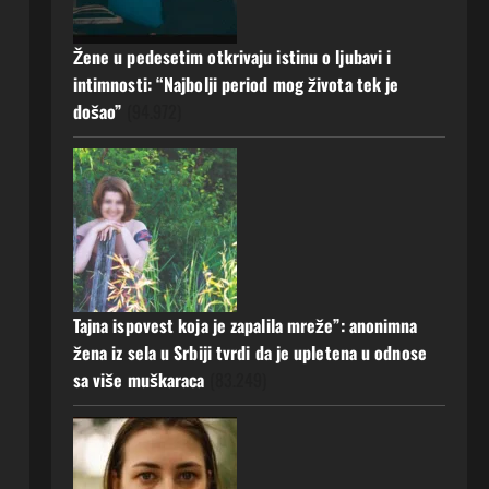
a muž ništa nije posumnjao:
Njena ispovijest izazvala je burne
Žene u pedesetim otkrivaju istinu o ljubavi i
reakcije
5
intimnosti: “Najbolji period mog života tek je
20 srpnja, 2026
0
došao”
(94.972)
Tajna ispovest koja je zapalila mreže”: anonimna
žena iz sela u Srbiji tvrdi da je upletena u odnose
sa više muškaraca
(83.249)