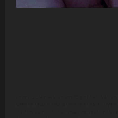
Zovem se Mirsada, imam 39 godina i dolazim 
iskrenih riječi o sebi jer vjerujem da još uvije
stabilan odnos. Ne zanimaju me prolazne avan