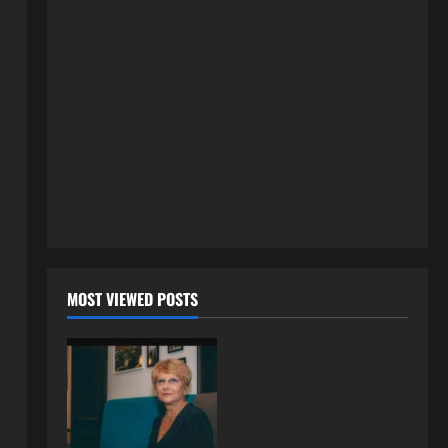
3 kolovoza, 2026
0
ISPOVESTI
U petoj deceniji izlazi samo s
momcima duplo mlađim od sebe:
Razlog za to šokira, a ovako
tačno moraju da izgledaju
2
24 srpnja, 2026
0
ISPOVESTI
OZENIO SAM ALBANKU I PRVU
BRACNU NOC LEGLI SMO U
KREVET A ONDA SE DESILO….
3
22 srpnja, 2026
0
ISPOVESTI
MOST VIEWED POSTS
Rodila dijete drugom muškarcu,
a muž ništa nije posumnjao:
Njena ispovijest izazvala je burne
reakcije
4
22 srpnja, 2026
0
ISPOVESTI
Rodila dijete drugom muškarcu,