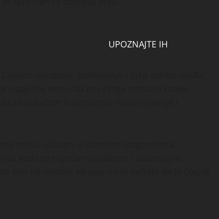
i je spreman za ozbiljnu vezu.
UPOZNAJTE IH
. Cijenim iskrenost, poštovanje i lijep odnos među
ke uspješne veze i da bez njega nema ni prave
e da to pokažem kroz pažnju, razumijevanje i
nose sreću. Uživam u iskrenim razgovorima,
cima kada se osjećam opušteno i zadovoljno.
da ono ne postoji. Mnogo mi je važnije da je čovjek