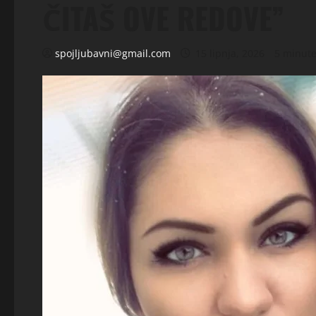
ČITAŠ OVE REDOVE”
spojljubavni@gmail.com
15 lipnja, 2026
5 minute