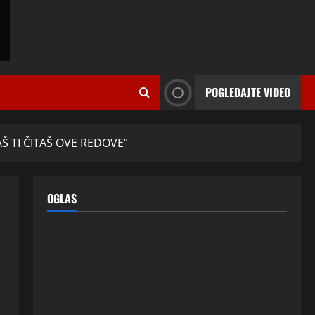
ISPOVESTI
U petoj deceniji izlazi samo s
momcima duplo mlađim od sebe:
POGLEDAJTE VIDEO
Razlog za to šokira, a ovako
tačno moraju da izgledaju
2
24 srpnja, 2026
0
ISPOVESTI
Š TI ČITAŠ OVE REDOVE”
OZENIO SAM ALBANKU I PRVU
BRACNU NOC LEGLI SMO U
KREVET A ONDA SE DESILO….
OGLAS
3
22 srpnja, 2026
0
ISPOVESTI
Rodila dijete drugom muškarcu,
a muž ništa nije posumnjao:
Njena ispovijest izazvala je burne
reakcije
4
22 srpnja, 2026
0