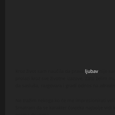
Kroz život sam naučila da prava
ljubav
nije sa
prolazi kroz sve životne izazove. Zato želim mu
da sasluša, razgovara i gradi odnos na zdravi
Ne tražim nekoga ko će me impresionirati veli
Smatram da se karakter čovjeka najbolje vidi 
prema drugima.