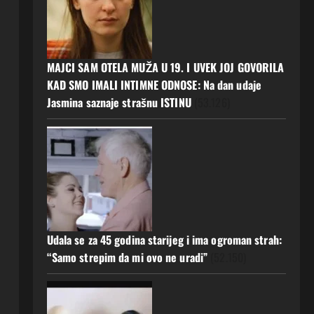
MAJCI SAM OTELA MUŽA U 19. I UVEK JOJ GOVORILA
KAD SMO IMALI INTIMNE ODNOSE: Na dan udaje
Jasmina saznaje strašnu ISTINU
(53.126)
Udala se za 45 godina starijeg i ima ogroman strah:
“Samo strepim da mi ovo ne uradi”
(52.150)