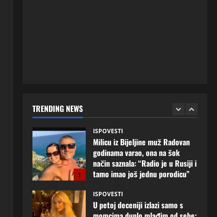
ISPOVESTI
Rodila dijete drugom muškarcu,
a muž ništa nije posumnjao:
Njena ispovijest izazvala je burne
reakcije
5
20 srpnja, 2026
0
ISPOVESTI
Milicu iz Bijeljine muž Radovan
godinama varao, ona na šok
način saznala: “Radio je u Rusiji i
TRENDING NEWS
tamo imao još jednu porodicu”
1
3 kolovoza, 2026
0
ISPOVESTI
U petoj deceniji izlazi samo s
momcima duplo mlađim od sebe:
Razlog za to šokira, a ovako
tačno moraju da izgledaju
2
24 srpnja, 2026
0
ISPOVESTI
OZENIO SAM ALBANKU I PRVU
BRACNU NOC LEGLI SMO U