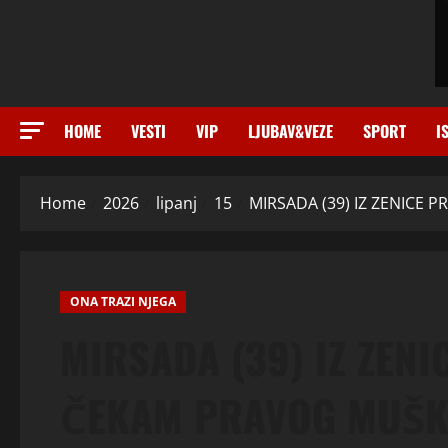
HOME
VESTI
VIP
LJUBAV&VEZE
SPORT
I
Home
2026
lipanj
15
MIRSADA (39) IZ ZENICE 
ONA TRAZI NJEGA
MIRSADA (39) IZ ZENI
ČEKAM PRAVOG MUŠK