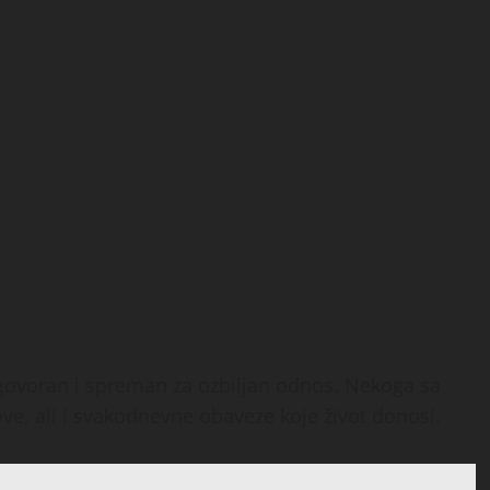
dgovoran i spreman za ozbiljan odnos. Nekoga sa
ove, ali i svakodnevne obaveze koje život donosi.