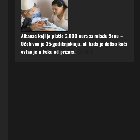
Albanac koji je platio 3.000 eura za mlađu ženu –
Očekivao je 35-godišnjakinju, ali kada je došao kući
ostao je u šoku od prizora!
(35.483)