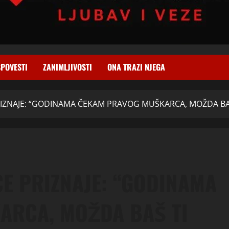
SPOVESTI
ZANIMLJIVOSTI
ONA TRAZI NJEGA
PRIZNAJE: “GODINAMA ČEKAM PRAVOG MUŠKARCA, MOŽDA BA
CE PRIZNAJE: “GODINAMA
ARCA, MOŽDA BAŠ TI