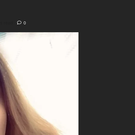
s read
0