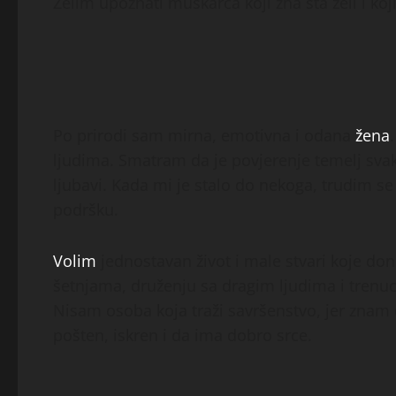
Želim upoznati muškarca koji zna šta želi i koj
Po prirodi sam mirna, emotivna i odana
žena
ljudima. Smatram da je povjerenje temelj sva
ljubavi. Kada mi je stalo do nekoga, trudim s
podršku.
Volim
jednostavan život i male stvari koje do
šetnjama, druženju sa dragim ljudima i trenu
Nisam osoba koja traži savršenstvo, jer znam 
pošten, iskren i da ima dobro srce.