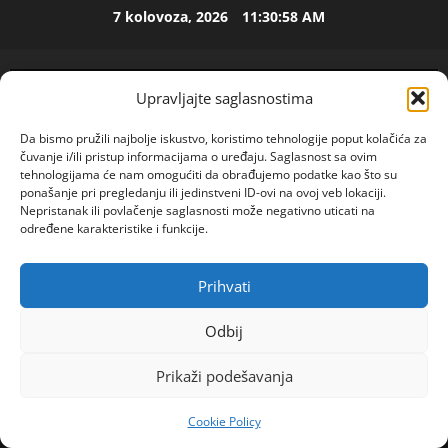
Skip
7 kolovoza, 2026
11:30:59 AM
to
ISPOVEST
content
U
p
Upravljajte saglasnostima
e
t
2
Da bismo pružili najbolje iskustvo, koristimo tehnologije poput kolačića za
o
čuvanje i/ili pristup informacijama o uređaju. Saglasnost sa ovim
j
ISPOVEST
tehnologijama će nam omogućiti da obrađujemo podatke kao što su
O
ponašanje pri pregledanju ili jedinstveni ID-ovi na ovoj veb lokaciji.
d
Nepristanak ili povlačenje saglasnosti može negativno uticati na
Z
e
određene karakteristike i funkcije.
E
c
N
e
3
I
n
Prihvati
POGLEDAJTE VIDEO
Primary
O
ISPOVEST
i
Menu
R
S
j
Odbij
o
A
i
Home
2026
lipanj
23
d
M
i
Prikaži podešavanja
“Slavilo se kao Ivkova slava” Jelena Đoković se
i
A
4
z
oglasila nakon rođendana – Novak je ljubi, zadesilo
l
L
l
Cookie Policy
a
ih nevreme
ISPOVEST
B
a