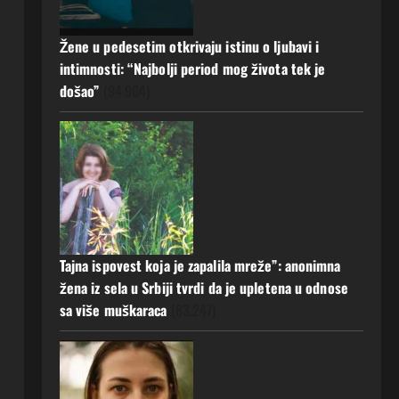
20 srpnja, 2026
0
Žene u pedesetim otkrivaju istinu o ljubavi i
intimnosti: “Najbolji period mog života tek je
došao”
(94.964)
Tajna ispovest koja je zapalila mreže”: anonimna
žena iz sela u Srbiji tvrdi da je upletena u odnose
sa više muškaraca
(83.247)