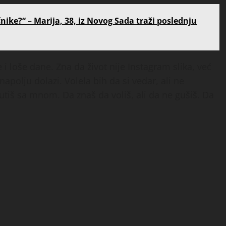
ćnike?“ – Marija, 38, iz Novog Sada traži poslednju
 i loše dane. Zna da život nije Instagram slika, već
apolju dolazi. Volela bih da si vedar, ali ne
ćutiš sa mnom. Da znaš da voliš, ali da ne gušiš. Da