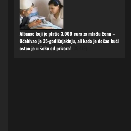
Albanac koji je platio 3.000 eura za mlađu ženu –
Očekivao je 35-godišnjakinju, ali kada je došao kući
ostao je u šoku od prizora!
(35.479)