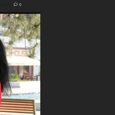
s read
0