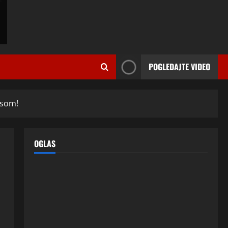
ISPOVESTI
U petoj deceniji izlazi samo s
momcima duplo mlađim od sebe:
Razlog za to šokira, a ovako
tačno moraju da izgledaju
2
24 srpnja, 2026
0
POGLEDAJTE VIDEO
ISPOVESTI
OZENIO SAM ALBANKU I PRVU
BRACNU NOC LEGLI SMO U
KREVET A ONDA SE DESILO….
asom!
3
22 srpnja, 2026
0
ISPOVESTI
OGLAS
Rodila dijete drugom muškarcu,
a muž ništa nije posumnjao:
Njena ispovijest izazvala je burne
reakcije
4
22 srpnja, 2026
0
ISPOVESTI
Rodila dijete drugom muškarcu,
a muž ništa nije posumnjao: