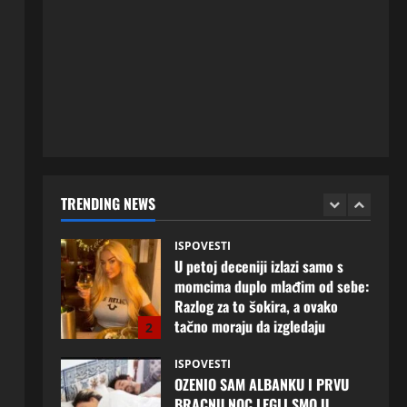
Njena ispovijest izazvala je burne
reakcije
5
20 srpnja, 2026
0
ISPOVESTI
Milicu iz Bijeljine muž Radovan
godinama varao, ona na šok
način saznala: “Radio je u Rusiji i
tamo imao još jednu porodicu”
1
3 kolovoza, 2026
0
ISPOVESTI
TRENDING NEWS
U petoj deceniji izlazi samo s
momcima duplo mlađim od sebe:
Razlog za to šokira, a ovako
tačno moraju da izgledaju
2
24 srpnja, 2026
0
ISPOVESTI
OZENIO SAM ALBANKU I PRVU
BRACNU NOC LEGLI SMO U
KREVET A ONDA SE DESILO….
3
22 srpnja, 2026
0