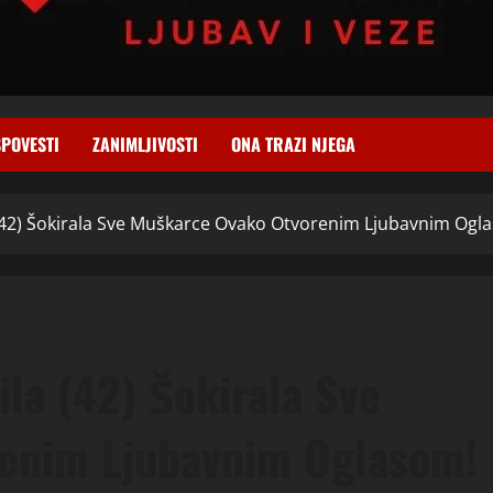
SPOVESTI
ZANIMLJIVOSTI
ONA TRAZI NJEGA
(42) Šokirala Sve Muškarce Ovako Otvorenim Ljubavnim Ogl
la (42) Šokirala Sve
enim Ljubavnim Oglasom!