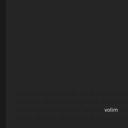
Tražim muškarca između 40 i 55 godina. On ne 
biti bogat, ali mora biti odgovoran. Ne mora im
je visočiji od mene, makar malo, jer
volim
da s
čvrsto, ali nežno. Kad zna kad da me pusti da d