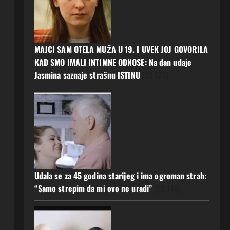
MAJCI SAM OTELA MUŽA U 19. I UVEK JOJ GOVORILA
KAD SMO IMALI INTIMNE ODNOSE: Na dan udaje
Jasmina saznaje strašnu ISTINU
(53.125)
Udala se za 45 godina starijeg i ima ogroman strah:
“Samo strepim da mi ovo ne uradi”
(52.148)