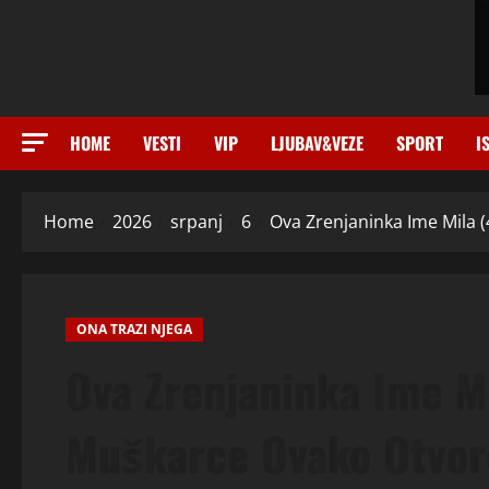
HOME
VESTI
VIP
LJUBAV&VEZE
SPORT
I
Home
2026
srpanj
6
Ova Zrenjaninka Ime Mila 
ONA TRAZI NJEGA
Ova Zrenjaninka Ime Mi
Muškarce Ovako Otvor