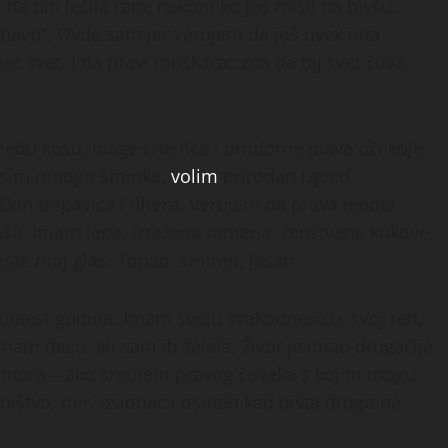
da bih lečila rane nekom ko još misli na bivšu.
 zabavu”. Ovde sam jer verujem da još uvek ima
eć svet. I da pravi muškarac zna da taj svet čuva,
đu kosu, blage crte lica i prodorne plave oči koje
 nosim mnogo šminke,
volim
prirodan izgled.
kih trepavica i filtera. Verujem da prava lepota
naša. Imam lepa, izražena ramena, ženstvene kukove,
jeste moj glas. Topao, smiren, jasan.
etnaest godina. Imam svoju svakodnevicu, svoj red,
am decu, ali sam ih želela. Život je imao drugačije
e mora – ako sretnem pravog čoveka s kojim mogu
dništvo, mir, oslonac i osmeh kad ništa drugo ne