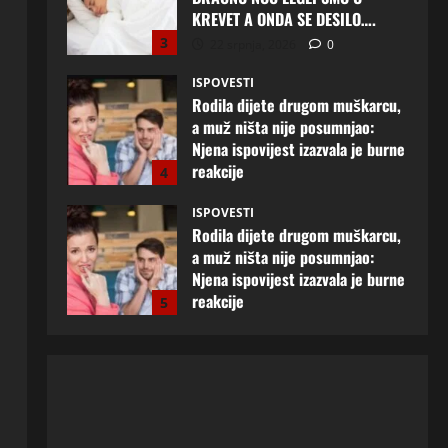
ISPOVESTI
Rodila dijete drugom muškarcu,
a muž ništa nije posumnjao:
Njena ispovijest izazvala je burne
reakcije
4
22 srpnja, 2026
0
ISPOVESTI
Rodila dijete drugom muškarcu,
a muž ništa nije posumnjao:
Njena ispovijest izazvala je burne
reakcije
5
20 srpnja, 2026
0
ISPOVESTI
Milicu iz Bijeljine muž Radovan
godinama varao, ona na šok
način saznala: “Radio je u Rusiji i
tamo imao još jednu porodicu”
1
3 kolovoza, 2026
0
ISPOVESTI
U petoj deceniji izlazi samo s