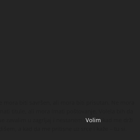
mora biti savršen, ali mora biti prisutan. Ne mora
ati titule, ali mora imati poštovanje. Volela bih da
e zavalim u zagrljaj i nestanem.
Volim
kad me drži
išem, a kad da me pritisne uz srce i kaže – tu si.