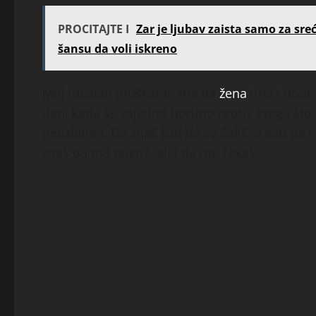
PROCITAJTE I
Zar je ljubav zaista samo za sre
šansu da voli iskreno
Moj idealan muškarac zna da
žena
ima i dobre
dani kada se zajedno borimo protiv svega što n
neozbiljan. Da znaš kad da se šališ, a kad da 
znaš da me pustiš, ali i da me čekaš.