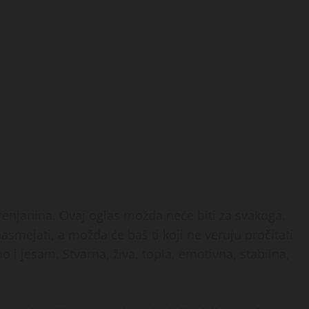
renjanina. Ovaj oglas možda neće biti za svakoga.
smejati, a možda će baš ti koji ne veruju pročitati
no i jesam. Stvarna, živa, topla, emotivna, stabilna,