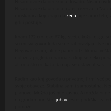
Nisam ovde da bih krpila dosadu. Nisam ovde 
Nisam ovde da bih bila trofej, rezerva ili “za
muškaraca koji znaju da
žena
nije samo telo, v
grli i poštuje.
Imam 172 cm, oko 67 kg, svetlu kožu, dugu sme
su mi svi govorili da se ne zaboravljaju. Ne
Negovana sam, ali ne patim od silikona, veštač
dolazi iz pogleda i načina na koji se neko po
ali ono što mi kažu da najviše ostavi utisak – 
Radim kao knjigovođa u privatnoj firmi već p
svoje obaveze. Stabilna sam i samostalna. Nem
planove. Možda još nije kasno. A možda ni n
da gradim ono što
ljubav
jeste: podrška, zaje
pomaže.