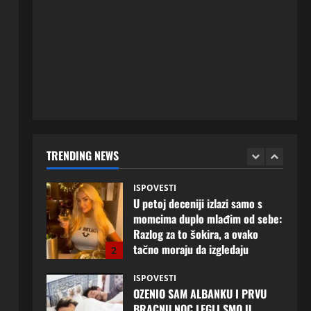
5
20 srpnja, 2026
0
ISPOVESTI
Milicu iz Bijeljine muž Radovan
godinama varao, ona na šok
način saznala: “Radio je u Rusiji i
tamo imao još jednu porodicu”
1
3 kolovoza, 2026
0
ISPOVESTI
U petoj deceniji izlazi samo s
momcima duplo mlađim od sebe:
TRENDING NEWS
Razlog za to šokira, a ovako
tačno moraju da izgledaju
2
24 srpnja, 2026
0
ISPOVESTI
OZENIO SAM ALBANKU I PRVU
BRACNU NOC LEGLI SMO U
KREVET A ONDA SE DESILO….
3
22 srpnja, 2026
0
ISPOVESTI