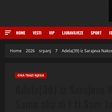
HOME
VESTI
VIP
LJUBAV&VEZE
SPORT
I
Home
2026
srpanj
7
Adela(39) iz Sarajeva Nako
ONA TRAZI NJEGA
Adela(39) iz Sarajeva
Sama ako si I ti Sam J