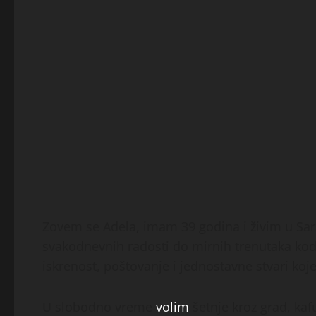
Zovem se Adela, imam 39 godina i živim u Sa
svakodnevnih radosti do mirnih trenutaka kod k
iskrenost, poštovanje i jednostavne stvari koje
U slobodno vreme
volim
šetnje kroz grad, kafu