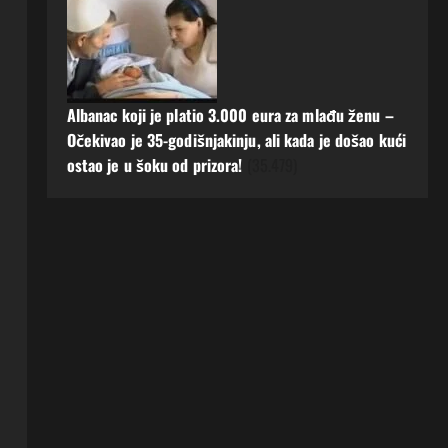
Albanac koji je platio 3.000 eura za mlađu ženu –
Očekivao je 35-godišnjakinju, ali kada je došao kući
ostao je u šoku od prizora!
(35.479)