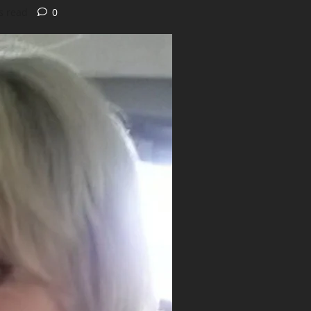
s read
0