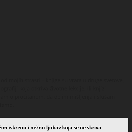
 od mojih strasti – knjige su vrata u druge svetove,
rafiji koja otkriva životne lekcije, ili knjizi
am o pročitanom, da delim mišljenja i slušam
stemo.
ažim iskrenu i nežnu ljubav koja se ne skriva