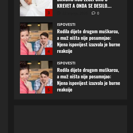
Rodila dijete drugom muškarcu,
a muž ništa nije posumnjao:
Njena ispovijest izazvala je burne
reakcije
4
22 srpnja, 2026
0
ISPOVESTI
Rodila dijete drugom muškarcu,
a muž ništa nije posumnjao:
Njena ispovijest izazvala je burne
reakcije
5
20 srpnja, 2026
0
ISPOVESTI
Milicu iz Bijeljine muž Radovan
godinama varao, ona na šok
način saznala: “Radio je u Rusiji i
tamo imao još jednu porodicu”
1
3 kolovoza, 2026
0
ISPOVESTI
U petoj deceniji izlazi samo s
momcima duplo mlađim od sebe:
Razlog za to šokira, a ovako