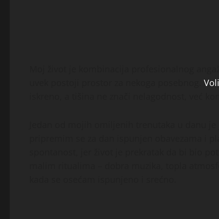
Moj život je kombinacija profesionalnog angažm
uvek postoji prostor za nekoga posebnog.
Vol
iskreno, a tišina ne znači nelagodnost, već k
Jedan od mojih omiljenih trenutaka u danu je 
pripremim se za dan ispunjen obavezama i pl
spontanost, jer život je prekratak da bi bio 
malim ritualima – dobra muzika, topla atmosfe
kada se osećam ispunjeno i srećno.