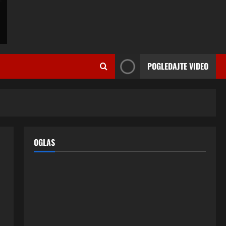
momcima duplo mlađim od sebe:
Razlog za to šokira, a ovako
tačno moraju da izgledaju
2
24 srpnja, 2026
0
ISPOVESTI
OZENIO SAM ALBANKU I PRVU
POGLEDAJTE VIDEO
BRACNU NOC LEGLI SMO U
KREVET A ONDA SE DESILO….
3
22 srpnja, 2026
0
ISPOVESTI
Rodila dijete drugom muškarcu,
a muž ništa nije posumnjao:
OGLAS
Njena ispovijest izazvala je burne
reakcije
4
22 srpnja, 2026
0
ISPOVESTI
Rodila dijete drugom muškarcu,
a muž ništa nije posumnjao:
Njena ispovijest izazvala je burne
reakcije