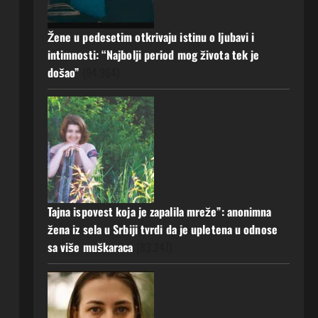
Žene u pedesetim otkrivaju istinu o ljubavi i
intimnosti: “Najbolji period mog života tek je
došao”
(94.964)
Tajna ispovest koja je zapalila mreže”: anonimna
žena iz sela u Srbiji tvrdi da je upletena u odnose
sa više muškaraca
(83.247)