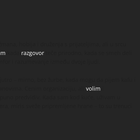
ana, hobija i druženja s prijateljima, ali u srcu
im
kada
razgovor
teče prirodno, kada se smeh deli
omfor i razumevanje između dvoje ljudi.
jutro – mirno, bez žurbe, kada mogu da pijem kafu i
anovima. Cenim organizaciju, ali
volim
i
potpuno predvidiv. Kada sam kod kuće, uživam u
ra, miris sveže pripremljene hrane – to su trenuci