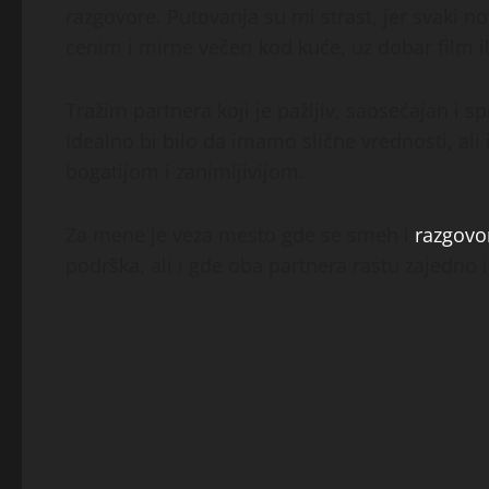
razgovore. Putovanja su mi strast, jer svaki no
cenim i mirne večeri kod kuće, uz dobar film i
Tražim partnera koji je pažljiv, saosećajan i s
Idealno bi bilo da imamo slične vrednosti, ali 
bogatijom i zanimljivijom.
Za mene je veza mesto gde se smeh i
razgovo
podrška, ali i gde oba partnera rastu zajedno i