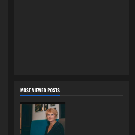
tačno moraju da izgledaju
2
24 srpnja, 2026
0
ISPOVESTI
OZENIO SAM ALBANKU I PRVU
BRACNU NOC LEGLI SMO U
KREVET A ONDA SE DESILO….
3
22 srpnja, 2026
0
ISPOVESTI
Rodila dijete drugom muškarcu,
a muž ništa nije posumnjao:
Njena ispovijest izazvala je burne
reakcije
4
MOST VIEWED POSTS
22 srpnja, 2026
0
ISPOVESTI
Rodila dijete drugom muškarcu,
a muž ništa nije posumnjao:
Njena ispovijest izazvala je burne
reakcije
5
20 srpnja, 2026
0