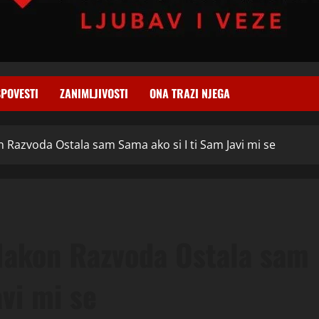
SPOVESTI
ZANIMLJIVOSTI
ONA TRAZI NJEGA
n Razvoda Ostala sam Sama ako si I ti Sam Javi mi se
 Nakon Razvoda Ostala sam
avi mi se