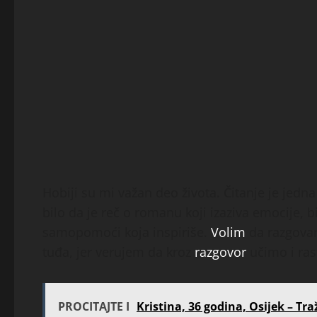
Hobiji su mi važan deo života. Čitanje je jedna
bilo da je reč o romanu koji izaziva emocije, biog
samopomoći koja inspiriše.
Volim
da razgovar
tuđa, jer verujem da kroz
razgovor
učimo i ra
PROCITAJTE I
Kristina, 36 godina, Osijek – Tr