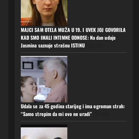
MAJCI SAM OTELA MUŽA U 19. I UVEK JOJ GOVORILA
KAD SMO IMALI INTIMNE ODNOSE: Na dan udaje
Jasmina saznaje strašnu ISTINU
(53.125)
Udala se za 45 godina starijeg i ima ogroman strah:
“Samo strepim da mi ovo ne uradi”
(52.148)