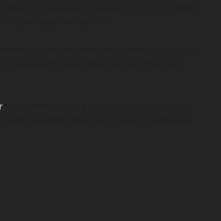
vi grad i nova kultura otvaraju oči i srce. Takođe
li muziku koja me inspiriše.
preman da deli svakodnevne radosti, ali i izazove.
i da poštujemo različitosti, jer one čine vezu
r
podjednako cene, gde postoji razumevanje i
 grade zajednički život pun ljubavi i poštovanja.