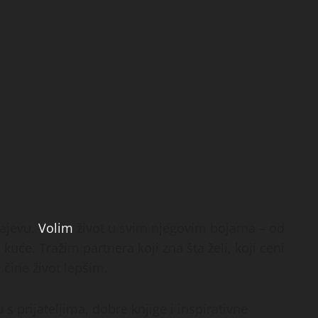
rajevu.
Volim
život u svim njegovim bojama – od
uće. Tražim partnera koji zna šta želi, koji ceni
 čine život lepšim.
 s prijateljima, dobre knjige i inspirativne