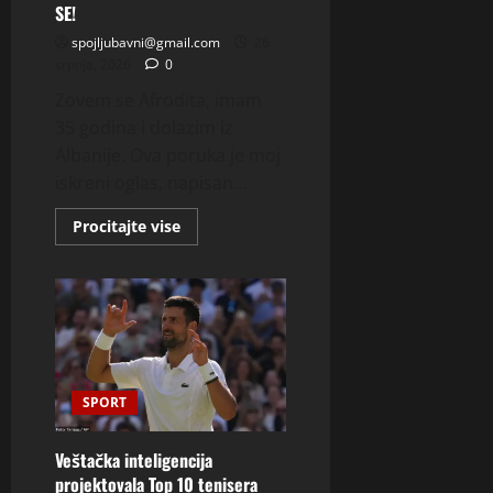
SE!
spojljubavni@gmail.com
26
srpnja, 2026
0
Zovem se Afrodita, imam
35 godina i dolazim iz
Albanije. Ova poruka je moj
iskreni oglas, napisan...
Read
Procitajte vise
more
about
AFRODITA
35
IZ
ALBANIJE
–
TRAŽIM
OZBILJNU
VEZU
I
SPORT
BRAK
SA
ČOVJEKOM
KOJI
Veštačka inteligencija
CIJENI
projektovala Top 10 tenisera
PORODICU