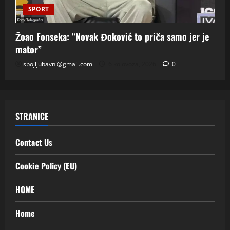
SPORT
Žoao Fonseka: “Novak Đoković to priča samo jer je
mator”
spojljubavni@gmail.com
6 kolovoza, 2026
0
STRANICE
Contact Us
Cookie Policy (EU)
HOME
Home