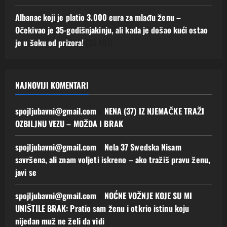
Albanac koji je platio 3.000 eura za mlađu ženu –
Očekivao je 35-godišnjakinju, ali kada je došao kući ostao
je u šoku od prizora!
(35.483)
NAJNOVIJI KOMENTARI
spojljubavni@gmail.com
o
NENA (37) IZ NJEMAČKE TRAŽI
OZBILJNU VEZU – MOŽDA I BRAK
spojljubavni@gmail.com
o
Nela 37 Swedska Nisam
savršena, ali znam voljeti iskreno – ako tražiš pravu ženu,
javi se
spojljubavni@gmail.com
o
NOĆNE VOŽNJE KOJE SU MI
UNIŠTILE BRAK: Pratio sam ženu i otkrio istinu koju
nijedan muž ne želi da vidi