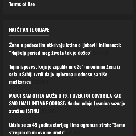
Terms of Use
NAJČITANIJE OBJAVE
Žene u pedesetim otkrivaju istinu o ljubavi i intimnosti:
“Najbolji period mog života tek je došao”
(94.972)
Tajna ispovest koja je zapalila mreže”: anonimna žena iz
sela u Srbiji tvrdi da je upletena u odnose sa više
muškaraca
(83.248)
MAJCI SAM OTELA MUŽA U 19. I UVEK JOJ GOVORILA KAD
SMO IMALI INTIMNE ODNOSE: Na dan udaje Jasmina saznaje
strašnu ISTINU
(53.126)
Udala se za 45 godina starijeg i ima ogroman strah: “Samo
strepim da mi ovo ne uradi”
(52.150)