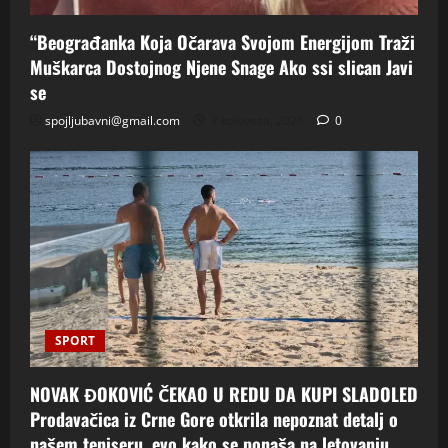
“Beograđanka Koja Očarava Svojom Energijom Traži
Muškarca Dostojnog Njene Snage Ako ssi slican Javi
se
spojljubavni@gmail.com
7 kolovoza, 2026
0
SPORT
NOVAK ĐOKOVIĆ ČEKAO U REDU DA KUPI SLADOLED
Prodavačica iz Crne Gore otkrila nepoznat detalj o
našem teniseru, evo kako se ponaša na letovanju