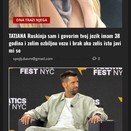
ONA TRAZI NJEGA
TATJANA Ruskinja sam i govorim tvoj jezik imam 38
godina i zelim ozbiljnu vezu i brak ako zelis isto javi
mi se
spojljubavni@gmail.com
6 kolovoza, 2026
0