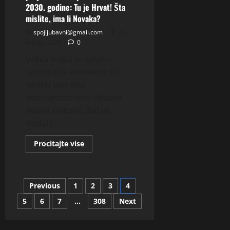
I
2030. godine: Tu je Hrvat! Šta
SEOSKI
mislite, ima li Novaka?
MIR
JAVI
spojljubavni@gmail.com
26
MI
SE!
srpnja, 2026
0
Velika trojka je nekako
unormalila momente da
teniski svet ima
standardizovane vladare.
Novak Đoković, Rafael
Nadal i...
Read
Procitajte vise
more
about
Veštačka
inteligencija
projektovala
Brojevi
Previous
1
2
3
4
Top
10
tenisera
5
6
7
…
308
Next
stranica
2030.
godine:
Tu
je