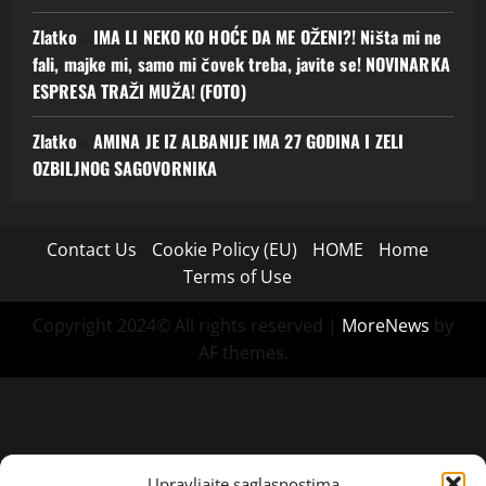
Zlatko
o
IMA LI NEKO KO HOĆE DA ME OŽENI?! Ništa mi ne
fali, majke mi, samo mi čovek treba, javite se! NOVINARKA
ESPRESA TRAŽI MUŽA! (FOTO)
Zlatko
o
AMINA JE IZ ALBANIJE IMA 27 GODINA I ZELI
OZBILJNOG SAGOVORNIKA
Contact Us
Cookie Policy (EU)
HOME
Home
Terms of Use
Copyright 2024© All rights reserved
|
MoreNews
by
AF themes.
Upravljajte saglasnostima