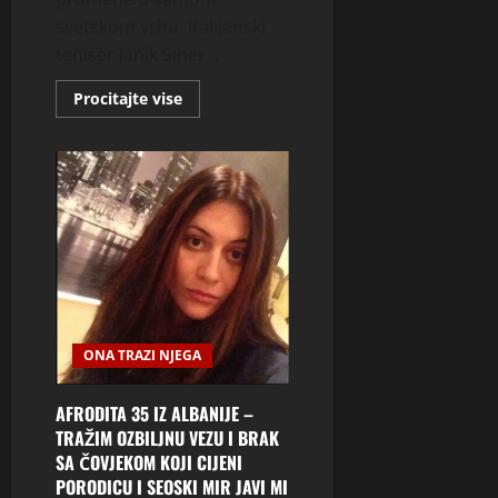
svetskom vrhu. Italijanski
teniser Janik Siner...
Read
Procitajte vise
more
about
KAKVA
ATP
LISTA!
Novak
Đoković
ovo
nije
očekivao
ONA TRAZI NJEGA
AFRODITA 35 IZ ALBANIJE –
TRAŽIM OZBILJNU VEZU I BRAK
SA ČOVJEKOM KOJI CIJENI
PORODICU I SEOSKI MIR JAVI MI