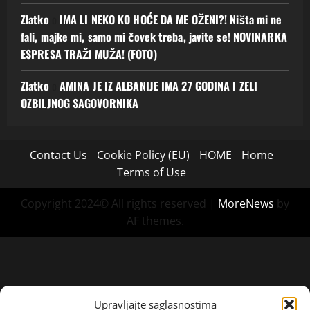
Zlatko
o
IMA LI NEKO KO HOĆE DA ME OŽENI?! Ništa mi ne
fali, majke mi, samo mi čovek treba, javite se! NOVINARKA
ESPRESA TRAŽI MUŽA! (FOTO)
Zlatko
o
AMINA JE IZ ALBANIJE IMA 27 GODINA I ZELI
OZBILJNOG SAGOVORNIKA
Contact Us
Cookie Policy (EU)
HOME
Home
Terms of Use
Copyright 2024© All rights reserved
|
MoreNews
by
AF themes.
Upravljajte saglasnostima