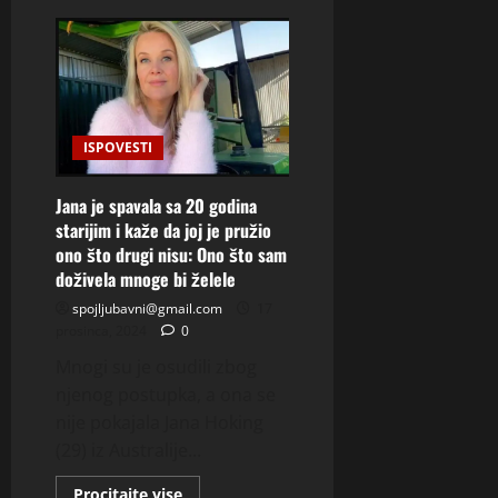
Zbog
ovoga
mole
Novaka
Đokovića
za
pomoć!
Seli
na
ISPOVESTI
večeru
i
otvorili
dušu
Jana je spavala sa 20 godina
o
starijim i kaže da joj je pružio
novcu,
cifre
ono što drugi nisu: Ono što sam
su
zabrinjavajuće
doživela mnoge bi želele
spojljubavni@gmail.com
17
prosinca, 2024
0
Mnogi su je osudili zbog
njenog postupka, a ona se
nije pokajala Jana Hoking
(29) iz Australije...
Read
Procitajte vise