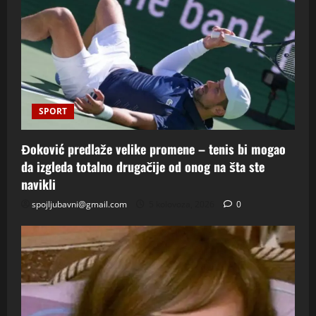
SPORT
Đoković predlaže velike promene – tenis bi mogao
da izgleda totalno drugačije od onog na šta ste
navikli
spojljubavni@gmail.com
5 kolovoza, 2026
0