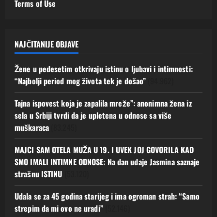
Terms of Use
NAJČITANIJE OBJAVE
Žene u pedesetim otkrivaju istinu o ljubavi i intimnosti:
“Najbolji period mog života tek je došao”
(94.962)
Tajna ispovest koja je zapalila mreže”: anonimna žena iz
sela u Srbiji tvrdi da je upletena u odnose sa više
muškaraca
(83.245)
MAJCI SAM OTELA MUŽA U 19. I UVEK JOJ GOVORILA KAD
SMO IMALI INTIMNE ODNOSE: Na dan udaje Jasmina saznaje
strašnu ISTINU
(53.120)
Udala se za 45 godina starijeg i ima ogroman strah: “Samo
strepim da mi ovo ne uradi”
(52.146)