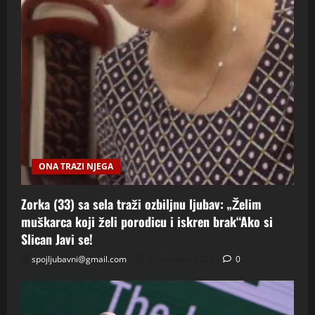
ONA TRAZI NJEGA
Zorka (33) sa sela traži ozbiljnu ljubav: „Želim
muškarca koji želi porodicu i iskren brak“Ako si
Slican Javi se!
spojljubavni@gmail.com
5 kolovoza, 2026
0