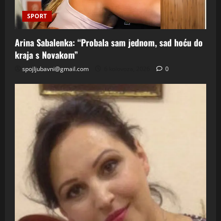
SPORT
Arina Sabalenka: “Probala sam jednom, sad hoću do
kraja s Novakom”
spojljubavni@gmail.com
6 kolovoza, 2026
0