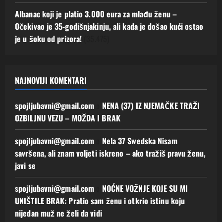
Albanac koji je platio 3.000 eura za mlađu ženu –
Očekivao je 35-godišnjakinju, ali kada je došao kući ostao
je u šoku od prizora!
(35.475)
NAJNOVIJI KOMENTARI
spojljubavni@gmail.com
o
NENA (37) IZ NJEMAČKE TRAŽI
OZBILJNU VEZU – MOŽDA I BRAK
spojljubavni@gmail.com
o
Nela 37 Swedska Nisam
savršena, ali znam voljeti iskreno – ako tražiš pravu ženu,
javi se
spojljubavni@gmail.com
o
NOĆNE VOŽNJE KOJE SU MI
UNIŠTILE BRAK: Pratio sam ženu i otkrio istinu koju
nijedan muž ne želi da vidi