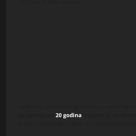
ispričala je ona i dodala:
Kada sam čula koliko godina ima, samo sam
na razliku od
20 godina
, i počeo je da fler
ja sam na početku odbila sve njegove pokušaj