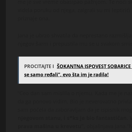
me je sve vreme obasipao pažnjom. Te noći se
videla poruku od njega, zaigrali su mi leptirić
priznaje ona.
Jana je ubrzo shvatila da neprestano razmišlj
njegov šarm i prepustila mu se u svakom smis
PROCITAJTE I
ŠOKANTNA ISPOVEST SOBARICE H
se samo ređali”, evo šta im je radila!
“Ceo dan sam mislila o njemu. Kada me je n
da ga ponovo vidim. Bio je neverovatno privlač
sam počela da zaboravljam da je ispisnik mo
njegovom stanu, i s*ks je bio fantastičan.
prava mašina u krevetu”
, objašnjava Jana.”