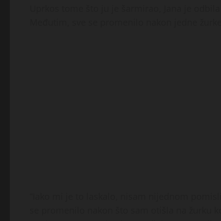
Uprkos tome što ju je šarmirao, Jana je odbil
Međutim, sve se promenilo nakon jedne žurke
“Iako mi je to laskalo, nisam nijednom pomisl
se promenilo nakon što sam otišla na žurku ko