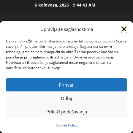
Skip
6 kolovoza, 2026
9:44:43 AM
ISPOVEST
to
U
content
p
e
Upravljajte saglasnostima
t
2
o
Da bismo pružili najbolje iskustvo, koristimo tehnologije poput kolačića za
j
ISPOVEST
čuvanje i/ili pristup informacijama o uređaju. Saglasnost sa ovim
O
d
tehnologijama će nam omogućiti da obrađujemo podatke kao što su
Z
e
ponašanje pri pregledanju ili jedinstveni ID-ovi na ovoj veb lokaciji.
Nepristanak ili povlačenje saglasnosti može negativno uticati na
E
c
određene karakteristike i funkcije.
N
e
3
I
n
O
ISPOVEST
i
Prihvati
POGLEDAJTE VIDEO
R
Primary
S
j
o
A
Menu
i
Odbij
d
M
i
Home
2024
siječanj
4
i
A
4
z
Prikaži podešavanja
NIJE DOBRO: Đoković se opet MUČI SA POVREDOM
l
L
l
a
– izgubio i set protiv De Minora!
ISPOVEST
B
a
Cookie Policy
R
d
A
z