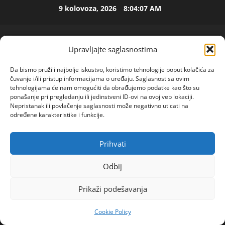
Skip
M
9 kolovoza, 2026
8:04:07 AM
to
i
l
content
i
2
Upravljajte saglasnostima
c
u
ISPOVEST
Da bismo pružili najbolje iskustvo, koristimo tehnologije poput kolačića za
U
i
čuvanje i/ili pristup informacijama o uređaju. Saglasnost sa ovim
p
z
tehnologijama će nam omogućiti da obrađujemo podatke kao što su
e
B
ponašanje pri pregledanju ili jedinstveni ID-ovi na ovoj veb lokaciji.
t
i
Nepristanak ili povlačenje saglasnosti može negativno uticati na
3
određene karakteristike i funkcije.
o
j
j
ISPOVEST
e
O
d
l
Prihvati
POGLEDAJTE VIDEO
Z
e
Primary
j
E
c
i
Menu
Odbij
N
e
4
n
Home
2024
veljača
4
I
n
e
Prikaži podešavanja
O
BOMBA: Novak Đoković postaje fudbalski trener!?
ISPOVEST
i
m
R
S
j
u
Cookie Policy
o
A
i
ž