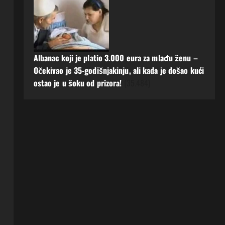
Albanac koji je platio 3.000 eura za mlađu ženu –
Očekivao je 35-godišnjakinju, ali kada je došao kući
ostao je u šoku od prizora!
(35.484)