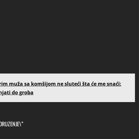
arim muža sa komšijom ne sluteći šta će me snaći:
jati do groba
DRUZENJE\”