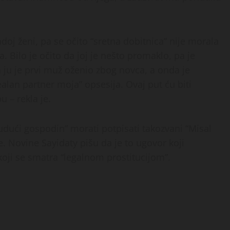
doj ženi, pa se očito “sretna dobitnica” nije morala
. Bilo je očito da joj je nešto promaklo, pa je
a ju je prvi muž oženio zbog novca, a onda je
alan partner moja” opsesija. Ovaj put ću biti
 – rekla je.
udući gospodin” morati potpisati takozvani “Misal
e. Novine Sayidaty pišu da je to ugovor koji
 koji se smatra “legalnom prostitucijom”.