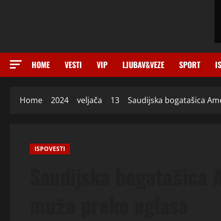
HOME
VESTI
VIP
LJUBAV&VEZE
SPORT
I
Home
2024
veljača
13
Saudijska bogatašica Am
ISPOVESTI
Saudijska bogatašica 
muža preko oglasa