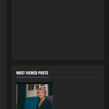
8 kolovoza, 2026
0
ISPOVESTI
Milicu iz Bijeljine muž Radovan
godinama varao, ona na šok
način saznala: “Radio je u Rusiji i
tamo imao još jednu porodicu”
2
3 kolovoza, 2026
0
ISPOVESTI
U petoj deceniji izlazi samo s
momcima duplo mlađim od sebe:
Razlog za to šokira, a ovako
tačno moraju da izgledaju
3
24 srpnja, 2026
0
ISPOVESTI
MOST VIEWED POSTS
OZENIO SAM ALBANKU I PRVU
BRACNU NOC LEGLI SMO U
KREVET A ONDA SE DESILO….
4
22 srpnja, 2026
0
ISPOVESTI
Rodila dijete drugom muškarcu,