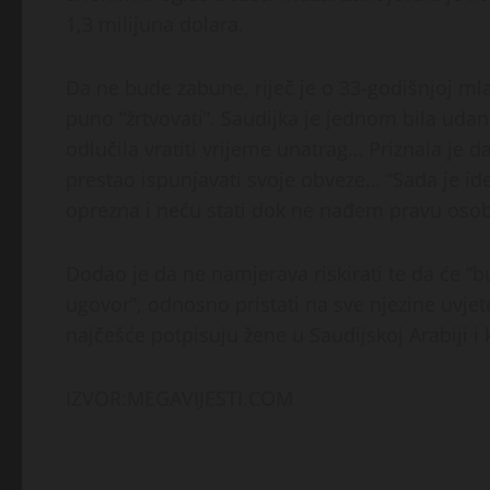
1,3 milijuna dolara.
Da ne bude zabune, riječ je o 33-godišnjoj mla
puno “žrtvovati”. Saudijka je jednom bila udana
odlučila vratiti vrijeme unatrag… Priznala je d
prestao ispunjavati svoje obveze… “Sada je ide
oprezna i neću stati dok ne nađem pravu osobu
Dodao je da ne namjerava riskirati te da će “b
ugovor”, odnosno pristati na sve njezine uvjet
najčešće potpisuju žene u Saudijskoj Arabiji i
IZVOR:MEGAVIJESTI.COM