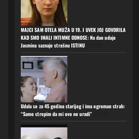
MAJCI SAM OTELA MUŽA U 19. I UVEK JOJ GOVORILA
KAD SMO IMALI INTIMNE ODNOSE: Na dan udaje
Jasmina saznaje strašnu ISTINU
(53.126)
Udala se za 45 godina starijeg i ima ogroman strah:
“Samo strepim da mi ovo ne uradi”
(52.152)