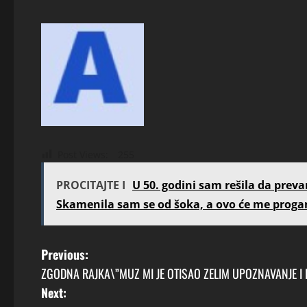
Post Views:
255
PROCITAJTE I
U 50. godini sam rešila da prev
Skamenila sam se od šoka, a ovo će me progan
P
Previous:
ZGODNA RAJKA\”MUZ MI JE OTISAO ZELIM UPOZNAVANJE I 
o
Next: