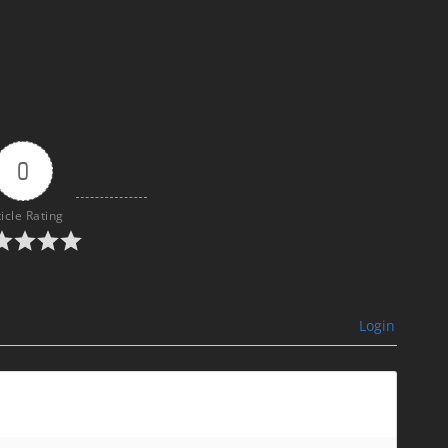
0
ticle Rating
Login