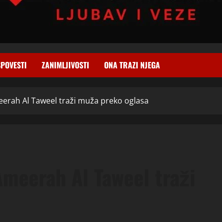
SPOVESTI
ZANIMLJIVOSTI
ONA TRAZI NJEGA
eerah Al Taweel traži muža preko oglasa
Ameerah Al Taweel traži