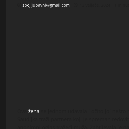
spojljubavni@gmail.com
13 veljače, 2024
1 minu
Ova
žena
se jednom udavala i očito joj nešto 
Saudijka traži partnera koji je spreman redovi
anonimni oglas tražeći muža. Zahtijevala je n