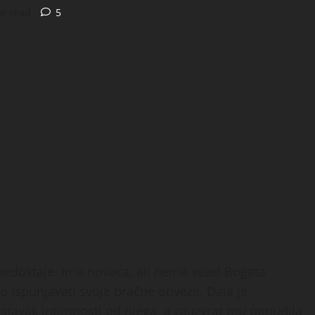
te read
5
nedostaje. Ima novaca, ali nema veze! Bogata
to ispunjavati svoje bračne obveze. Dala je
astavak intimnosti od njega, a zauzvrat mu ponudila