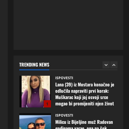
ISPOVESTI
Rodila dijete drugom muškarcu,
a muž ništa nije posumnjao:
Njena ispovijest izazvala je burne
reakcije
5
22 srpnja, 2026
0
ISPOVESTI
Lana (39) iz Mostara konačno je
odlučila napraviti prvi korak:
Muškarac koji joj osvoji srce
TRENDING NEWS
mogao bi promijeniti njen život
1
8 kolovoza, 2026
0
ISPOVESTI
Milicu iz Bijeljine muž Radovan
godinama varao, ona na šok
način saznala: “Radio je u Rusiji i
tamo imao još jednu porodicu”
2
3 kolovoza, 2026
0
ISPOVESTI
U petoj deceniji izlazi samo s
momcima duplo mlađim od sebe: