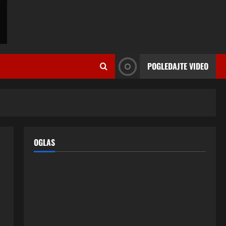
ISPOVESTI
Milicu iz Bijeljine muž Radovan
godinama varao, ona na šok
POGLEDAJTE VIDEO
način saznala: “Radio je u Rusiji i
tamo imao još jednu porodicu”
2
3 kolovoza, 2026
0
ISPOVESTI
U petoj deceniji izlazi samo s
momcima duplo mlađim od sebe:
Razlog za to šokira, a ovako
OGLAS
tačno moraju da izgledaju
3
24 srpnja, 2026
0
ISPOVESTI
OZENIO SAM ALBANKU I PRVU
BRACNU NOC LEGLI SMO U
KREVET A ONDA SE DESILO….
4
22 srpnja, 2026
0