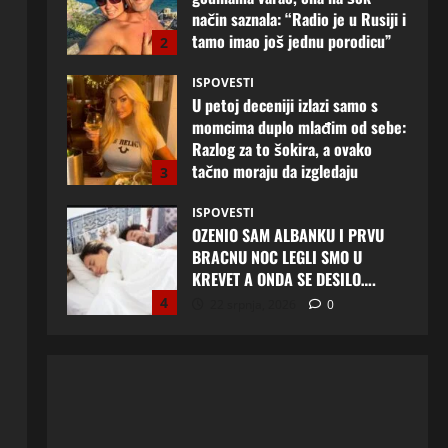
Razlog za to šokira, a ovako
tačno moraju da izgledaju
3
24 srpnja, 2026
0
ISPOVESTI
OZENIO SAM ALBANKU I PRVU
BRACNU NOC LEGLI SMO U
KREVET A ONDA SE DESILO….
4
22 srpnja, 2026
0
ISPOVESTI
Rodila dijete drugom muškarcu,
a muž ništa nije posumnjao:
Njena ispovijest izazvala je burne
reakcije
5
22 srpnja, 2026
0
ISPOVESTI
Lana (39) iz Mostara konačno je
odlučila napraviti prvi korak:
Muškarac koji joj osvoji srce
mogao bi promijeniti njen život
1