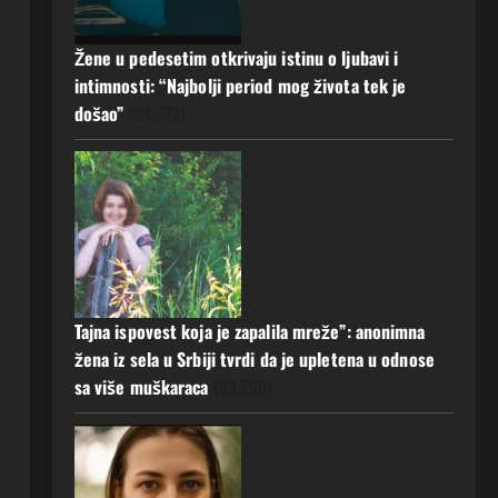
a muž ništa nije posumnjao:
Njena ispovijest izazvala je burne
Žene u pedesetim otkrivaju istinu o ljubavi i
reakcije
5
intimnosti: “Najbolji period mog života tek je
22 srpnja, 2026
0
došao”
(94.973)
Tajna ispovest koja je zapalila mreže”: anonimna
žena iz sela u Srbiji tvrdi da je upletena u odnose
sa više muškaraca
(83.250)