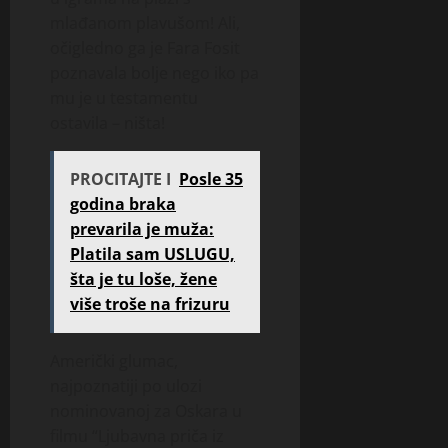
mlađanom plavušom! Ali,
očigledno ga je Fara Fosit
poznavala bolje nego iko pa
mu je u testamentu
ostavila – ništa!
PROCITAJTE I
Posle 35
godina braka
prevarila je muža:
Platila sam USLUGU,
šta je tu loše, žene
više troše na frizuru
Američki glumac,
najpoznatiji po ulozi
nominovanoj za Oskara u
filmu “Ljubavna priča iz