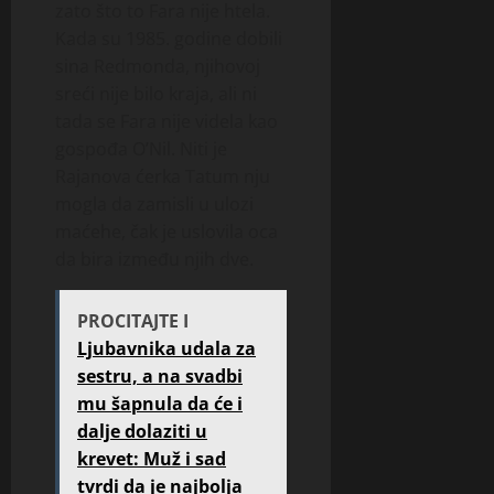
zato što to Fara nije htela.
Kada su 1985. godine dobili
sina Redmonda, njihovoj
sreći ni­je bilo kra­ja, ali ni
tada se Fara nije videla kao
go­s­­­pođa O’Nil. Niti je
Rajanova ćerka Tatum nju
mogla da zamisli u ulozi
maćehe, čak je uslovila oca
da bira između njih dve.
PROCITAJTE I
Ljubavnika udala za
sestru, a na svadbi
mu šapnula da će i
dalje dolaziti u
krevet: Muž i sad
tvrdi da je najbolja