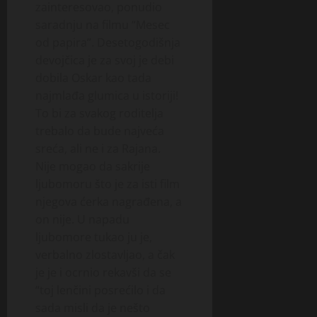
zainteresovao, ponudio
sara­d­nju na filmu “Mesec
od papira”. Deseto­godiš­nja
de­vojčica je za svoj je debi
dobila Oskar kao tada
najmlađa glumica u istoriji!
To bi za svakog roditelja
trebalo da bude najveća
sreća, ali ne i za Rajana.
Nije mogao da sakrije
ljubomoru što je za isti film
njegova ćerka nagrađena, a
on nije. U napadu
ljubomore tu­kao ju je,
verbal­no zlostavljao, a čak
je je i ocrnio re­kavši da se
“toj lenčini posrećilo i da
sada misli da je nešto