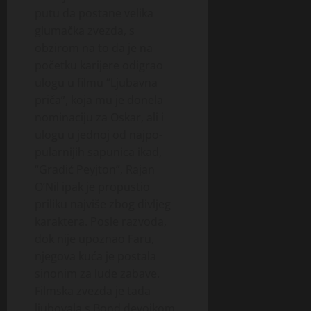
putu da postane velika
glumačka zvezda, s
obzirom na to da je na
početku karijere odigrao
ulogu u filmu “Ljubavna
priča”, koja mu je donela
nominaciju za Oskar, ali i
ulogu u jednoj od naj­po­
pularnijih sapunica ikad,
“Gradić Peyj­ton”, Rajan
O’Nil ipak je propustio
priliku najviše zbog divljeg
karaktera. Posle razvoda,
dok nije upoznao Faru,
njegova kuća je postala
sinonim za lu­de zabave.
Film­ska zvezda je tada
ljubovala s Bond devojkom