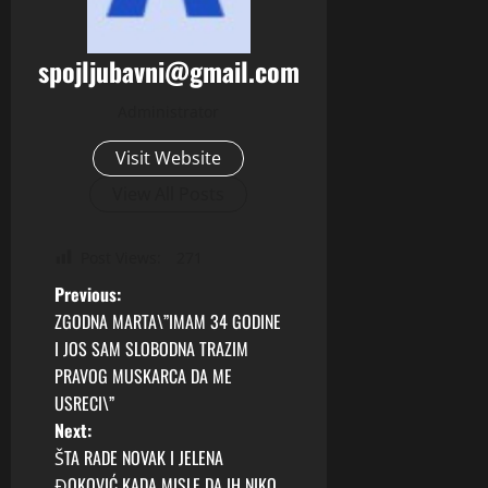
spojljubavni@gmail.com
Administrator
Visit Website
View All Posts
Post Views:
271
P
Previous:
ZGODNA MARTA\”IMAM 34 GODINE
o
I JOS SAM SLOBODNA TRAZIM
PRAVOG MUSKARCA DA ME
s
USRECI\”
t
Next:
ŠTA RADE NOVAK I JELENA
n
ĐOKOVIĆ KADA MISLE DA IH NIKO