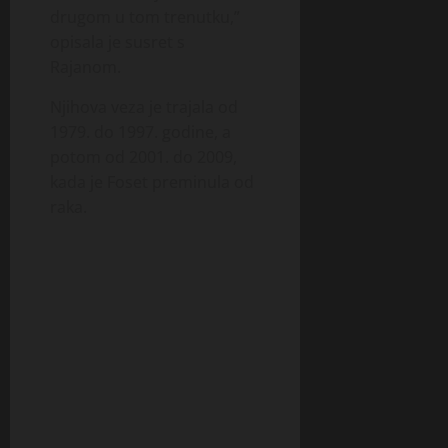
drugom u tom trenutku,”
opisala je susret s
Rajanom.
Njihova veza je trajala od
1979. do 1997. godine, a
potom od 2001. do 2009,
kada je Foset preminula od
raka.