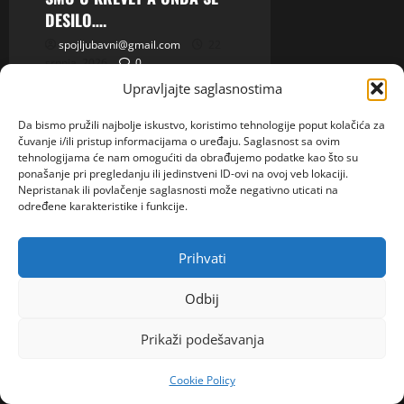
DESILO….
spojljubavni@gmail.com
22
srpnja, 2026
0
Upravljajte saglasnostima
Da bismo pružili najbolje iskustvo, koristimo tehnologije poput kolačića za
čuvanje i/ili pristup informacijama o uređaju. Saglasnost sa ovim
NEMOJTE PROPUSTITI
tehnologijama će nam omogućiti da obrađujemo podatke kao što su
ponašanje pri pregledanju ili jedinstveni ID-ovi na ovoj veb lokaciji.
Nepristanak ili povlačenje saglasnosti može negativno uticati na
određene karakteristike i funkcije.
Prihvati
Odbij
Prikaži podešavanja
SPORT
Cookie Policy