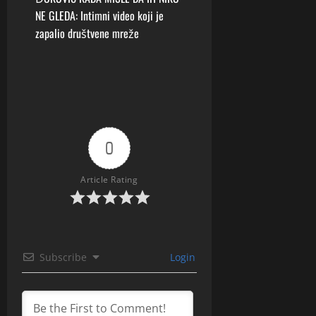
NE GLEDA: Intimni video koji je
a
zapalio društvene mreže
v
i
g
a
0
t
Article Rating
i
o
n
Subscribe
Login