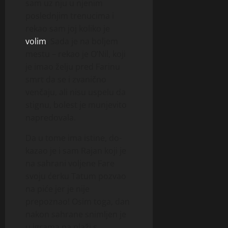
sam uz nju u njenim
poslednjim trenucima i
rekao sam joj koliko je
volim
. Sada je na boljem
mestu – rekao je O’Nil, koji
je imao želju pred Farinu
smrt da se i zvanično
venčaju, ali nisu uspelu da
stignu, bolest je munjevito
napredovala.
Da u tome ima istine, do­
kazao je i sam Rajan koji je
na sahrani voljene Fare
svoju ćerku Tatum pozvao
na piće jer je ni­­je
prepoznao! Osim toga, dan
nakon sahrane snim­ljen je
u igrama na plaži s