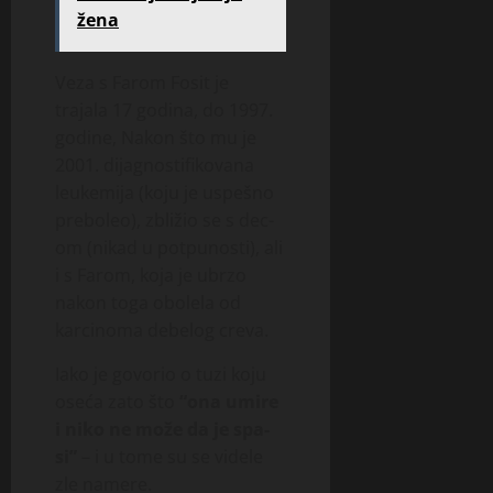
žena
Ve­­za s Farom Fosit je
trajala 17 godina, do 1997.
godine, Nakon što mu je
2001. dijagnostifikovana
leukemija (koju je uspešno
preboleo), zbližio se s dec­
om (nikad u potpuno­sti), ali
i s Farom, koja je ubrzo
nakon toga obolela od
karcinoma de­be­log creva.
Iako je govorio o tuzi ko­ju
os­e­ća za­to što
“ona umire
i niko ne može da je spa­
si”
– i u to­­me su se videle
zle na­m­ere.