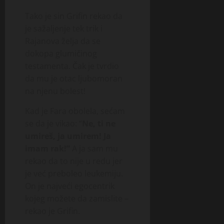
Tako je sin Grifin re­kao da
je sa­žaljenje tek trik i
Rajanova želja da se
dokopa glumičinog
testamenta. Čak je tvrdio
da mu je otac ljubomoran
na njenu bo­le­st!
Kad je Fara obolela, sećam
se da je vikao: “
Ne, ti ne
umireš, ja umirem! Ja
imam rak!”
A ja sam mu
rekao da to nije u redu jer
je već pre­boleo leukemiju.
On je najveći ego­centrik
kojeg možete da za­mislite –
rekao je Grifin.