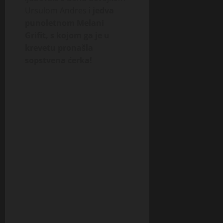
Ursu­lom Andres i
jedva
punoletnom Me­la­ni
Grifit, s kojom ga je u
krevetu pro­našla
sopstvena ćerka!