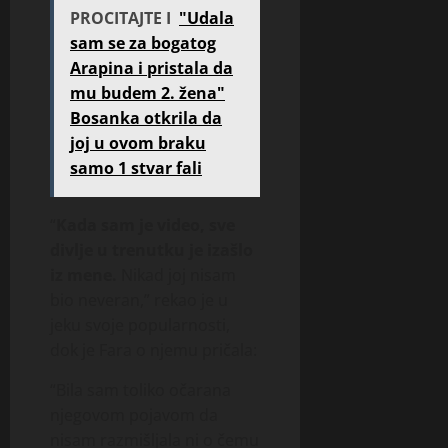
20
PROCITAJTE I
"Udala
srpnja,
sam se za bogatog
2026
Arapina i pristala da
0
mu budem 2. žena"
Bosanka otkrila da
joj u ovom braku
samo 1 stvar fali
“
Kada sam je video, sve
divlje u trenutku je iza­šlo
iz me­ne.
Nikad joj nisam
bio neveran,” rekao je u
jeku svoje popularnosti,
dok je Fara o njemu pričala:
“Bila sam toliko očarana
njegovom pojavom da
nisam razmišljala ni o čemu