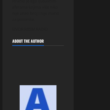
Hranio je ego ljubavnim
afe­rama kojima vi­­še niko
nije znao broj i nije mario
za potomke.
IZVOR:RBSM.RADIO
ABOUT THE AUTHOR