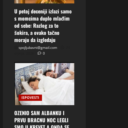
U petoj deceniji izlazi samo
s momcima duplo mlađim
od sebe: Razlog za to
šokira, a ovako tačno
moraju da izgledaju
spojljubavni@gmail.com
24
srpnja, 2026
0
ISPOVESTI
OZENIO SAM ALBANKU I
PRVU BRACNU NOC LEGLI
SMO U KREVET A ONDA SE