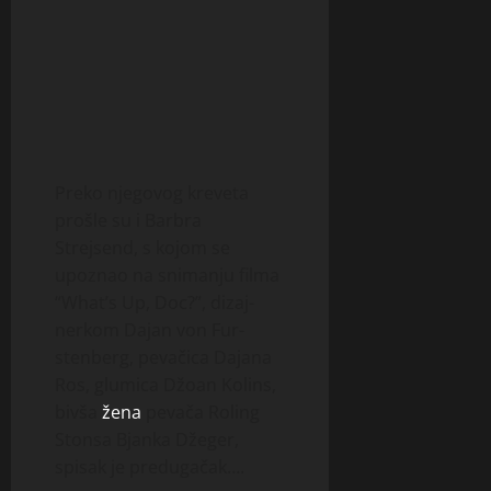
Preko njegovog kreve­ta
prošle su i Barbra
Strejsend, s kojom se
upoznao na sni­manju filma
“What’s Up, Doc?”, dizaj­
nerkom Dajan von Fur­
stenberg, pevačica Dajana
Ros, glumica Džoan Kolins,
bivša
žena
pevača Roling
Stonsa Bjanka Džeger,
spisak je predugačak….