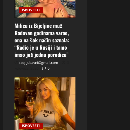
ISPOVESTI
Milicu iz Bijeljine muž
Radovan godinama varao,
ona na šok način saznala:
“Radio je u Rusiji i tamo
imao još jednu porodicu”
spojljubavni@gmail.com
3
kolovoza, 2026
0
ISPOVESTI