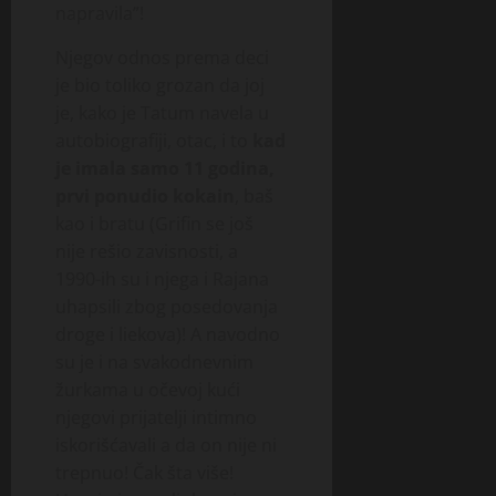
napravila”!
Njegov odnos prema de­ci
je bio toliko grozan da joj
je, kako je Tatum navela u
au­tobiografiji, otac, i to
kad
je imala samo 11 godina,
prvi ponudio kokain
, baš
kao i bratu (Gri­fin se još
nije rešio zavisnosti, a
1990-ih su i nje­ga i Rajana
uhapsili zbog posedovanja
dro­ge i lie­kova)! A navodno
su je i na svakodnevnim
žurkama u očevoj kući
njegovi prijatelji intimno
iskorišćavali a da on nije ni
trepnuo! Čak šta više!