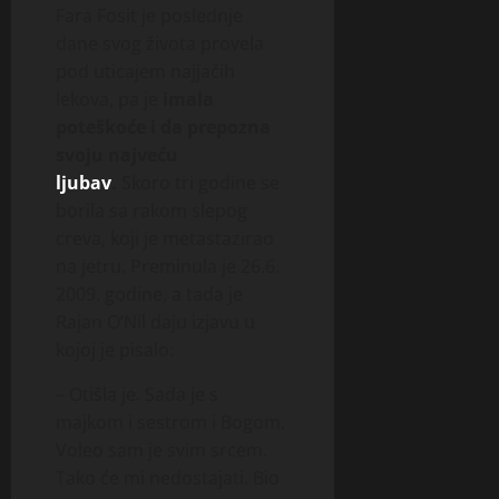
Fara Fosit je poslednje
dane svog života provela
pod uticajem najjačih
lekova, pa je
imala
poteškoće i da prepozna
svoju najveću
ljubav
.
Skoro tri godine se
borila sa rakom slepog
creva, koji je metastazirao
na jetru. Preminula je 26.6.
2009. godine, a tada je
Rajan O’Nil daju izjavu u
kojoj je pisalo:
– Otišla je. Sada je s
majkom i sestrom i Bogom.
Voleo sam je svim srcem.
Tako će mi nedostajati. Bio