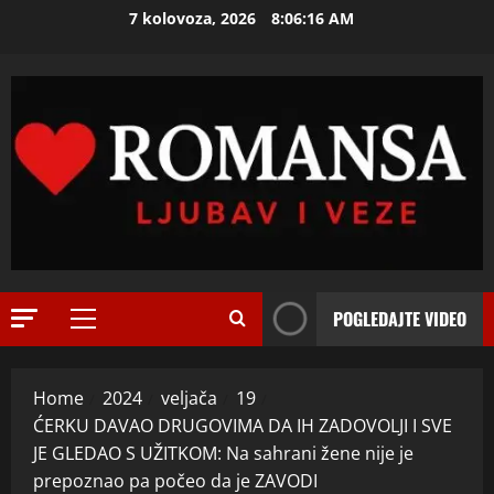
t
2
Skip
7 kolovoza, 2026
8:06:17 AM
o
to
j
ISPOVEST
content
O
d
Z
e
E
c
N
e
3
I
n
O
ISPOVEST
i
R
S
j
o
A
i
d
M
i
i
A
4
z
l
L
l
POGLEDAJTE VIDEO
Primary
a
ISPOVEST
B
a
Menu
R
d
A
z
o
i
N
i
Home
2024
veljača
19
d
j
K
s
ĆERKU DAVAO DRUGOVIMA DA IH ZADOVOLJI I SVE
i
e
5
U
a
JE GLEDAO S UŽITKOM: Na sahrani žene nije je
l
t
I
m
a
prepoznao pa počeo da je ZAVODI
ISPOVEST
e
P
o