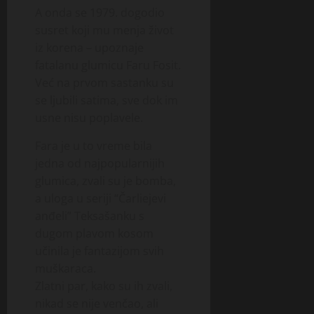
A onda se 1979. dogodio
susret koji mu menja život
iz korena – upoznaje
fatalanu glumicu Faru Fosit.
Već na prvom sastanku su
se ljubili satima, sve dok im
usne nisu poplavele.
Fara je u to vreme bila
jedna od naj­popular­nijih
glumica, zvali su je bomba,
a uloga u seriji “Čarliejevi
anđeli” Teksa­šan­ku s
dugom pla­vom kosom
učinila je fantazijom svih
muš­ka­raca.
Zlatni par, kako su ih zvali,
nikad se nije venčao, ali