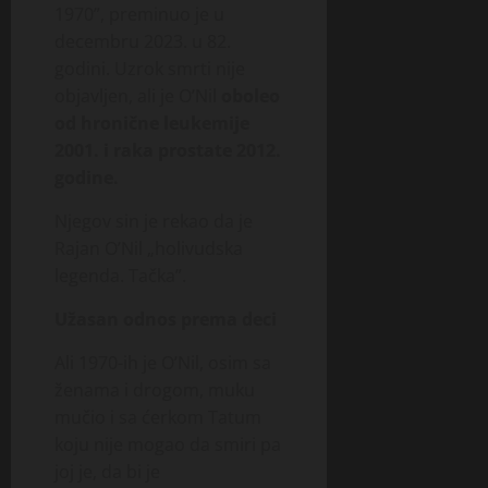
1970”, preminuo je u
decembru 2023. u 82.
godini. Uzrok smrti nije
objavljen, ali je O’Nil
oboleo
od hronične leukemije
2001. i raka prostate 2012.
godine.
Njegov sin je rekao da je
Rajan O’Nil „holivudska
legenda. Tačka”.
Užasan odnos prema deci
Ali 1970-ih je O’Nil, osim sa
ženama i drogom, muku
mučio i sa ćerkom Tatum
koju nije mogao da smiri pa
joj je, da bi je