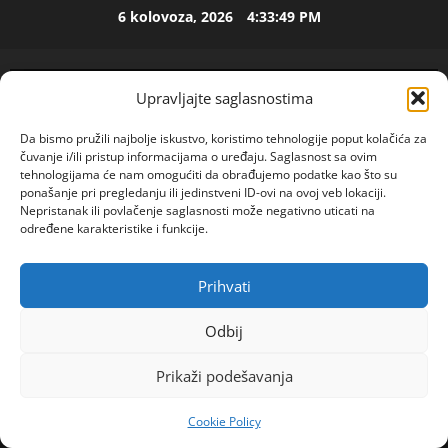
Skip
6 kolovoza, 2026
4:33:49 PM
ISPOVEST
to
U
content
p
e
Upravljajte saglasnostima
t
2
o
Da bismo pružili najbolje iskustvo, koristimo tehnologije poput kolačića za
j
ISPOVEST
čuvanje i/ili pristup informacijama o uređaju. Saglasnost sa ovim
O
d
tehnologijama će nam omogućiti da obrađujemo podatke kao što su
Z
e
ponašanje pri pregledanju ili jedinstveni ID-ovi na ovoj veb lokaciji.
Nepristanak ili povlačenje saglasnosti može negativno uticati na
E
c
određene karakteristike i funkcije.
N
e
3
I
n
O
ISPOVEST
i
Prihvati
POGLEDAJTE VIDEO
R
Primary
S
j
o
A
Menu
i
Odbij
d
M
i
Home
2024
veljača
20
i
A
4
z
Prikaži podešavanja
2
Marija: \’\’Mnogo sam tužna i USAMLJENA! Bivši me
l
L
l
a
je UBIO U POJAM! Tražim ISKRENU LJUBAV \’\’
ISPOVEST
B
a
Cookie Policy
R
d
A
z