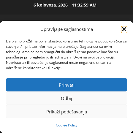
Skip
6 kolovoza, 2026
11:33:00 AM
ISPOVEST
to
U
content
p
e
Upravljajte saglasnostima
t
2
o
Da bismo pružili najbolje iskustvo, koristimo tehnologije poput kolačića za
j
ISPOVEST
čuvanje i/ili pristup informacijama o uređaju. Saglasnost sa ovim
O
d
tehnologijama će nam omogućiti da obrađujemo podatke kao što su
Z
e
ponašanje pri pregledanju ili jedinstveni ID-ovi na ovoj veb lokaciji.
Nepristanak ili povlačenje saglasnosti može negativno uticati na
E
c
određene karakteristike i funkcije.
N
e
3
I
n
O
ISPOVEST
i
Prihvati
POGLEDAJTE VIDEO
R
Primary
S
j
o
A
Menu
i
Odbij
d
M
i
Home
2024
veljača
22
i
A
4
z
Prikaži podešavanja
Mladi konobar pronašao torbu sa 42.000 eura, a
l
L
l
a
pogledajte kako su mu se odužili!
ISPOVEST
B
a
Cookie Policy
R
d
A
z