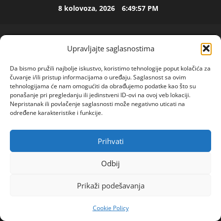
Skip
M
8 kolovoza, 2026
6:49:58 PM
to
i
l
content
i
2
Upravljajte saglasnostima
c
u
ISPOVEST
Da bismo pružili najbolje iskustvo, koristimo tehnologije poput kolačića za
U
i
čuvanje i/ili pristup informacijama o uređaju. Saglasnost sa ovim
p
z
tehnologijama će nam omogućiti da obrađujemo podatke kao što su
e
B
ponašanje pri pregledanju ili jedinstveni ID-ovi na ovoj veb lokaciji.
t
i
Nepristanak ili povlačenje saglasnosti može negativno uticati na
3
određene karakteristike i funkcije.
o
j
j
ISPOVEST
e
O
d
l
Prihvati
POGLEDAJTE VIDEO
Z
e
Primary
j
E
c
i
Menu
Odbij
N
e
4
n
Home
2024
ožujak
11
I
n
e
Prikaži podešavanja
O
Đoković započeo 416. nedelju na vrhu ATP liste
ISPOVEST
i
m
R
S
j
u
Cookie Policy
o
A
i
ž