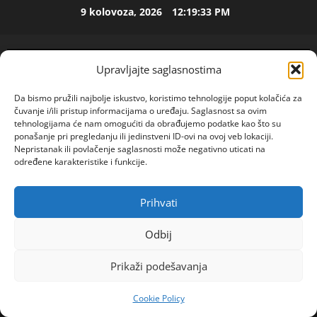
Skip
9 kolovoza, 2026
12:19:34 PM
ISPOVEST
to
M
content
i
l
Upravljajte saglasnostima
i
2
c
Da bismo pružili najbolje iskustvo, koristimo tehnologije poput kolačića za
u
ISPOVEST
čuvanje i/ili pristup informacijama o uređaju. Saglasnost sa ovim
U
i
tehnologijama će nam omogućiti da obrađujemo podatke kao što su
p
z
ponašanje pri pregledanju ili jedinstveni ID-ovi na ovoj veb lokaciji.
Nepristanak ili povlačenje saglasnosti može negativno uticati na
e
B
određene karakteristike i funkcije.
t
i
3
o
j
j
ISPOVEST
e
Prihvati
POGLEDAJTE VIDEO
O
Primary
d
l
Z
e
Menu
j
Odbij
E
c
i
Home
2024
ožujak
15
N
e
4
n
Prikaži podešavanja
DARA\”IMAM 33 GODINE I ZIVIM I RADIM NA SELU
I
n
e
O
ZELIM BRAK JAVITE MI SE\”
ISPOVEST
i
m
Cookie Policy
R
S
j
u